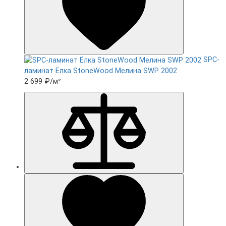
SPC-
ламинат Ëлка StoneWood Мелина SWP 2002
2 699 ₽
/м²