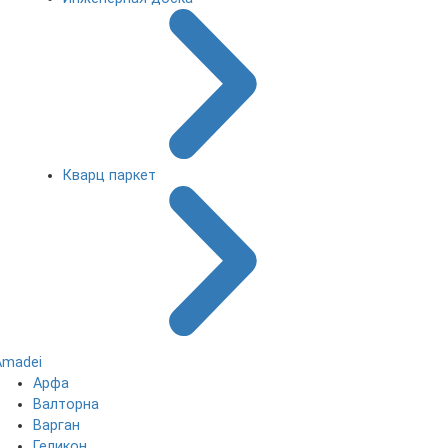
Кварц паркет
Amadei
Арфа
Валторна
Варган
Геликон