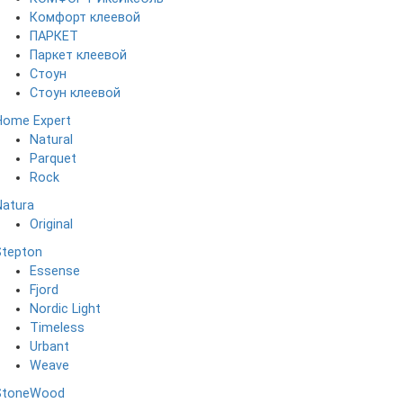
Комфорт клеевой
ПАРКЕТ
Паркет клеевой
Стоун
Стоун клеевой
Home Expert
Natural
Parquet
Rock
Natura
Original
Stepton
Essense
Fjord
Nordic Light
Timeless
Urbant
Weave
StoneWood