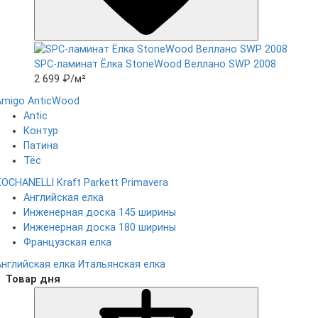
SPC-ламинат Ëлка StoneWood Веллано SWP 2008
2 699 ₽
/м²
Amigo
AnticWood
Antic
Контур
Патина
Тёс
KOCHANELLI
Kraft Parkett
Primavera
Английская елка
Инженерная доска 145 ширины
Инженерная доска 180 ширины
Французская елка
Английская елка
Итальянская елка
Товар дня