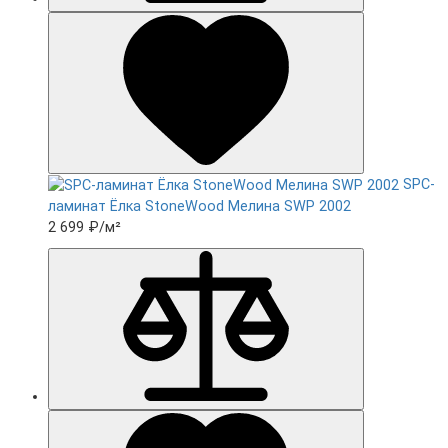
SPC-
ламинат Ëлка StoneWood Мелина SWP 2002
2 699 ₽
/м²