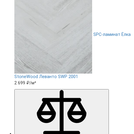
SPC-ламинат Ëлка
StoneWood Леванто SWP 2001
2 699 ₽
/м²