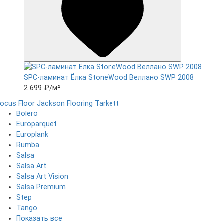
SPC-ламинат Ëлка StoneWood Веллано SWP 2008
2 699 ₽
/м²
ocus Floor
Jackson Flooring
Tarkett
Bolero
Europarquet
Europlank
Rumba
Salsa
Salsa Art
Salsa Art Vision
Salsa Premium
Step
Tango
Показать все