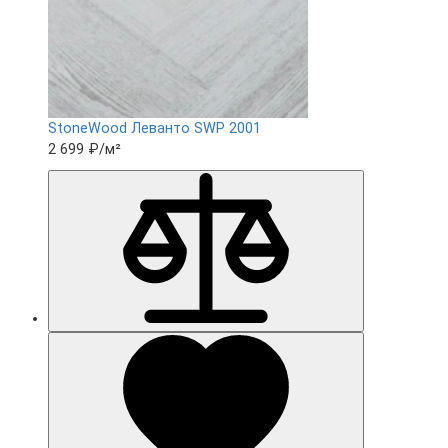
StoneWood Леванто SWP 2001
2 699 ₽
/м²