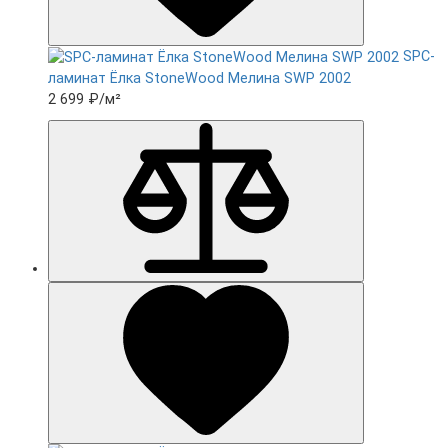
SPC-
ламинат Ëлка StoneWood Мелина SWP 2002
2 699 ₽
/м²