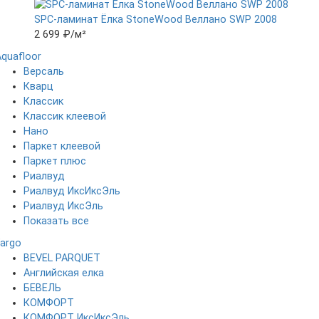
SPC-ламинат Ëлка StoneWood Веллано SWP 2008
2 699 ₽
/м²
Aquafloor
Версаль
Кварц
Классик
Классик клеевой
Нано
Паркет клеевой
Паркет плюс
Риалвуд
Риалвуд ИксИксЭль
Риалвуд ИксЭль
Показать все
Fargo
BEVEL PARQUET
Английская елка
БЕВЕЛЬ
КОМФОРТ
КОМФОРТ ИксИксЭль