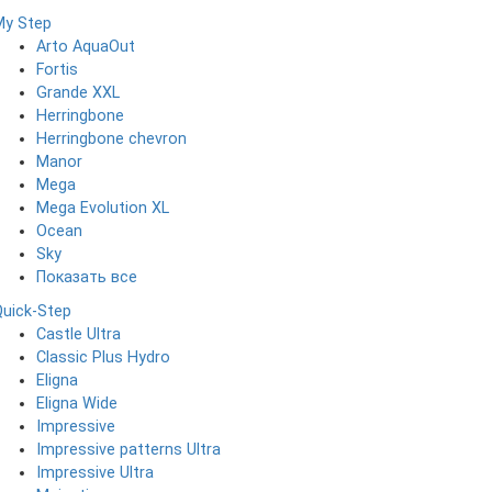
My Step
Arto AquaOut
Fortis
Grande XXL
Herringbone
Herringbone chevron
Manor
Mega
Mega Evolution XL
Ocean
Sky
Показать все
Quick-Step
Castle Ultra
Classic Plus Hydro
Eligna
Eligna Wide
Impressive
Impressive patterns Ultra
Impressive Ultra