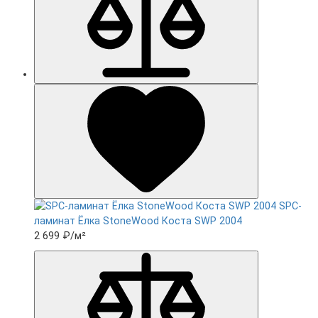
SPC-
ламинат Ëлка StoneWood Коста SWP 2004
2 699 ₽
/м²