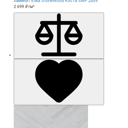
ламинат Ëлка StoneWood Коста SWP 2004
2 699 ₽
/м²