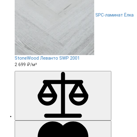
SPC-ламинат Ëлка
StoneWood Леванто SWP 2001
2 699 ₽
/м²