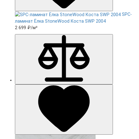
SPC-
ламинат Ëлка StoneWood Коста SWP 2004
2 699 ₽
/м²