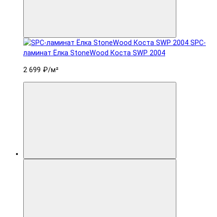
SPC-
ламинат Ëлка StoneWood Коста SWP 2004
2 699 ₽
/м²