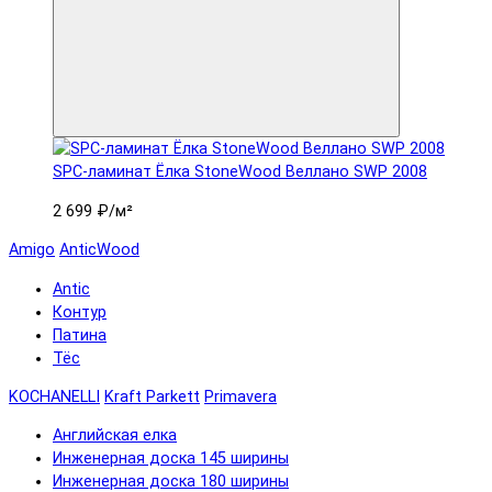
SPC-ламинат Ëлка StoneWood Веллано SWP 2008
2 699 ₽
/м²
Amigo
AnticWood
Antic
Контур
Патина
Тёс
KOCHANELLI
Kraft Parkett
Primavera
Английская елка
Инженерная доска 145 ширины
Инженерная доска 180 ширины