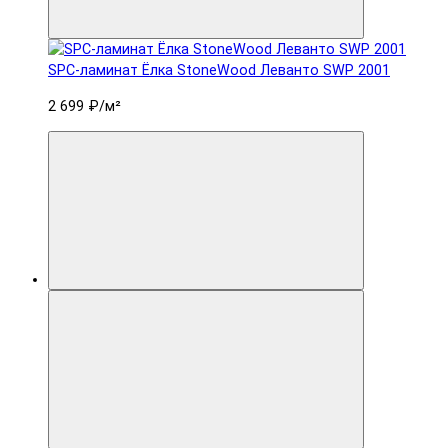
SPC-ламинат Ëлка StoneWood Леванто SWP 2001
2 699 ₽
/м²