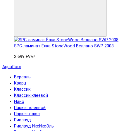
SPC-ламинат Ëлка StoneWood Веллано SWP 2008
2 699 ₽
/м²
Aquafloor
Версаль
Кварц
Классик
Классик клеевой
Нано
Паркет клеевой
Паркет плюс
Риалвуд
Риалвуд ИксИксЭль