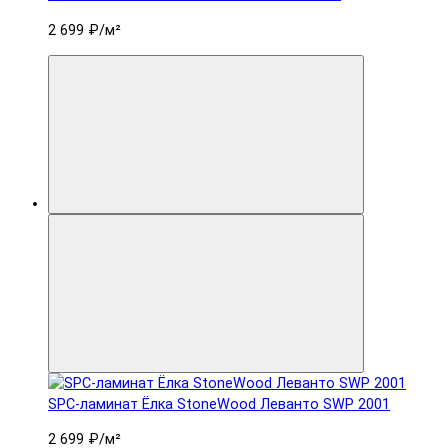
2 699 ₽
/м²
SPC-ламинат Ëлка StoneWood Леванто SWP 2001
2 699 ₽
/м²