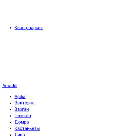
Кварц паркет
Amadei
Арфа
Валторна
Варган
Геликон
Домра
Кастаньеты
Лира