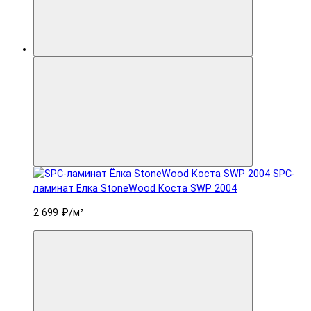
SPC-
ламинат Ëлка StoneWood Коста SWP 2004
2 699 ₽
/м²