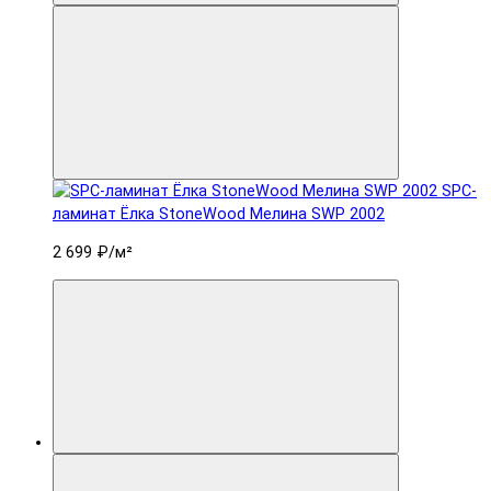
SPC-
ламинат Ëлка StoneWood Мелина SWP 2002
2 699 ₽
/м²