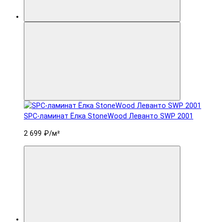
SPC-ламинат Ëлка StoneWood Леванто SWP 2001
2 699 ₽
/м²