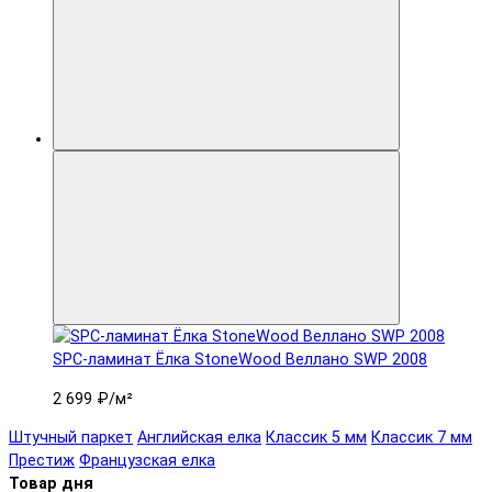
SPC-ламинат Ëлка StoneWood Веллано SWP 2008
2 699 ₽
/м²
Штучный паркет
Английская елка
Классик 5 мм
Классик 7 мм
Престиж
Французская елка
Товар дня