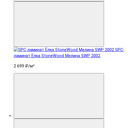
SPC-
ламинат Ëлка StoneWood Мелина SWP 2002
2 699 ₽
/м²