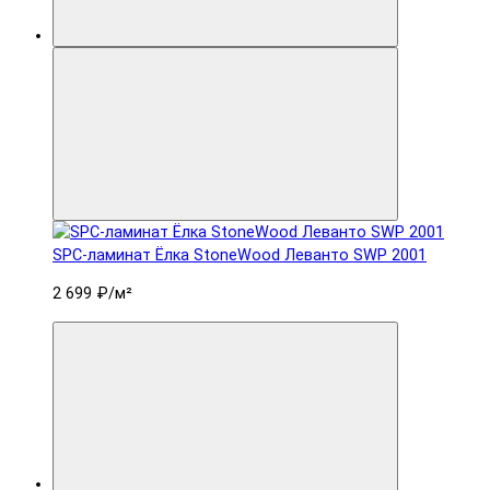
SPC-ламинат Ëлка StoneWood Леванто SWP 2001
2 699 ₽
/м²