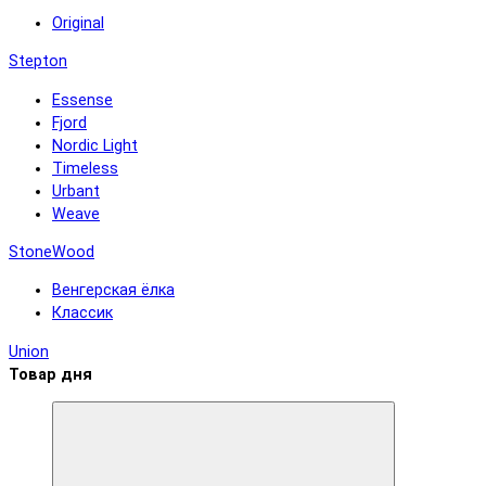
Original
Stepton
Essense
Fjord
Nordic Light
Timeless
Urbant
Weave
StoneWood
Венгерская ёлка
Классик
Union
Товар дня