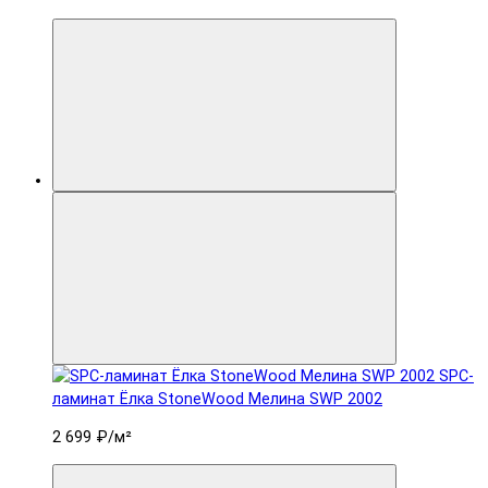
SPC-
ламинат Ëлка StoneWood Мелина SWP 2002
2 699 ₽
/м²