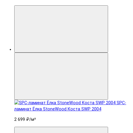
SPC-
ламинат Ëлка StoneWood Коста SWP 2004
2 699 ₽
/м²