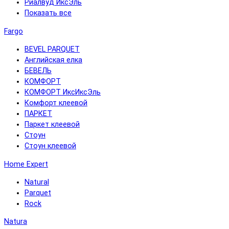
Риалвуд ИксЭль
Показать все
Fargo
BEVEL PARQUET
Английская елка
БЕВЕЛЬ
КОМФОРТ
КОМФОРТ ИксИксЭль
Комфорт клеевой
ПАРКЕТ
Паркет клеевой
Стоун
Стоун клеевой
Home Expert
Natural
Parquet
Rock
Natura