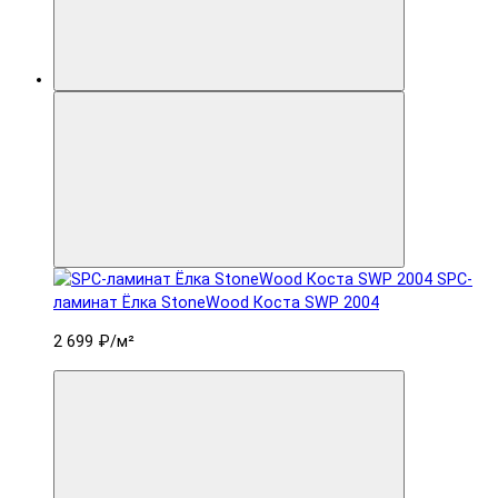
SPC-
ламинат Ëлка StoneWood Коста SWP 2004
2 699 ₽
/м²