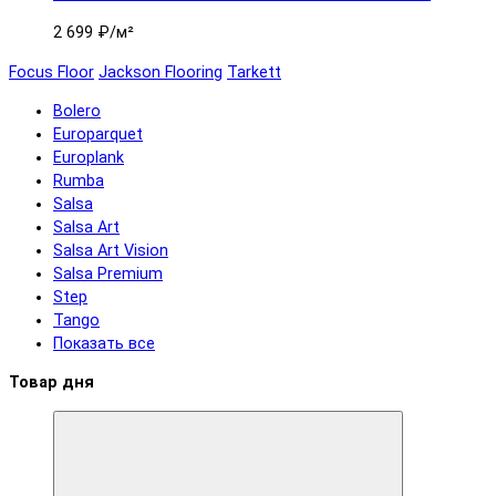
2 699 ₽
/м²
Focus Floor
Jackson Flooring
Tarkett
Bolero
Europarquet
Europlank
Rumba
Salsa
Salsa Art
Salsa Art Vision
Salsa Premium
Step
Tango
Показать все
Товар дня