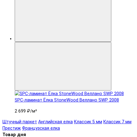
SPC-ламинат Ëлка StoneWood Веллано SWP 2008
2 699 ₽
/м²
Штучный паркет
Английская елка
Классик 5 мм
Классик 7 мм
Престиж
Французская елка
Товар дня