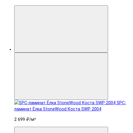
SPC-
ламинат Ëлка StoneWood Коста SWP 2004
2 699 ₽
/м²