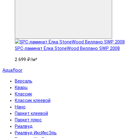
SPC-ламинат Ëлка StoneWood Веллано SWP 2008
2 699 ₽
/м²
Aquafloor
Версаль
Кварц
Классик
Классик клеевой
Нано
Паркет клеевой
Паркет плюс
Риалвуд
Риалвуд ИксИксЭль