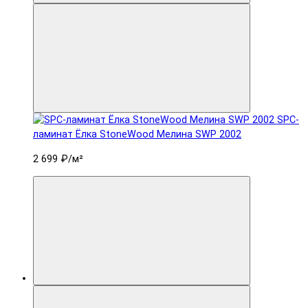
SPC-
ламинат Ëлка StoneWood Мелина SWP 2002
2 699 ₽
/м²