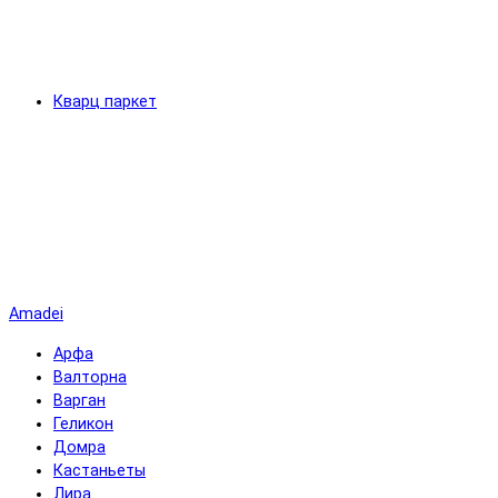
Кварц паркет
Amadei
Арфа
Валторна
Варган
Геликон
Домра
Кастаньеты
Лира