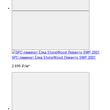
SPC-ламинат Ëлка StoneWood Леванто SWP 2001
2 699 ₽
/м²