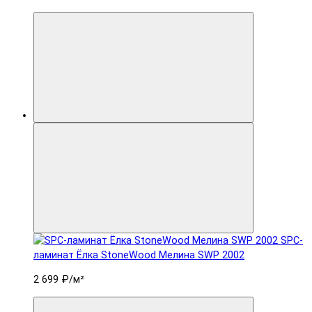
SPC-
ламинат Ëлка StoneWood Мелина SWP 2002
2 699 ₽
/м²