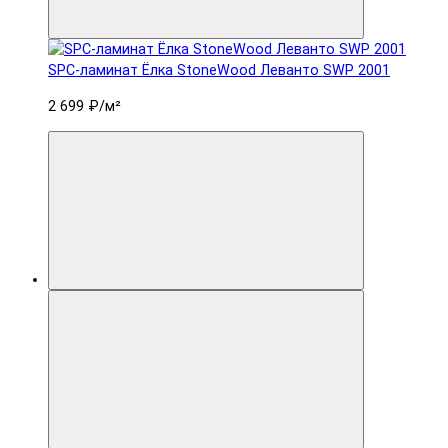
SPC-ламинат Ëлка StoneWood Леванто SWP 2001
2 699 ₽
/м²