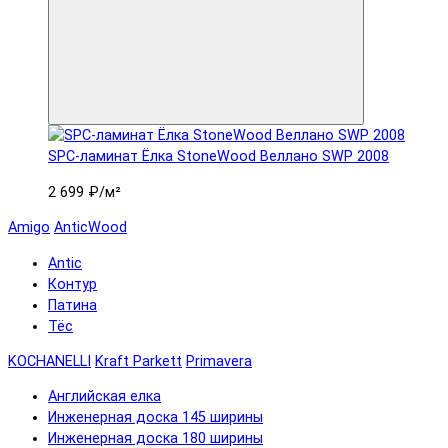
SPC-ламинат Ëлка StoneWood Веллано SWP 2008
2 699 ₽
/м²
Amigo
AnticWood
Antic
Контур
Патина
Тёс
KOCHANELLI
Kraft Parkett
Primavera
Английская елка
Инженерная доска 145 ширины
Инженерная доска 180 ширины