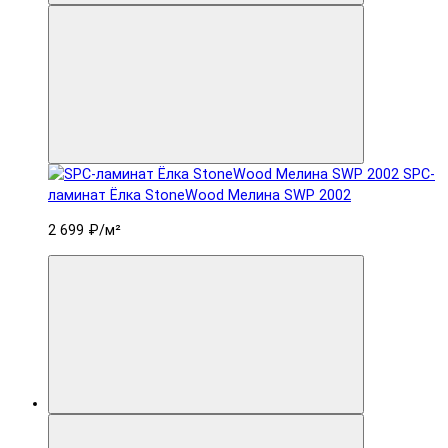
SPC-
ламинат Ëлка StoneWood Мелина SWP 2002
2 699 ₽
/м²