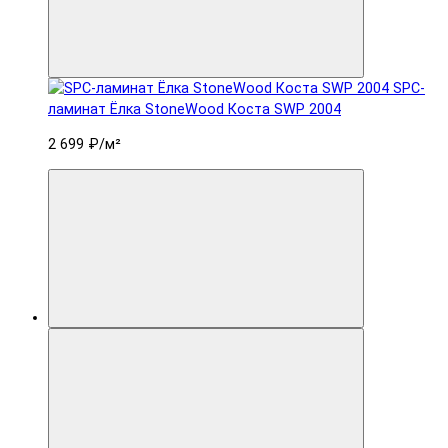
SPC-
ламинат Ëлка StoneWood Коста SWP 2004
2 699 ₽
/м²