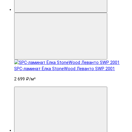
SPC-ламинат Ëлка StoneWood Леванто SWP 2001
2 699 ₽
/м²