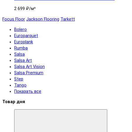
2 699 ₽
/м²
Focus Floor
Jackson Flooring
Tarkett
Bolero
Europarquet
Europlank
Rumba
Salsa
Salsa Art
Salsa Art Vision
Salsa Premium
Step
Tango
Показать все
Товар дня