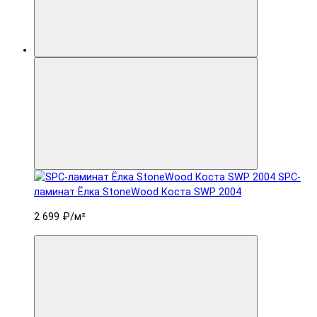
SPC-
ламинат Ëлка StoneWood Коста SWP 2004
2 699 ₽
/м²