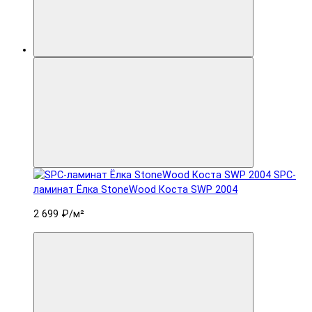
SPC-
ламинат Ëлка StoneWood Коста SWP 2004
2 699 ₽
/м²