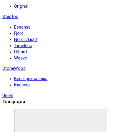
Original
Stepton
Essense
Fjord
Nordic Light
Timeless
Urbant
Weave
StoneWood
Венгерская ёлка
Классик
Union
Товар дня