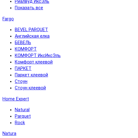
Риалвуд ИксЭль
Показать все
Fargo
BEVEL PARQUET
Английская елка
БЕВЕЛЬ
КОМФОРТ
КОМФОРТ ИксИксЭль
Комфорт клеевой
ПАРКЕТ
Паркет клеевой
Стоун
Стоун клеевой
Home Expert
Natural
Parquet
Rock
Natura