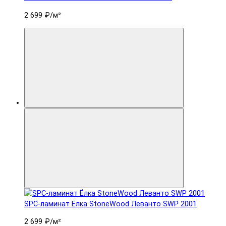
2 699 ₽
/м²
SPC-ламинат Ëлка StoneWood Леванто SWP 2001
2 699 ₽
/м²