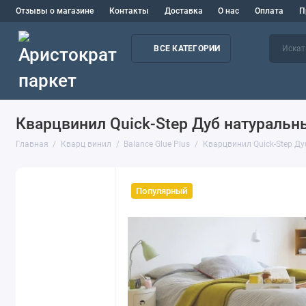
Отзывы о магазине
Контакты
Доставка
О нас
Оплата
П
ВСЕ КАТЕГОРИИ
Кварцвинил Quick-Step Дуб натураль
Главная
Кварц винил
Balance Glue Plus
Кварцвинил Quick-Step Д
Популярный