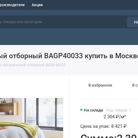
роизводители
Акции
Н
ный отборный BAGP40033 купить в Москв
уб натуральный отборный BAGP40033
В избранное
В 
На складе
Код товара: 1
2 304 ₽
/м²
Цена за упак:
8 421 ₽