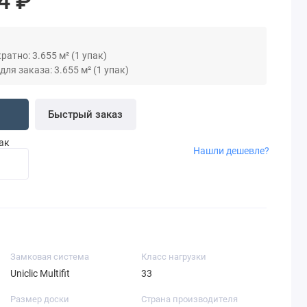
4 ₽
атно: 3.655 м² (1 упак)
я заказа: 3.655 м² (1 упак)
Быстрый заказ
пак
Нашли дешевле?
Замковая система
Класс нагрузки
Uniclic Multifit
33
Размер доски
Страна производителя