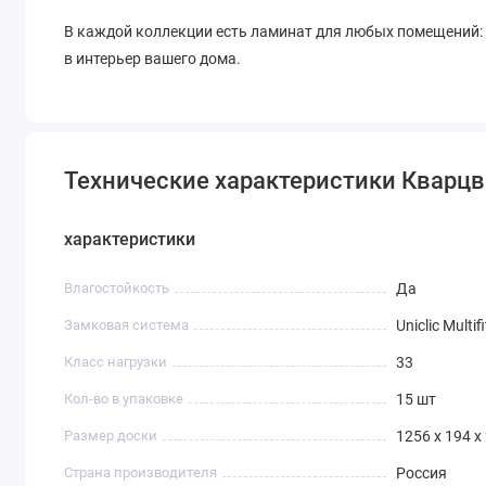
В каждой коллекции есть ламинат для любых помещений: в
в интерьер вашего дома.
Технические характеристики Кварц
характеристики
Влагостойкость
Да
Замковая система
Uniclic Multifi
Класс нагрузки
33
Кол-во в упаковке
15 шт
Размер доски
1256 x 194 x
Страна производителя
Россия