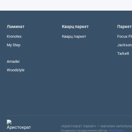
Ламинат
Кварц паркет
Паркет
Kronotex
Кварц паркет
Focus Fl
My Step
Jackson 
Tarkett
Amadei
Woodstyle
«Аристократ паркет» — магазин напольны
Создание и продвижение сайтов -
SeoУслуга