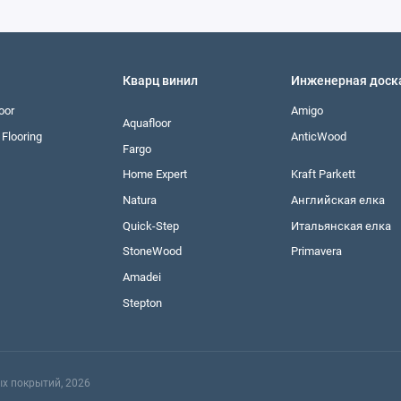
Кварц винил
Инженерная доск
oor
Amigo
Aquafloor
Flooring
AnticWood
Fargo
Home Expert
Kraft Parkett
Natura
Английская елка
Quick-Step
Итальянская елка
StoneWood
Primavera
Amadei
Stepton
х покрытий, 2026