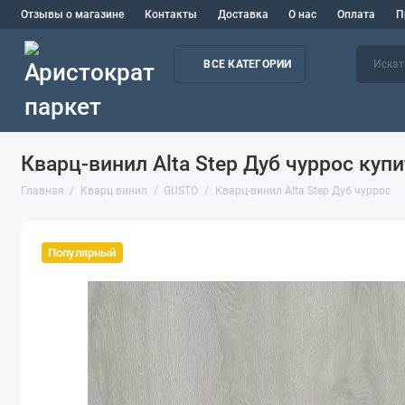
Отзывы о магазине
Контакты
Доставка
О нас
Оплата
П
ВСЕ КАТЕГОРИИ
Кварц-винил Alta Step Дуб чуррос куп
Главная
Кварц винил
GUSTO
Кварц-винил Alta Step Дуб чуррос
Популярный