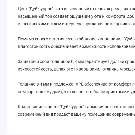
Цвет "Дуб чуррос" - это изысканный оттенок дерева, вд
насыщенный тон создает ощущение уюта и комфорта, доба
классическим стилем интерьера, придавая помещению со
Помимо своего эстетического обаяния, кварц-винил "Ду
Влагостойкость обеспечивает возможность использовани
Защитный слой толщиной 0,3 мм гарантирует долгий срок
износостойкость, делая этот кварц-винил отличным реше
Толщина в 4 мм и подложка IXPE обеспечивают комфорт пр
комфорт вашему дому, что делает его более приятным и 
Кварц-винил в цвете "Дуб чуррос" гармонично сочетается
современный вид придаст вашему помещению современный
Позвольте кварц-винилу "Дуб чуррос" стать ярким акцент