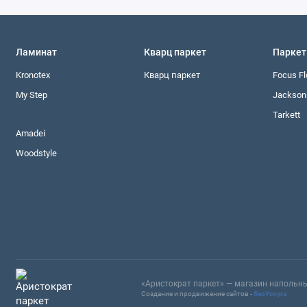
Ламинат
Кварц паркет
Паркет
Kronotex
Кварц паркет
Focus Fl
My Step
Jackson 
Tarkett
Amadei
Woodstyle
«Аристократ паркет» — магазин напольны
Создание и продвижение сайтов -
SeoУслуга