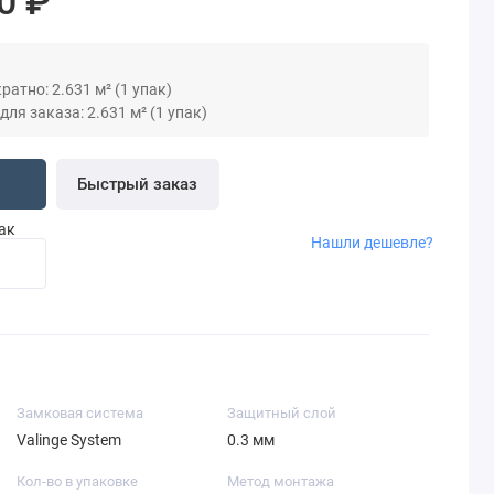
0 ₽
атно: 2.631 м² (1 упак)
я заказа: 2.631 м² (1 упак)
Быстрый заказ
пак
Нашли дешевле?
Замковая система
Защитный слой
Valinge System
0.3 мм
Кол-во в упаковке
Метод монтажа