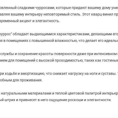
охновленный сладкими чурросами, которые придают вашему дому ун
вляя вашему интерьеру неповторимый стиль. Этот кварц-винил пр
временный акцент и элегантность.
б чуррос" обладает выдающимися характеристиками, делающими ег
я в помещениях с повышенной влажностью, что делает его идеаль
 службы и сохранение красоты поверхности даже при интенсивном
нием для помещений с высокой проходимостью, таких как гостиные
и ходьбе и амортизацию, что снижает нагрузку на ноги и суставы.
удобным для проживания.
 с натуральными материалами и теплой цветовой палитрой интерьер
 штрих и привнесет в него ощущение роскоши и элегантности.
ом в вашем доме и создать современную и стильную атмосферу, в к