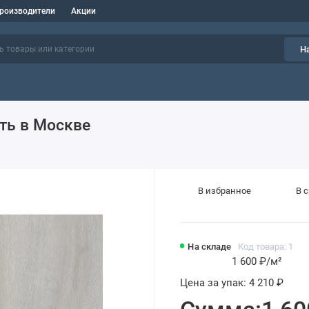
роизводители
Акции
Н
ить в Москве
В избранное
В 
На складе
Код товара: 1
1 600 ₽
/м²
Цена за упак:
4 210 ₽