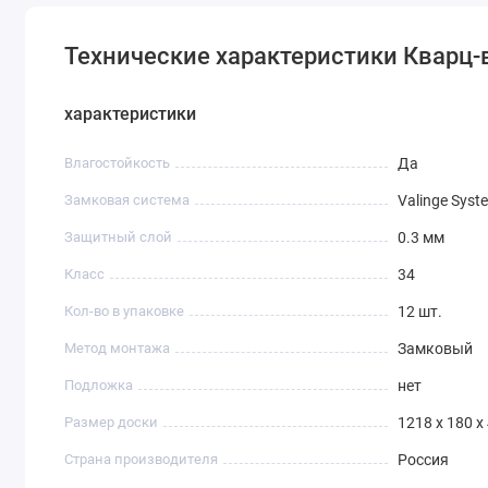
вдохновленно. Независимо от того, какой стиль интерьер
элегантности и современности.
Технические характеристики Кварц-в
характеристики
Влагостойкость
Да
Замковая система
Valinge Syst
Защитный слой
0.3 мм
Класс
34
Кол-во в упаковке
12 шт.
Метод монтажа
Замковый
Подложка
нет
Размер доски
1218 х 180 х
Страна производителя
Россия