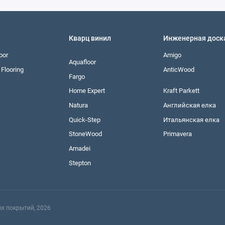
Кварц винил
Инженерная доск
oor
Amigo
Aquafloor
Flooring
AnticWood
Fargo
Home Expert
Kraft Parkett
Natura
Английская елка
Quick-Step
Итальянская елка
StoneWood
Primavera
Amadei
Stepton
х покрытий, 2026