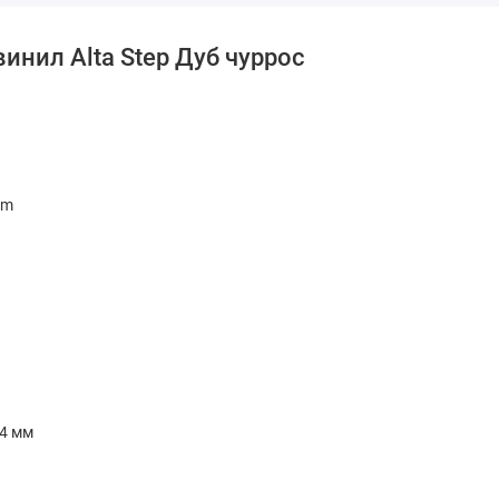
а вы предпочитаете, этот кварц-винил прекрасно впишется в любой
инил Alta Step Дуб чуррос
em
 4 мм