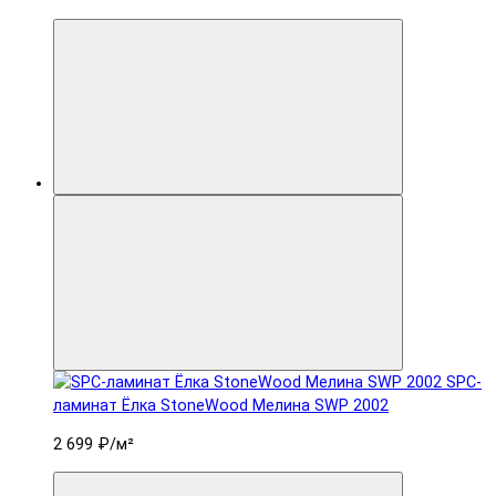
SPC-
ламинат Ëлка StoneWood Мелина SWP 2002
2 699 ₽
/м²