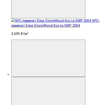
SPC-
ламинат Ëлка StoneWood Коста SWP 2004
2 699 ₽
/м²