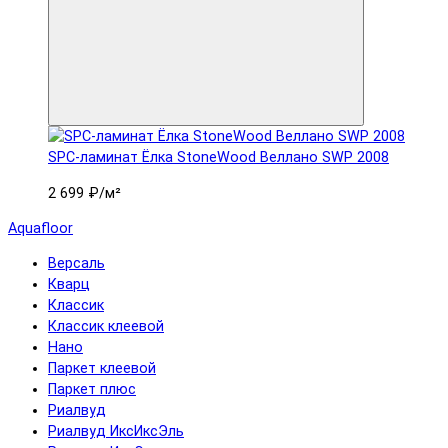
SPC-ламинат Ëлка StoneWood Веллано SWP 2008
2 699 ₽
/м²
Aquafloor
Версаль
Кварц
Классик
Классик клеевой
Нано
Паркет клеевой
Паркет плюс
Риалвуд
Риалвуд ИксИксЭль