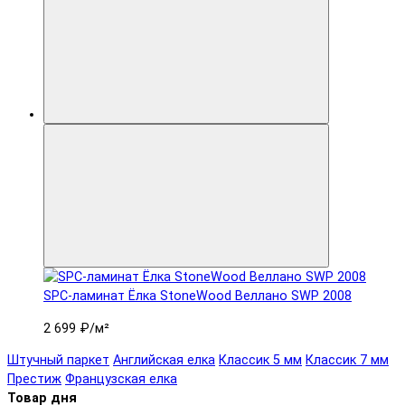
SPC-ламинат Ëлка StoneWood Веллано SWP 2008
2 699 ₽
/м²
Штучный паркет
Английская елка
Классик 5 мм
Классик 7 мм
Престиж
Французская елка
Товар дня