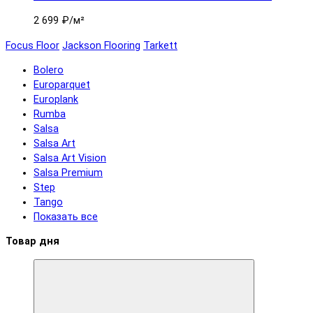
2 699 ₽
/м²
Focus Floor
Jackson Flooring
Tarkett
Bolero
Europarquet
Europlank
Rumba
Salsa
Salsa Art
Salsa Art Vision
Salsa Premium
Step
Tango
Показать все
Товар дня