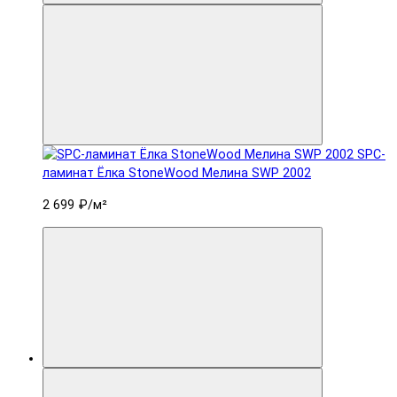
SPC-
ламинат Ëлка StoneWood Мелина SWP 2002
2 699 ₽
/м²