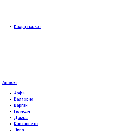
Кварц паркет
Amadei
Арфа
Валторна
Варган
Геликон
Домра
Кастаньеты
Лира