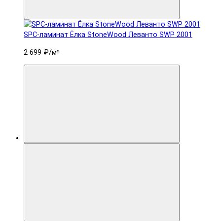
SPC-ламинат Ëлка StoneWood Леванто SWP 2001
2 699 ₽
/м²