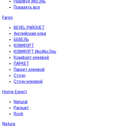
Риалвуд ИксЭль
Показать все
Fargo
BEVEL PARQUET
Английская елка
БЕВЕЛЬ
КОМФОРТ
КОМФОРТ ИксИксЭль
Комфорт клеевой
ПАРКЕТ
Паркет клеевой
Стоун
Стоун клеевой
Home Expert
Natural
Parquet
Rock
Natura