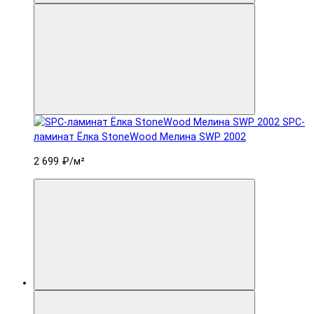
SPC-
ламинат Ëлка StoneWood Мелина SWP 2002
2 699 ₽
/м²