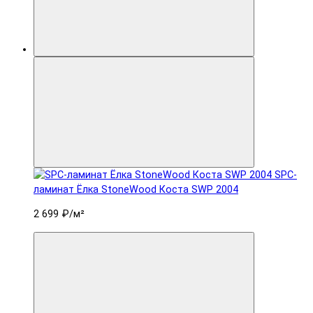
SPC-
ламинат Ëлка StoneWood Коста SWP 2004
2 699 ₽
/м²