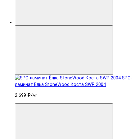
SPC-
ламинат Ëлка StoneWood Коста SWP 2004
2 699 ₽
/м²