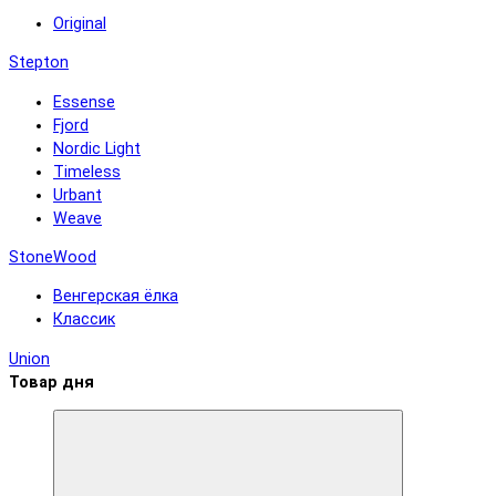
Original
Stepton
Essense
Fjord
Nordic Light
Timeless
Urbant
Weave
StoneWood
Венгерская ёлка
Классик
Union
Товар дня