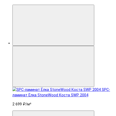
SPC-
ламинат Ëлка StoneWood Коста SWP 2004
2 699 ₽
/м²