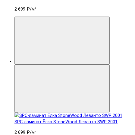
2 699 ₽
/м²
SPC-ламинат Ëлка StoneWood Леванто SWP 2001
2 699 ₽
/м²