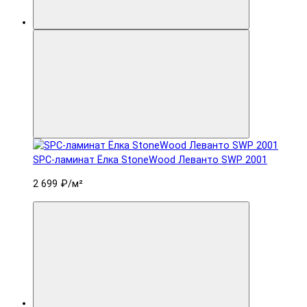
SPC-ламинат Ëлка StoneWood Леванто SWP 2001
2 699 ₽
/м²