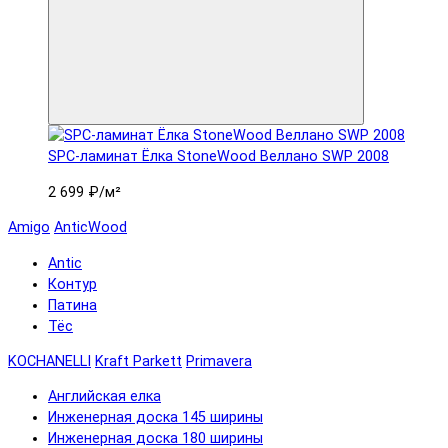
SPC-ламинат Ëлка StoneWood Веллано SWP 2008
2 699 ₽
/м²
Amigo
AnticWood
Antic
Контур
Патина
Тёс
KOCHANELLI
Kraft Parkett
Primavera
Английская елка
Инженерная доска 145 ширины
Инженерная доска 180 ширины