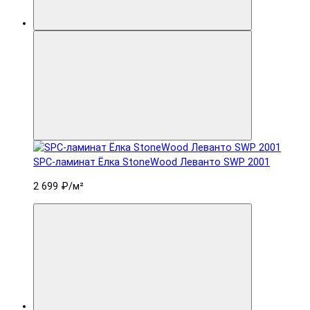
SPC-ламинат Ëлка StoneWood Леванто SWP 2001
2 699 ₽
/м²