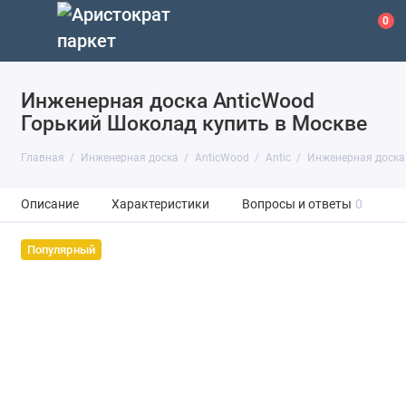
0
Инженерная доска AnticWood
Горький Шоколад купить в Москве
Главная
Инженерная доска
AnticWood
Antic
Инженерная доска
Описание
Характеристики
Вопросы и ответы
0
Популярный