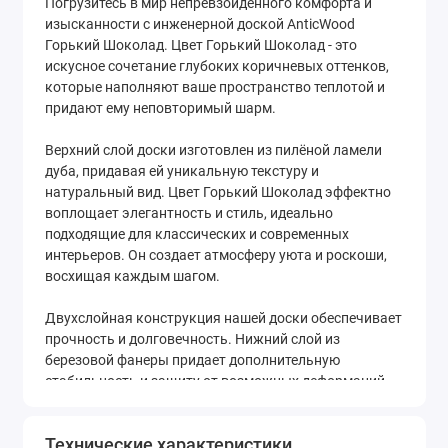
Погрузитесь в мир непревзойденного комфорта и
изысканности с инженерной доской AnticWood
Горький Шоколад. Цвет Горький Шоколад - это
искусное сочетание глубоких коричневых оттенков,
которые наполняют ваше пространство теплотой и
придают ему неповторимый шарм.
Верхний слой доски изготовлен из пилёной ламели
дуба, придавая ей уникальную текстуру и
натуральный вид. Цвет Горький Шоколад эффектно
воплощает элегантность и стиль, идеально
подходящие для классических и современных
интерьеров. Он создает атмосферу уюта и роскоши,
восхищая каждым шагом.
Двухслойная конструкция нашей доски обеспечивает
прочность и долговечность. Нижний слой из
березовой фанеры придает дополнительную
стабильность и защиту от возможных деформаций.
Толщина доски составляет 15 мм, а диапазон длин от
400 мм до 1500 мм позволяет создавать
Технические характеристики
разнообразные композиции и подстраиваться под