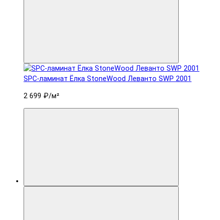
SPC-ламинат Ëлка StoneWood Леванто SWP 2001
2 699 ₽
/м²