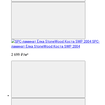
SPC-
ламинат Ëлка StoneWood Коста SWP 2004
2 699 ₽
/м²