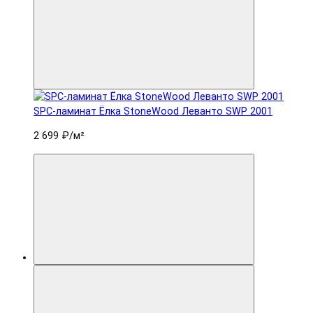
SPC-ламинат Ëлка StoneWood Леванто SWP 2001
2 699 ₽
/м²