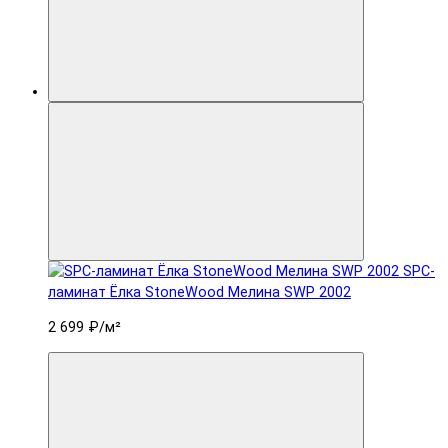
SPC-
ламинат Ëлка StoneWood Мелина SWP 2002
2 699 ₽
/м²