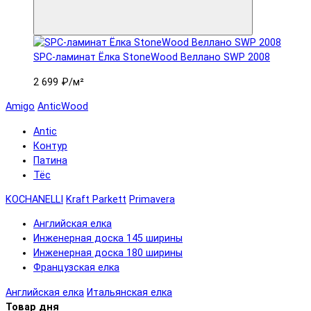
SPC-ламинат Ëлка StoneWood Веллано SWP 2008
2 699 ₽
/м²
Amigo
AnticWood
Antic
Контур
Патина
Тёс
KOCHANELLI
Kraft Parkett
Primavera
Английская елка
Инженерная доска 145 ширины
Инженерная доска 180 ширины
Французская елка
Английская елка
Итальянская елка
Товар дня