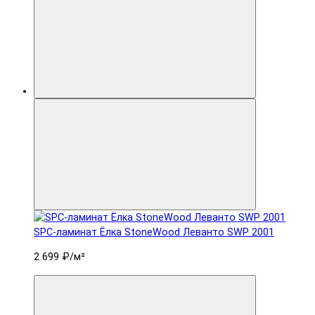
SPC-ламинат Ëлка StoneWood Леванто SWP 2001
2 699 ₽
/м²