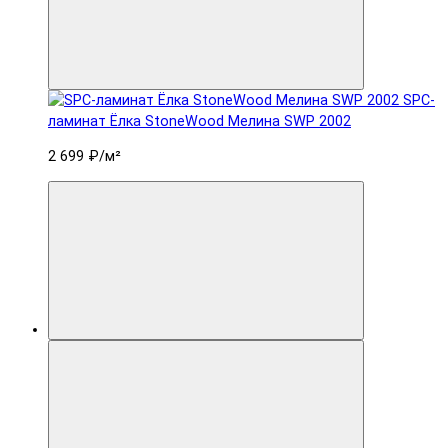
SPC-
ламинат Ëлка StoneWood Мелина SWP 2002
2 699 ₽
/м²