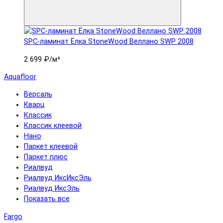
SPC-ламинат Ëлка StoneWood Веллано SWP 2008
2 699 ₽
/м²
Aquafloor
Версаль
Кварц
Классик
Классик клеевой
Нано
Паркет клеевой
Паркет плюс
Риалвуд
Риалвуд ИксИксЭль
Риалвуд ИксЭль
Показать все
Fargo