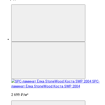
SPC-
ламинат Ëлка StoneWood Коста SWP 2004
2 699 ₽
/м²