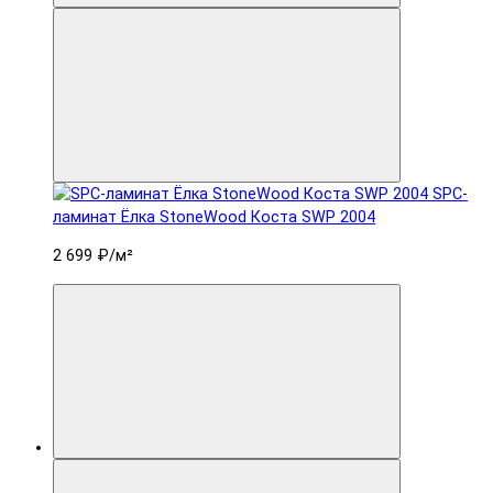
SPC-
ламинат Ëлка StoneWood Коста SWP 2004
2 699 ₽
/м²