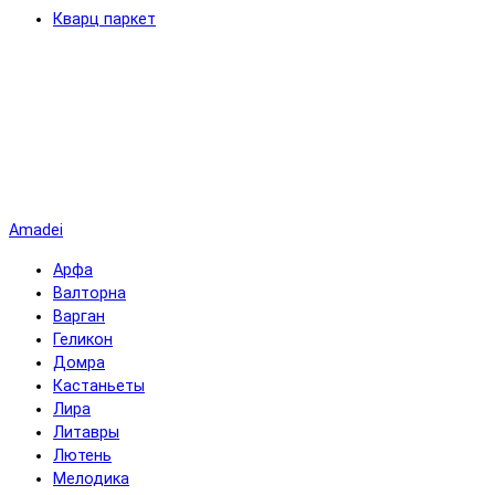
Кварц паркет
Amadei
Арфа
Валторна
Варган
Геликон
Домра
Кастаньеты
Лира
Литавры
Лютень
Мелодика