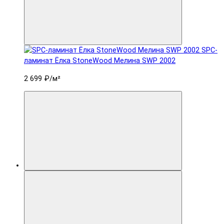
SPC-
ламинат Ëлка StoneWood Мелина SWP 2002
2 699 ₽
/м²