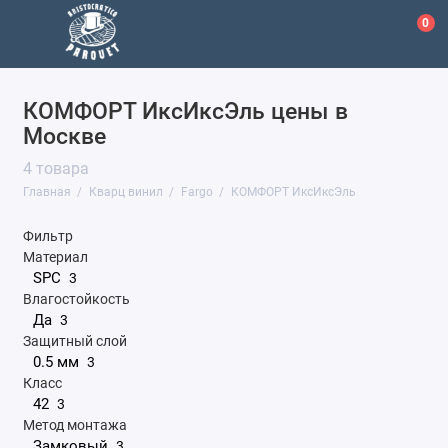
0
КОМФОРТ ИксИксЭль цены в
Aquafloor
Москве
Fargo
4 товара
Главная
Кварц винил
Fargo
КОМФОРТ ИксИксЭль
Home Expert
Фильтр
Natura
Материал
SPC
3
Stepton
Влагостойкость
Да
3
StoneWood
Защитный слой
0.5 мм
3
Union
Класс
42
3
Показать все
Метод монтажа
Замковый
3