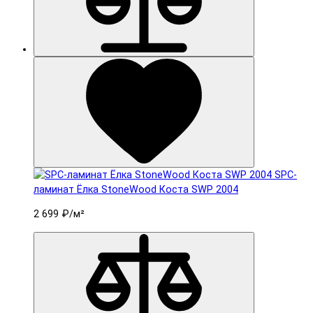
SPC-
ламинат Ëлка StoneWood Коста SWP 2004
2 699 ₽
/м²