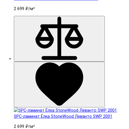
2 699 ₽
/м²
SPC-ламинат Ëлка StoneWood Леванто SWP 2001
2 699 ₽
/м²