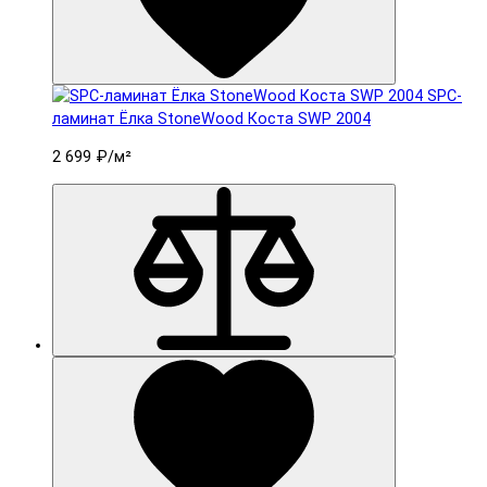
SPC-
ламинат Ëлка StoneWood Коста SWP 2004
2 699 ₽
/м²