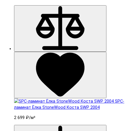
SPC-
ламинат Ëлка StoneWood Коста SWP 2004
2 699 ₽
/м²