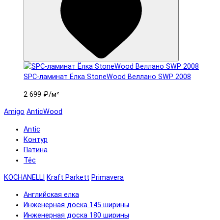
SPC-ламинат Ëлка StoneWood Веллано SWP 2008
2 699 ₽
/м²
Amigo
AnticWood
Antic
Контур
Патина
Тёс
KOCHANELLI
Kraft Parkett
Primavera
Английская елка
Инженерная доска 145 ширины
Инженерная доска 180 ширины