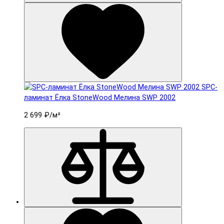
SPC-
ламинат Ëлка StoneWood Мелина SWP 2002
2 699 ₽
/м²