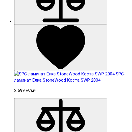
SPC-
ламинат Ëлка StoneWood Коста SWP 2004
2 699 ₽
/м²