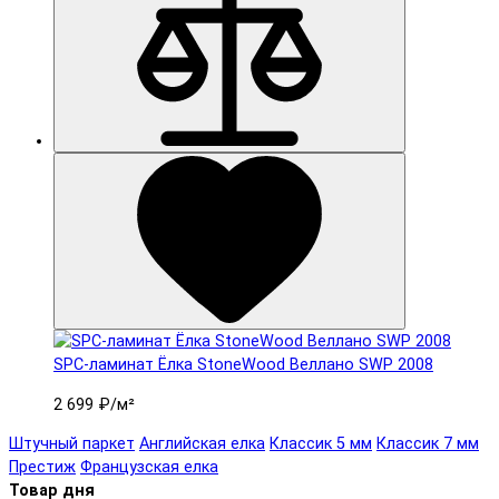
SPC-ламинат Ëлка StoneWood Веллано SWP 2008
2 699 ₽
/м²
Штучный паркет
Английская елка
Классик 5 мм
Классик 7 мм
Престиж
Французская елка
Товар дня