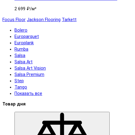
2 699 ₽
/м²
Focus Floor
Jackson Flooring
Tarkett
Bolero
Europarquet
Europlank
Rumba
Salsa
Salsa Art
Salsa Art Vision
Salsa Premium
Step
Tango
Показать все
Товар дня