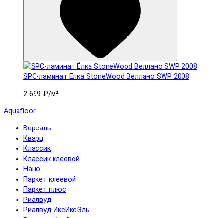
SPC-ламинат Ëлка StoneWood Веллано SWP 2008
2 699 ₽
/м²
Aquafloor
Версаль
Кварц
Классик
Классик клеевой
Нано
Паркет клеевой
Паркет плюс
Риалвуд
Риалвуд ИксИксЭль