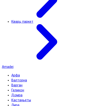
Кварц паркет
Amadei
Арфа
Валторна
Варган
Геликон
Домра
Кастаньеты
Лира