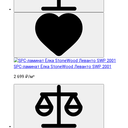
SPC-ламинат Ëлка StoneWood Леванто SWP 2001
2 699 ₽
/м²