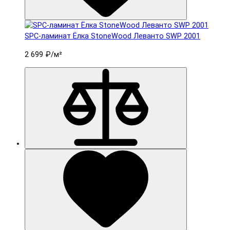
SPC-ламинат Ëлка StoneWood Леванто SWP 2001
2 699 ₽
/м²