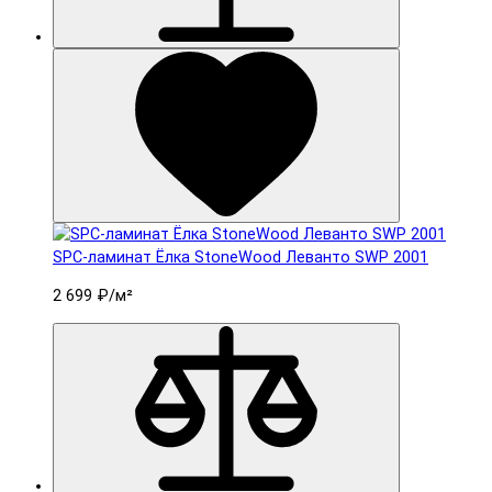
SPC-ламинат Ëлка StoneWood Леванто SWP 2001
2 699 ₽
/м²