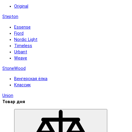
Original
Stepton
Essense
Fjord
Nordic Light
Timeless
Urbant
Weave
StoneWood
Венгерская ёлка
Классик
Union
Товар дня