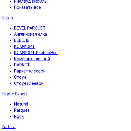
Риалвуд ИксЭль
Показать все
Fargo
BEVEL PARQUET
Английская елка
БЕВЕЛЬ
КОМФОРТ
КОМФОРТ ИксИксЭль
Комфорт клеевой
ПАРКЕТ
Паркет клеевой
Стоун
Стоун клеевой
Home Expert
Natural
Parquet
Rock
Natura