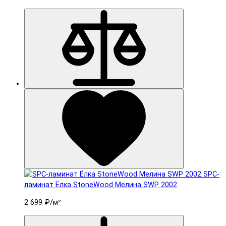
SPC-
ламинат Ëлка StoneWood Мелина SWP 2002
2 699 ₽
/м²