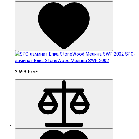
SPC-
ламинат Ëлка StoneWood Мелина SWP 2002
2 699 ₽
/м²