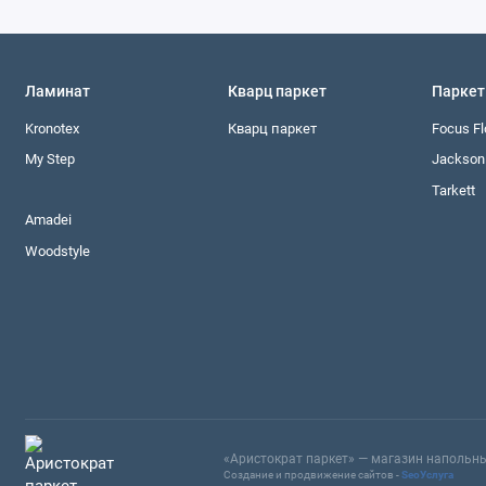
Ламинат
Кварц паркет
Паркет
Kronotex
Кварц паркет
Focus Fl
My Step
Jackson 
Tarkett
Amadei
Woodstyle
«Аристократ паркет» — магазин напольны
Создание и продвижение сайтов -
SeoУслуга