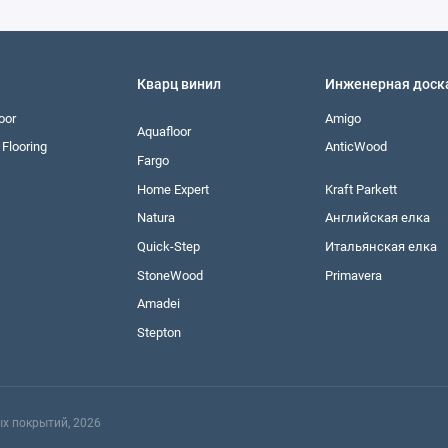
Кварц винил
Инженерная доск
oor
Amigo
Aquafloor
Flooring
AnticWood
Fargo
Home Expert
Kraft Parkett
Natura
Английская елка
Quick-Step
Итальянская елка
StoneWood
Primavera
Amadei
Stepton
х покрытий, 2026