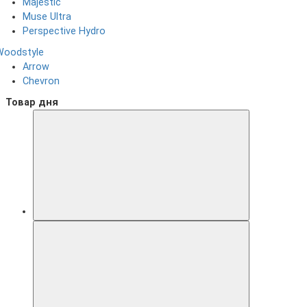
Majestic
Muse Ultra
Perspective Hydro
Woodstyle
Arrow
Chevron
Товар дня