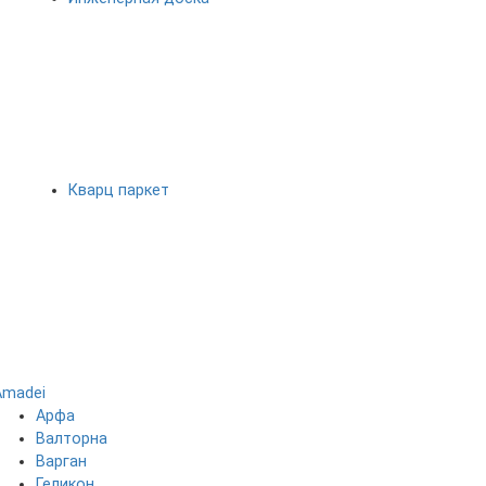
Кварц паркет
Amadei
Арфа
Валторна
Варган
Геликон