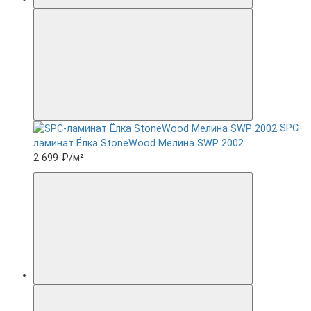
SPC-
ламинат Ëлка StoneWood Мелина SWP 2002
2 699 ₽
/м²