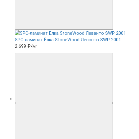
SPC-ламинат Ëлка StoneWood Леванто SWP 2001
2 699 ₽
/м²