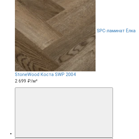
SPC-ламинат Ëлка
StoneWood Коста SWP 2004
2 699 ₽
/м²