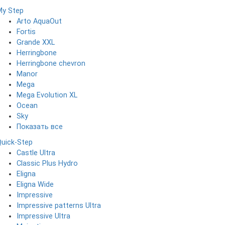
My Step
Arto AquaOut
Fortis
Grande XXL
Herringbone
Herringbone chevron
Manor
Mega
Mega Evolution XL
Ocean
Sky
Показать все
Quick-Step
Castle Ultra
Classic Plus Hydro
Eligna
Eligna Wide
Impressive
Impressive patterns Ultra
Impressive Ultra