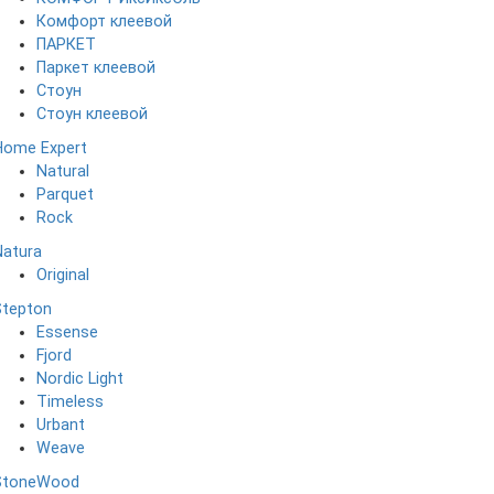
Комфорт клеевой
ПАРКЕТ
Паркет клеевой
Стоун
Стоун клеевой
Home Expert
Natural
Parquet
Rock
Natura
Original
Stepton
Essense
Fjord
Nordic Light
Timeless
Urbant
Weave
StoneWood