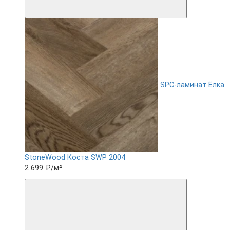
SPC-ламинат Ëлка
StoneWood Коста SWP 2004
2 699 ₽
/м²