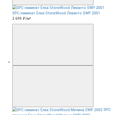
SPC-ламинат Ëлка StoneWood Леванто SWP 2001
2 699 ₽
/м²
SPC-