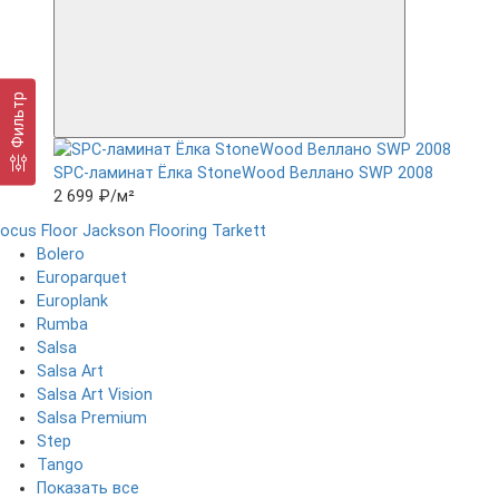
Фильтр
SPC-ламинат Ëлка StoneWood Веллано SWP 2008
2 699 ₽
/м²
ocus Floor
Jackson Flooring
Tarkett
Bolero
Europarquet
Europlank
Rumba
Salsa
Salsa Art
Salsa Art Vision
Salsa Premium
Step
Tango
Показать все