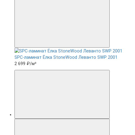
SPC-ламинат Ëлка StoneWood Леванто SWP 2001
2 699 ₽
/м²