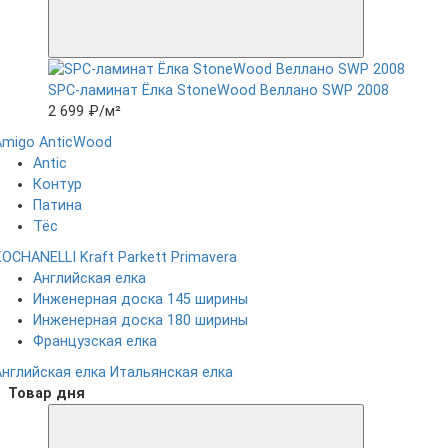
SPC-ламинат Ëлка StoneWood Веллано SWP 2008
2 699 ₽
/м²
Amigo
AnticWood
Antic
Контур
Патина
Тёс
KOCHANELLI
Kraft Parkett
Primavera
Английская елка
Инженерная доска 145 ширины
Инженерная доска 180 ширины
Французская елка
Английская елка
Итальянская елка
Товар дня