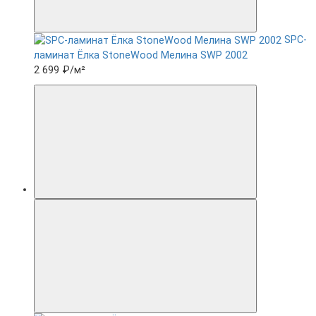
SPC-
ламинат Ëлка StoneWood Мелина SWP 2002
2 699 ₽
/м²