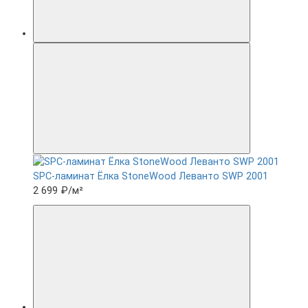
SPC-ламинат Ëлка StoneWood Леванто SWP 2001
2 699 ₽
/м²