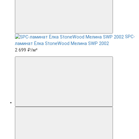
SPC-
ламинат Ëлка StoneWood Мелина SWP 2002
2 699 ₽
/м²