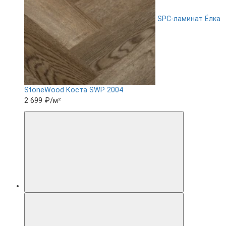
SPC-ламинат Ëлка
StoneWood Коста SWP 2004
2 699 ₽
/м²