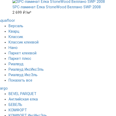
SPC-ламинат Ëлка StoneWood Веллано SWP 2008
2 699 ₽
/м²
Aquafloor
Версаль
Кварц
Классик
Классик клеевой
Нано
Паркет клеевой
Паркет плюс
Риалвуд
Риалвуд ИксИксЭль
Риалвуд ИксЭль
Показать все
Fargo
BEVEL PARQUET
Английская елка
БЕВЕЛЬ
КОМФОРТ
КОМФОРТ ИксИксЭль