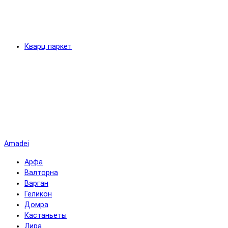
Кварц паркет
Amadei
Арфа
Валторна
Варган
Геликон
Домра
Кастаньеты
Лира