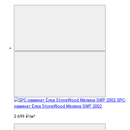
SPC-
ламинат Ëлка StoneWood Мелина SWP 2002
2 699 ₽
/м²