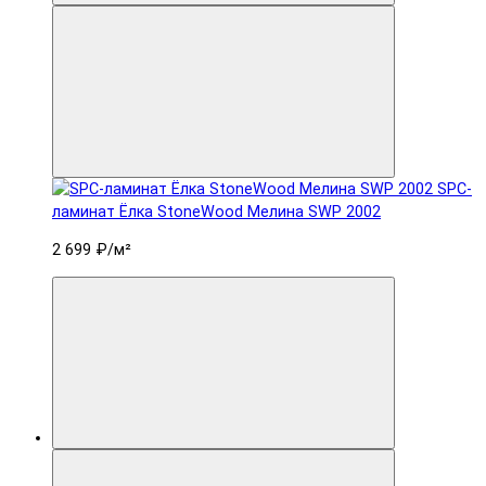
SPC-
ламинат Ëлка StoneWood Мелина SWP 2002
2 699 ₽
/м²