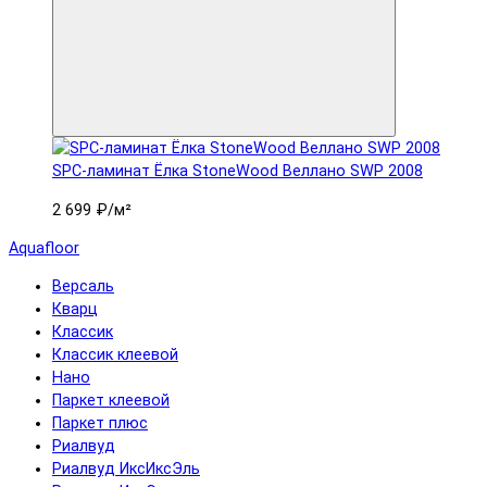
SPC-ламинат Ëлка StoneWood Веллано SWP 2008
2 699 ₽
/м²
Aquafloor
Версаль
Кварц
Классик
Классик клеевой
Нано
Паркет клеевой
Паркет плюс
Риалвуд
Риалвуд ИксИксЭль