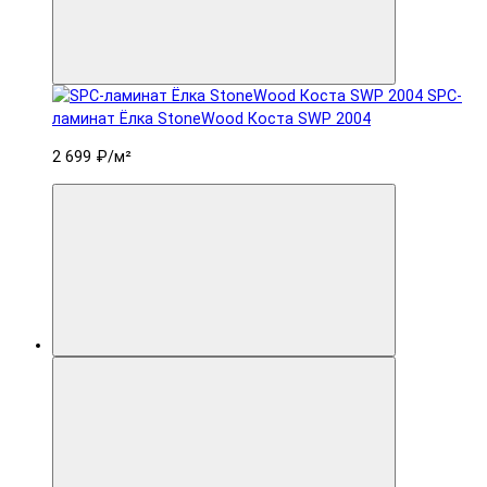
SPC-
ламинат Ëлка StoneWood Коста SWP 2004
2 699 ₽
/м²