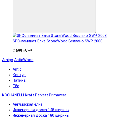
SPC-ламинат Ëлка StoneWood Веллано SWP 2008
2 699 ₽
/м²
Amigo
AnticWood
Antic
Контур
Патина
Тёс
KOCHANELLI
Kraft Parkett
Primavera
Английская елка
Инженерная доска 145 ширины
Инженерная доска 180 ширины