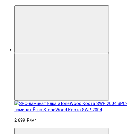
SPC-
ламинат Ëлка StoneWood Коста SWP 2004
2 699 ₽
/м²