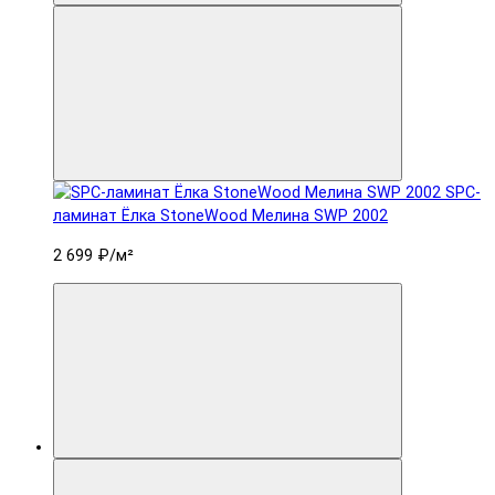
SPC-
ламинат Ëлка StoneWood Мелина SWP 2002
2 699 ₽
/м²