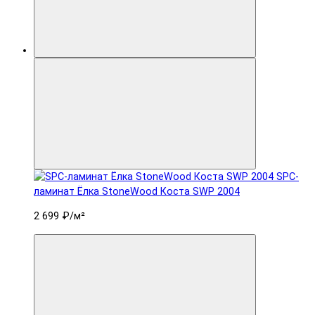
SPC-
ламинат Ëлка StoneWood Коста SWP 2004
2 699 ₽
/м²