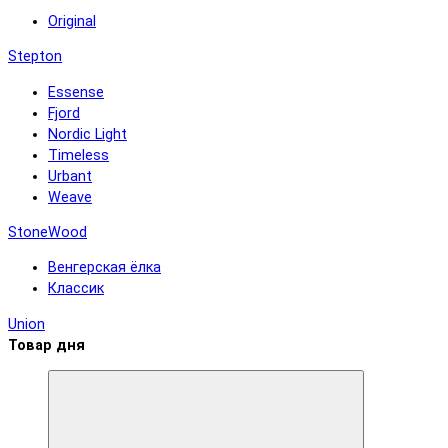
Original
Stepton
Essense
Fjord
Nordic Light
Timeless
Urbant
Weave
StoneWood
Венгерская ёлка
Классик
Union
Товар дня