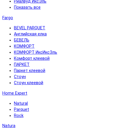
Риалвуд ИксЭль
Показать все
Fargo
BEVEL PARQUET
Английская елка
БЕВЕЛЬ
КОМФОРТ
КОМФОРТ ИксИксЭль
Комфорт клеевой
ПАРКЕТ
Паркет клеевой
Стоун
Стоун клеевой
Home Expert
Natural
Parquet
Rock
Natura