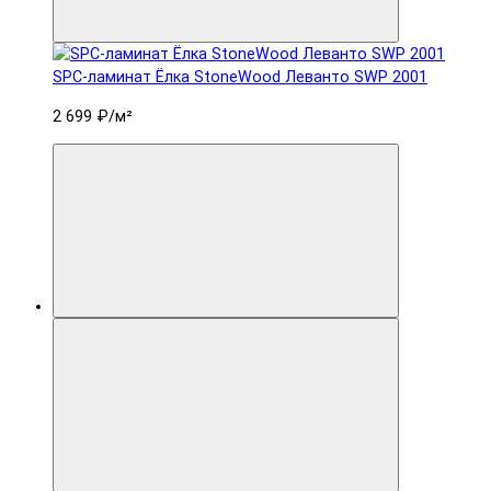
SPC-ламинат Ëлка StoneWood Леванто SWP 2001
2 699 ₽
/м²