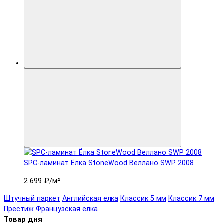
SPC-ламинат Ëлка StoneWood Веллано SWP 2008
2 699 ₽
/м²
Штучный паркет
Английская елка
Классик 5 мм
Классик 7 мм
Престиж
Французская елка
Товар дня