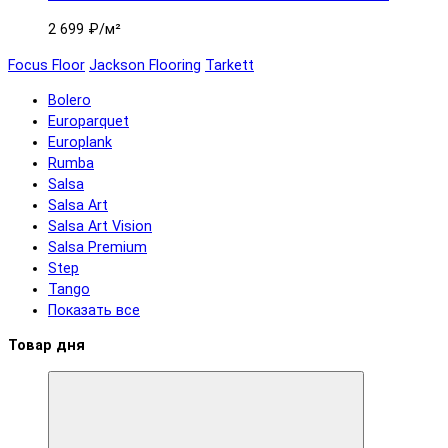
2 699 ₽
/м²
Focus Floor
Jackson Flooring
Tarkett
Bolero
Europarquet
Europlank
Rumba
Salsa
Salsa Art
Salsa Art Vision
Salsa Premium
Step
Tango
Показать все
Товар дня