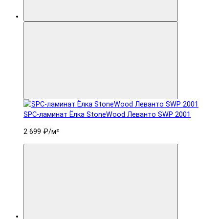
SPC-ламинат Ëлка StoneWood Леванто SWP 2001
2 699 ₽
/м²