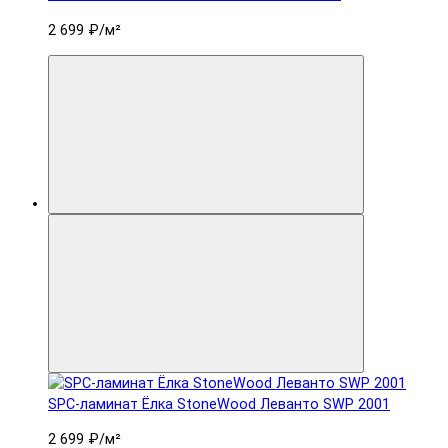
2 699 ₽
/м²
SPC-ламинат Ëлка StoneWood Леванто SWP 2001
2 699 ₽
/м²