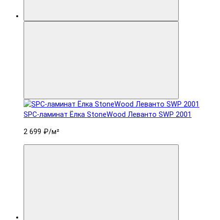
SPC-ламинат Ëлка StoneWood Леванто SWP 2001
2 699 ₽
/м²