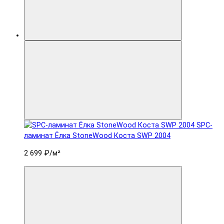
SPC-
ламинат Ëлка StoneWood Коста SWP 2004
2 699 ₽
/м²