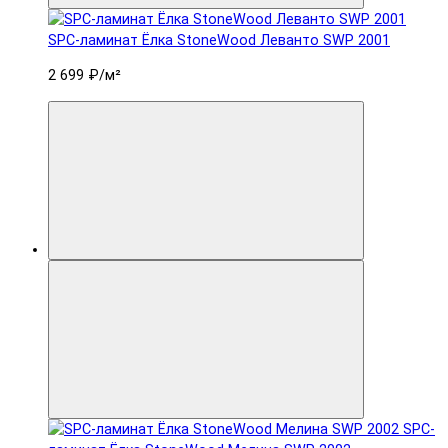
SPC-ламинат Ëлка StoneWood Леванто SWP 2001
2 699 ₽
/м²
SPC-