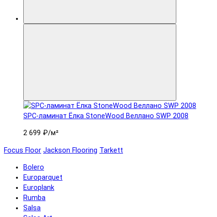
SPC-ламинат Ëлка StoneWood Веллано SWP 2008
2 699 ₽
/м²
Focus Floor
Jackson Flooring
Tarkett
Bolero
Europarquet
Europlank
Rumba
Salsa