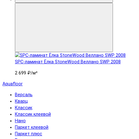
SPC-ламинат Ëлка StoneWood Веллано SWP 2008
2 699 ₽
/м²
Aquafloor
Версаль
Кварц
Классик
Классик клеевой
Нано
Паркет клеевой
Паркет плюс