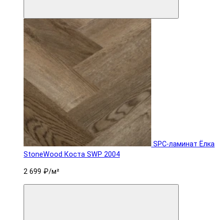
SPC-ламинат Ëлка
StoneWood Коста SWP 2004
2 699 ₽
/м²