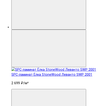
SPC-ламинат Ëлка StoneWood Леванто SWP 2001
2 699 ₽
/м²