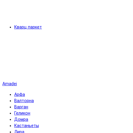
Кварц паркет
Amadei
Арфа
Валторна
Варган
Геликон
Домра
Кастаньеты
Лира