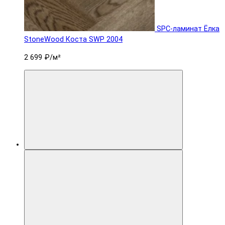
SPC-ламинат Ëлка
StoneWood Коста SWP 2004
2 699 ₽
/м²