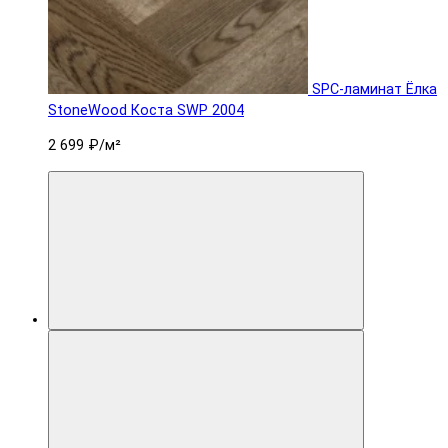
SPC-ламинат Ëлка
StoneWood Коста SWP 2004
2 699 ₽
/м²