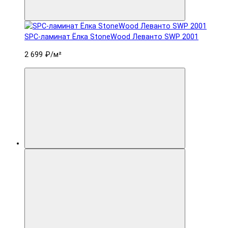
SPC-ламинат Ëлка StoneWood Леванто SWP 2001
2 699 ₽
/м²