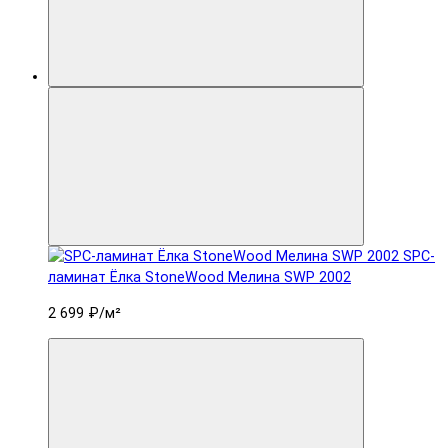
SPC-
ламинат Ëлка StoneWood Мелина SWP 2002
2 699 ₽
/м²