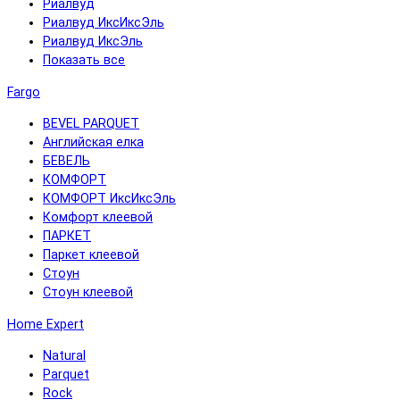
Риалвуд
Риалвуд ИксИксЭль
Риалвуд ИксЭль
Показать все
Fargo
BEVEL PARQUET
Английская елка
БЕВЕЛЬ
КОМФОРТ
КОМФОРТ ИксИксЭль
Комфорт клеевой
ПАРКЕТ
Паркет клеевой
Стоун
Стоун клеевой
Home Expert
Natural
Parquet
Rock