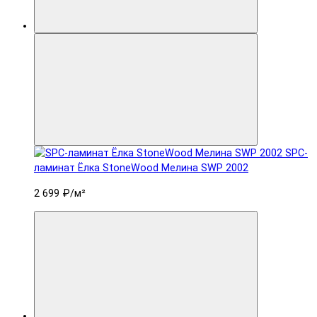
SPC-
ламинат Ëлка StoneWood Мелина SWP 2002
2 699 ₽
/м²