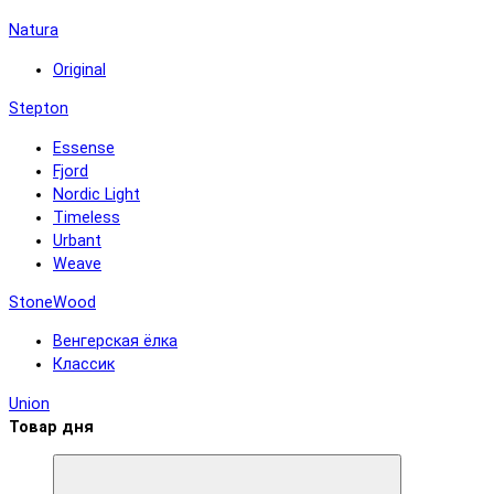
Natura
Original
Stepton
Essense
Fjord
Nordic Light
Timeless
Urbant
Weave
StoneWood
Венгерская ёлка
Классик
Union
Товар дня