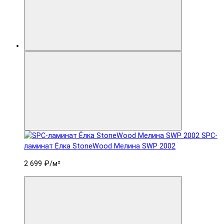
SPC-
ламинат Ëлка StoneWood Мелина SWP 2002
2 699 ₽
/м²