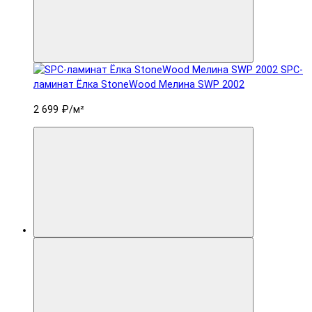
SPC-
ламинат Ëлка StoneWood Мелина SWP 2002
2 699 ₽
/м²