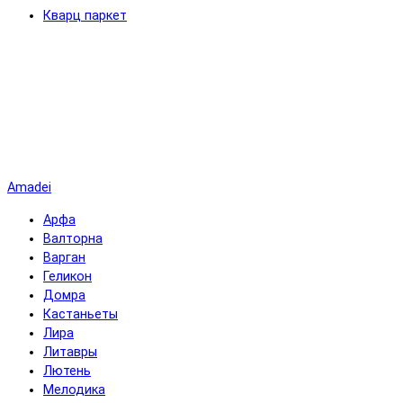
Кварц паркет
Amadei
Арфа
Валторна
Варган
Геликон
Домра
Кастаньеты
Лира
Литавры
Лютень
Мелодика