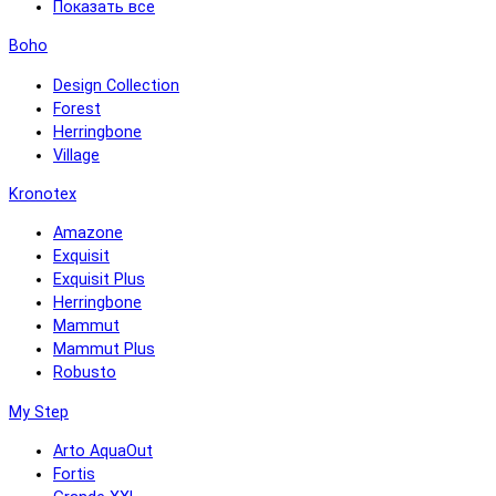
Показать все
Boho
Design Collection
Forest
Herringbone
Village
Kronotex
Amazone
Exquisit
Exquisit Plus
Herringbone
Mammut
Mammut Plus
Robusto
My Step
Arto AquaOut
Fortis