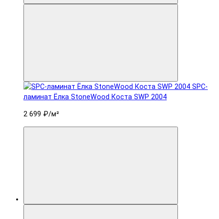
SPC-
ламинат Ëлка StoneWood Коста SWP 2004
2 699 ₽
/м²