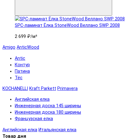
SPC-ламинат Ëлка StoneWood Веллано SWP 2008
2 699 ₽
/м²
Amigo
AnticWood
Antic
Контур
Патина
Тёс
KOCHANELLI
Kraft Parkett
Primavera
Английская елка
Инженерная доска 145 ширины
Инженерная доска 180 ширины
Французская елка
Английская елка
Итальянская елка
Товар дня