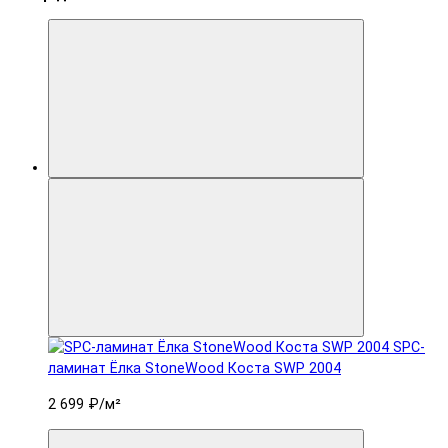
SPC-
ламинат Ëлка StoneWood Коста SWP 2004
2 699 ₽
/м²