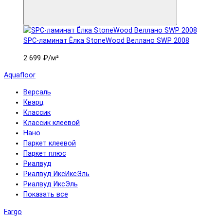
SPC-ламинат Ëлка StoneWood Веллано SWP 2008
2 699 ₽
/м²
Aquafloor
Версаль
Кварц
Классик
Классик клеевой
Нано
Паркет клеевой
Паркет плюс
Риалвуд
Риалвуд ИксИксЭль
Риалвуд ИксЭль
Показать все
Fargo