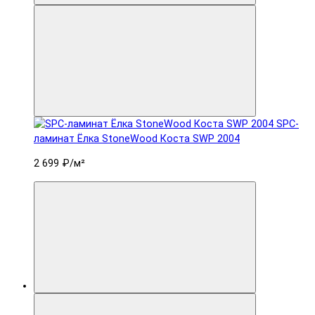
SPC-
ламинат Ëлка StoneWood Коста SWP 2004
2 699 ₽
/м²