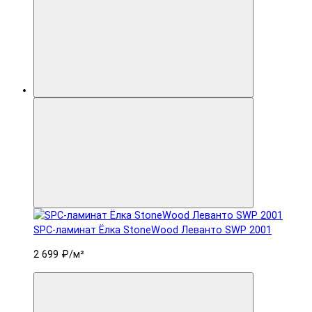
SPC-ламинат Ëлка StoneWood Леванто SWP 2001
2 699 ₽
/м²