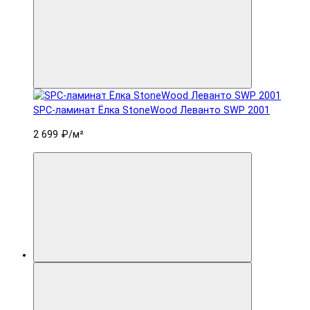
SPC-ламинат Ëлка StoneWood Леванто SWP 2001
2 699 ₽
/м²