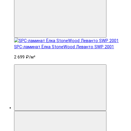
SPC-ламинат Ëлка StoneWood Леванто SWP 2001
2 699 ₽
/м²