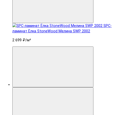
SPC-
ламинат Ëлка StoneWood Мелина SWP 2002
2 699 ₽
/м²