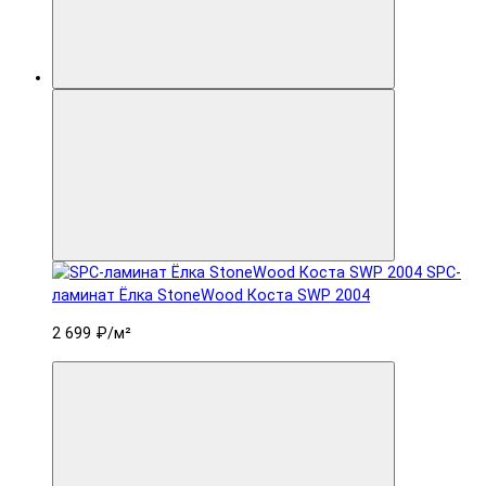
SPC-
ламинат Ëлка StoneWood Коста SWP 2004
2 699 ₽
/м²