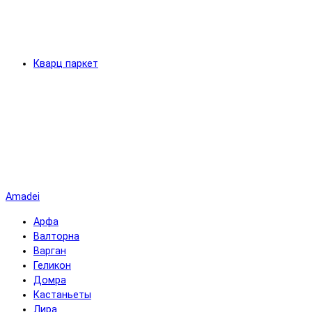
Кварц паркет
Amadei
Арфа
Валторна
Варган
Геликон
Домра
Кастаньеты
Лира