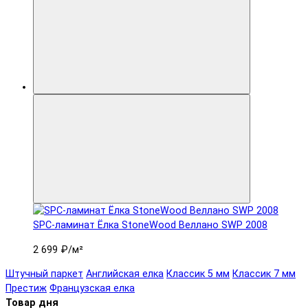
SPC-ламинат Ëлка StoneWood Веллано SWP 2008
2 699 ₽
/м²
Штучный паркет
Английская елка
Классик 5 мм
Классик 7 мм
Престиж
Французская елка
Товар дня