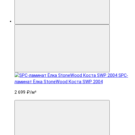
SPC-
ламинат Ëлка StoneWood Коста SWP 2004
2 699 ₽
/м²