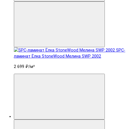
SPC-
ламинат Ëлка StoneWood Мелина SWP 2002
2 699 ₽
/м²