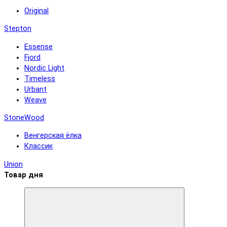
Original
Stepton
Essense
Fjord
Nordic Light
Timeless
Urbant
Weave
StoneWood
Венгерская ёлка
Классик
Union
Товар дня