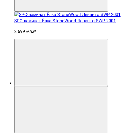
SPC-ламинат Ëлка StoneWood Леванто SWP 2001
2 699 ₽
/м²