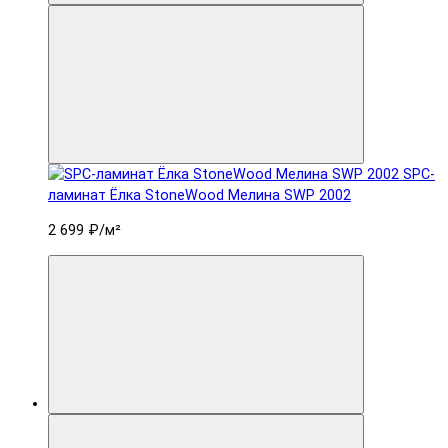
SPC-
ламинат Ëлка StoneWood Мелина SWP 2002
2 699 ₽
/м²