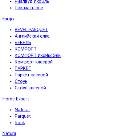
Риалвуд ИксЭль
Показать все
Fargo
BEVEL PARQUET
Английская елка
БЕВЕЛЬ
КОМФОРТ
КОМФОРТ ИксИксЭль
Комфорт клеевой
ПАРКЕТ
Паркет клеевой
Стоун
Стоун клеевой
Home Expert
Natural
Parquet
Rock
Natura