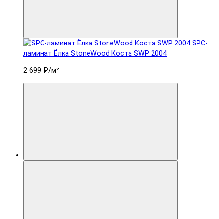
SPC-
ламинат Ëлка StoneWood Коста SWP 2004
2 699 ₽
/м²