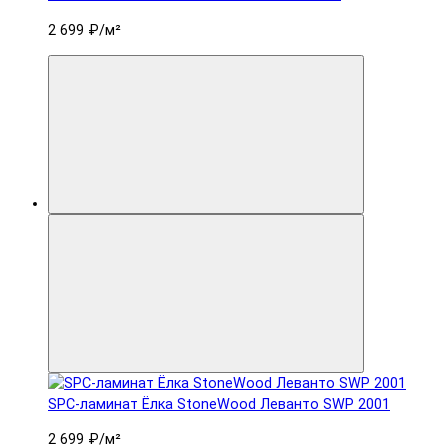
2 699 ₽
/м²
SPC-ламинат Ëлка StoneWood Леванто SWP 2001
2 699 ₽
/м²