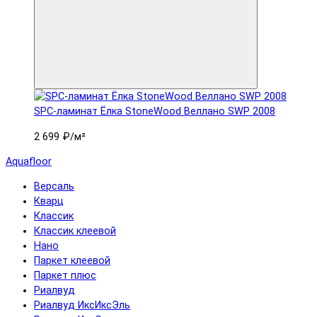
SPC-ламинат Ëлка StoneWood Веллано SWP 2008
2 699 ₽
/м²
Aquafloor
Версаль
Кварц
Классик
Классик клеевой
Нано
Паркет клеевой
Паркет плюс
Риалвуд
Риалвуд ИксИксЭль