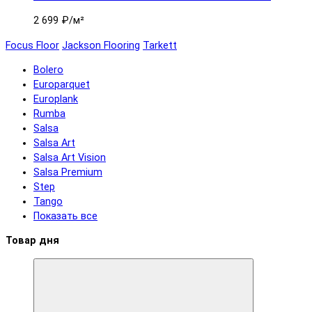
2 699 ₽
/м²
Focus Floor
Jackson Flooring
Tarkett
Bolero
Europarquet
Europlank
Rumba
Salsa
Salsa Art
Salsa Art Vision
Salsa Premium
Step
Tango
Показать все
Товар дня