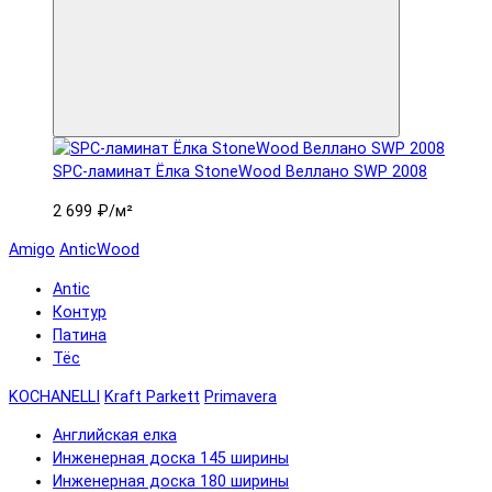
SPC-ламинат Ëлка StoneWood Веллано SWP 2008
2 699 ₽
/м²
Amigo
AnticWood
Antic
Контур
Патина
Тёс
KOCHANELLI
Kraft Parkett
Primavera
Английская елка
Инженерная доска 145 ширины
Инженерная доска 180 ширины