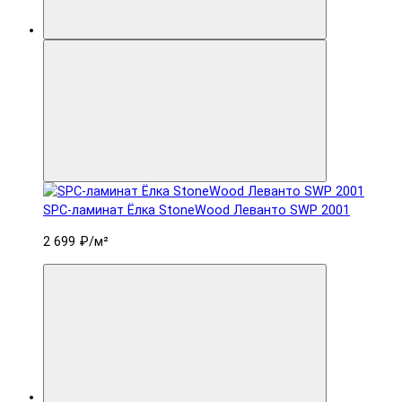
SPC-ламинат Ëлка StoneWood Леванто SWP 2001
2 699 ₽
/м²