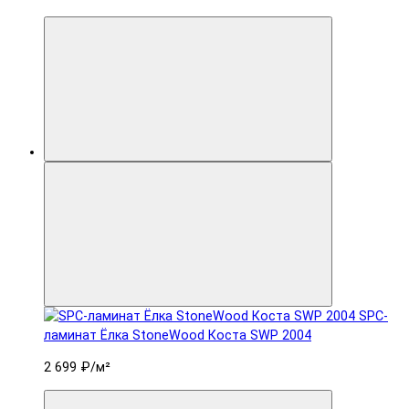
SPC-
ламинат Ëлка StoneWood Коста SWP 2004
2 699 ₽
/м²