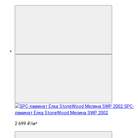
SPC-
ламинат Ëлка StoneWood Мелина SWP 2002
2 699 ₽
/м²