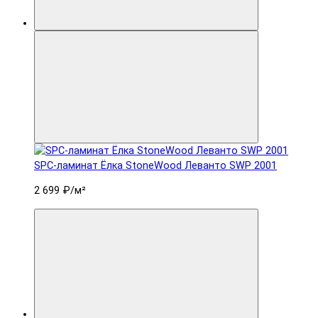
SPC-ламинат Ëлка StoneWood Леванто SWP 2001
2 699 ₽
/м²