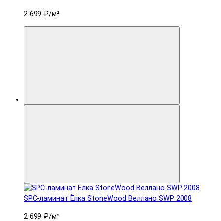
2 699 ₽
/м²
SPC-ламинат Ëлка StoneWood Веллано SWP 2008
2 699 ₽
/м²