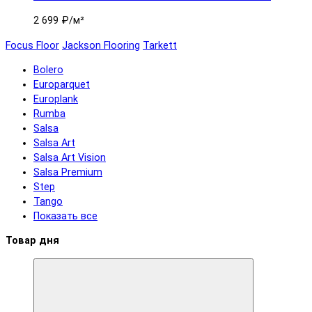
2 699 ₽
/м²
Focus Floor
Jackson Flooring
Tarkett
Bolero
Europarquet
Europlank
Rumba
Salsa
Salsa Art
Salsa Art Vision
Salsa Premium
Step
Tango
Показать все
Товар дня