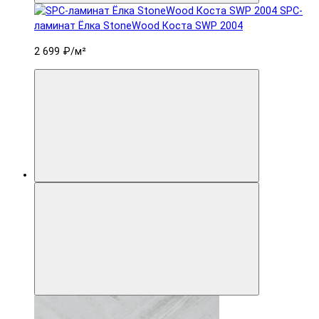
SPC-
ламинат Ëлка StoneWood Коста SWP 2004
2 699 ₽
/м²