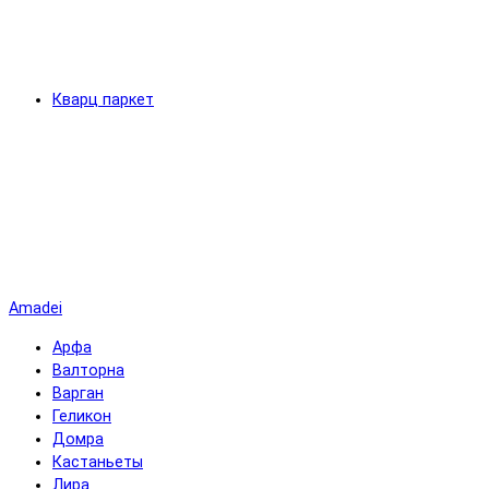
Кварц паркет
Amadei
Арфа
Валторна
Варган
Геликон
Домра
Кастаньеты
Лира