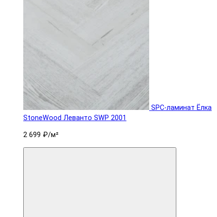
SPC-ламинат Ëлка
StoneWood Леванто SWP 2001
2 699 ₽
/м²