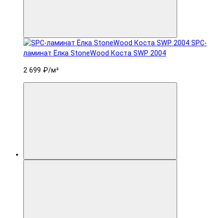
SPC-
ламинат Ëлка StoneWood Коста SWP 2004
2 699 ₽
/м²