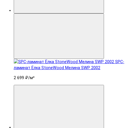
SPC-
ламинат Ëлка StoneWood Мелина SWP 2002
2 699 ₽
/м²