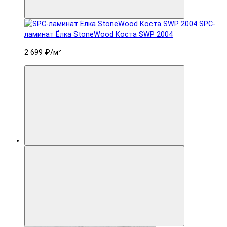
SPC-
ламинат Ëлка StoneWood Коста SWP 2004
2 699 ₽
/м²