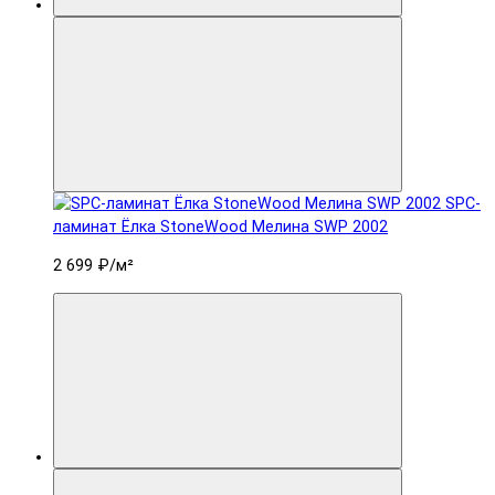
SPC-
ламинат Ëлка StoneWood Мелина SWP 2002
2 699 ₽
/м²