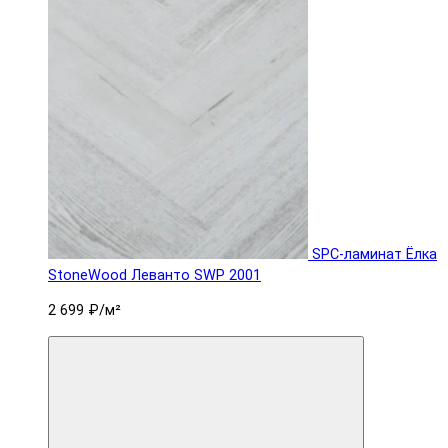
SPC-ламинат Ëлка
StoneWood Леванто SWP 2001
2 699 ₽
/м²