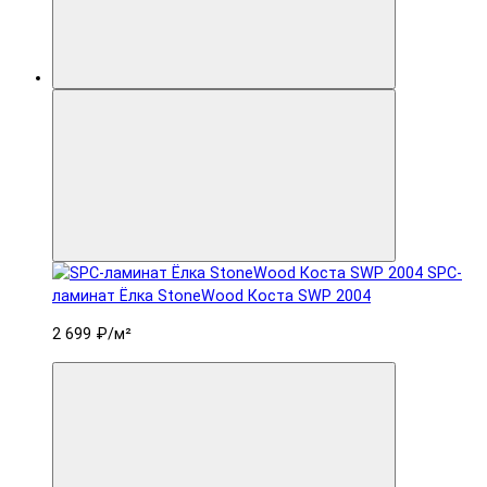
SPC-
ламинат Ëлка StoneWood Коста SWP 2004
2 699 ₽
/м²