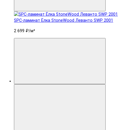
SPC-ламинат Ëлка StoneWood Леванто SWP 2001
2 699 ₽
/м²