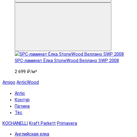
SPC-ламинат Ëлка StoneWood Веллано SWP 2008
2 699 ₽
/м²
Amigo
AnticWood
Antic
Контур
Патина
Тёс
KOCHANELLI
Kraft Parkett
Primavera
Английская елка