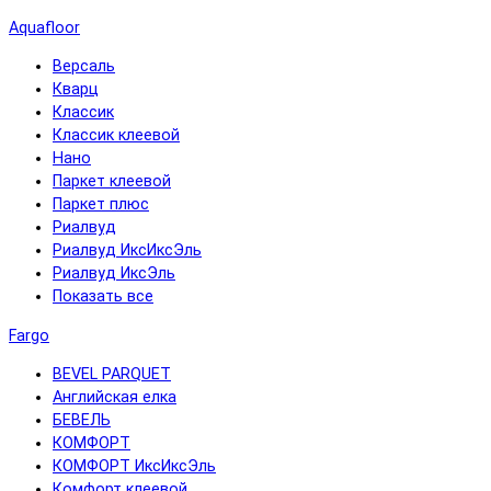
Aquafloor
Версаль
Кварц
Классик
Классик клеевой
Нано
Паркет клеевой
Паркет плюс
Риалвуд
Риалвуд ИксИксЭль
Риалвуд ИксЭль
Показать все
Fargo
BEVEL PARQUET
Английская елка
БЕВЕЛЬ
КОМФОРТ
КОМФОРТ ИксИксЭль
Комфорт клеевой