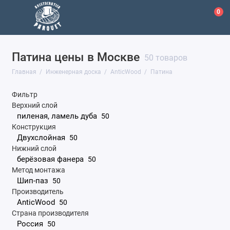
0
Патина цены в Москве
Amigo
50 товаров
Главная
Инженерная доска
AnticWood
Патина
AnticWood
Фильтр
KOCHANELLI
Верхний слой
пиленая, ламель дуба
50
Kraft Parkett
Конструкция
Двухслойная
50
Primavera
Нижний слой
берёзовая фанера
50
Метод монтажа
Английская елка
Шип-паз
50
Производитель
Итальянская елка
AnticWood
50
Страна производителя
Показать все
Россия
50