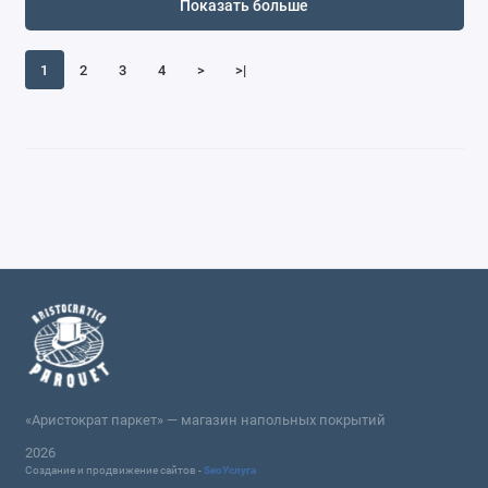
Показать больше
1
2
3
4
>
>|
«Аристократ паркет» — магазин напольных покрытий
2026
Создание и продвижение сайтов -
SeoУслуга