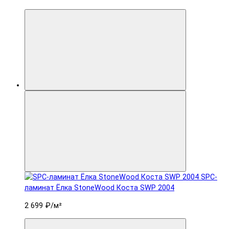
SPC-
ламинат Ëлка StoneWood Коста SWP 2004
2 699 ₽
/м²