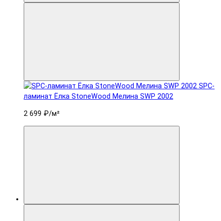
SPC-
ламинат Ëлка StoneWood Мелина SWP 2002
2 699 ₽
/м²