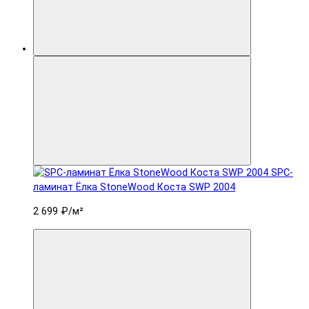
SPC-
ламинат Ëлка StoneWood Коста SWP 2004
2 699 ₽
/м²