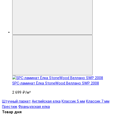
SPC-ламинат Ëлка StoneWood Веллано SWP 2008
2 699 ₽
/м²
Штучный паркет
Английская елка
Классик 5 мм
Классик 7 мм
Престиж
Французская елка
Товар дня