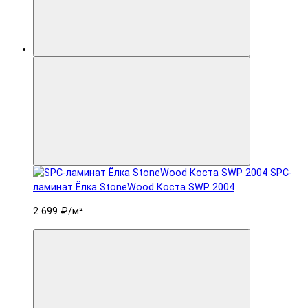
SPC-
ламинат Ëлка StoneWood Коста SWP 2004
2 699 ₽
/м²