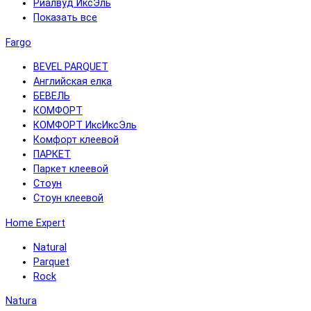
Риалвуд ИксЭль
Показать все
Fargo
BEVEL PARQUET
Английская елка
БЕВЕЛЬ
КОМФОРТ
КОМФОРТ ИксИксЭль
Комфорт клеевой
ПАРКЕТ
Паркет клеевой
Стоун
Стоун клеевой
Home Expert
Natural
Parquet
Rock
Natura