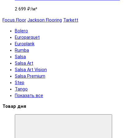
2 699 ₽
/м²
Focus Floor
Jackson Flooring
Tarkett
Bolero
Europarquet
Europlank
Rumba
Salsa
Salsa Art
Salsa Art Vision
Salsa Premium
Step
Tango
Показать все
Товар дня