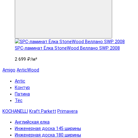
SPC-ламинат Ëлка StoneWood Веллано SWP 2008
2 699 ₽
/м²
Amigo
AnticWood
Antic
Контур
Патина
Тёс
KOCHANELLI
Kraft Parkett
Primavera
Английская елка
Инженерная доска 145 ширины
Инженерная доска 180 ширины