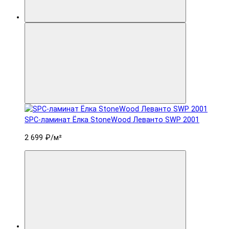
SPC-ламинат Ëлка StoneWood Леванто SWP 2001
2 699 ₽
/м²