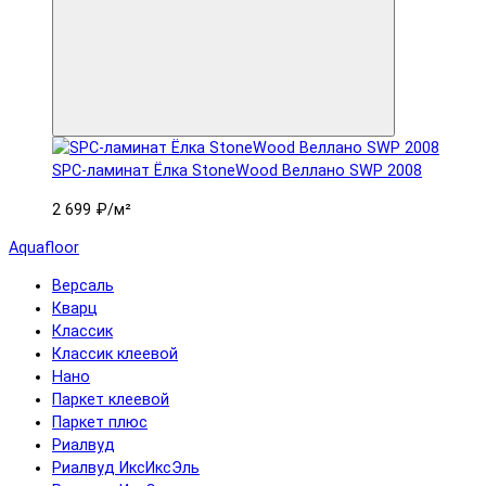
SPC-ламинат Ëлка StoneWood Веллано SWP 2008
2 699 ₽
/м²
Aquafloor
Версаль
Кварц
Классик
Классик клеевой
Нано
Паркет клеевой
Паркет плюс
Риалвуд
Риалвуд ИксИксЭль