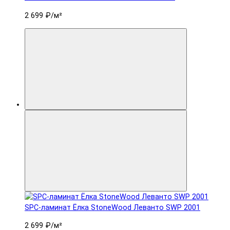
2 699 ₽
/м²
SPC-ламинат Ëлка StoneWood Леванто SWP 2001
2 699 ₽
/м²