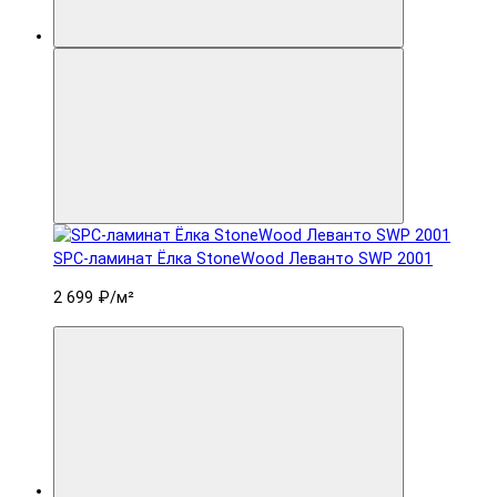
SPC-ламинат Ëлка StoneWood Леванто SWP 2001
2 699 ₽
/м²