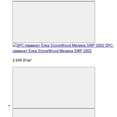
SPC-
ламинат Ëлка StoneWood Мелина SWP 2002
2 699 ₽
/м²