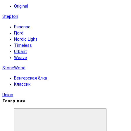
Original
Stepton
Essense
Fjord
Nordic Light
Timeless
Urbant
Weave
StoneWood
Венгерская ёлка
Классик
Union
Товар дня