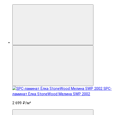
SPC-
ламинат Ëлка StoneWood Мелина SWP 2002
2 699 ₽
/м²