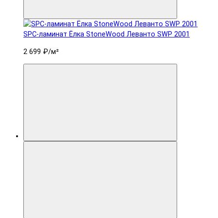
SPC-ламинат Ëлка StoneWood Леванто SWP 2001
2 699 ₽
/м²