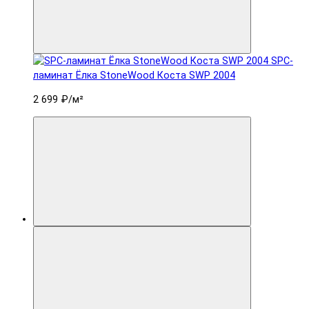
SPC-
ламинат Ëлка StoneWood Коста SWP 2004
2 699 ₽
/м²