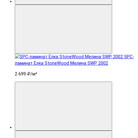
SPC-
ламинат Ëлка StoneWood Мелина SWP 2002
2 699 ₽
/м²