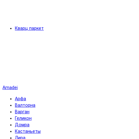
Кварц паркет
Amadei
Арфа
Валторна
Варган
Геликон
Домра
Кастаньеты
Лира