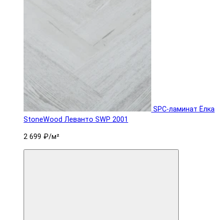
SPC-ламинат Ëлка
StoneWood Леванто SWP 2001
2 699 ₽
/м²