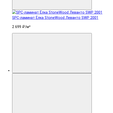
SPC-ламинат Ëлка StoneWood Леванто SWP 2001
2 699 ₽
/м²