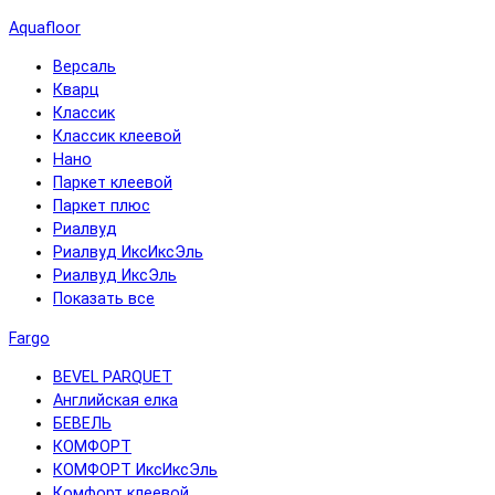
Aquafloor
Версаль
Кварц
Классик
Классик клеевой
Нано
Паркет клеевой
Паркет плюс
Риалвуд
Риалвуд ИксИксЭль
Риалвуд ИксЭль
Показать все
Fargo
BEVEL PARQUET
Английская елка
БЕВЕЛЬ
КОМФОРТ
КОМФОРТ ИксИксЭль
Комфорт клеевой