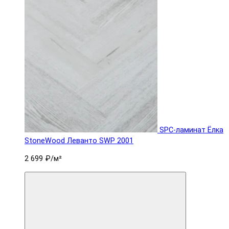
SPC-ламинат Ëлка
StoneWood Леванто SWP 2001
2 699 ₽
/м²