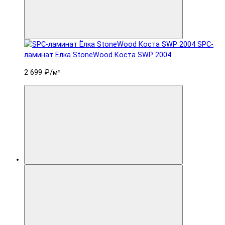
SPC-
ламинат Ëлка StoneWood Коста SWP 2004
2 699 ₽
/м²