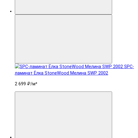
SPC-
ламинат Ëлка StoneWood Мелина SWP 2002
2 699 ₽
/м²