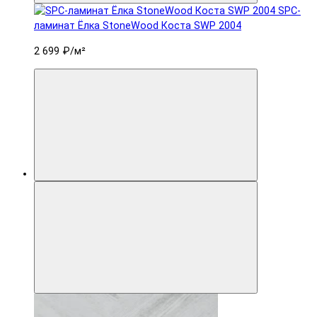
SPC-
ламинат Ëлка StoneWood Коста SWP 2004
2 699 ₽
/м²