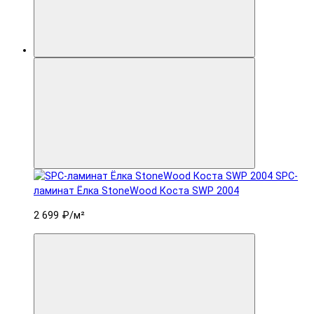
SPC-
ламинат Ëлка StoneWood Коста SWP 2004
2 699 ₽
/м²