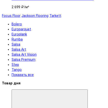
2 699 ₽
/м²
Focus Floor
Jackson Flooring
Tarkett
Bolero
Europarquet
Europlank
Rumba
Salsa
Salsa Art
Salsa Art Vision
Salsa Premium
Step
Tango
Показать все
Товар дня