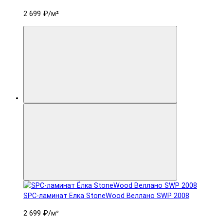
2 699 ₽
/м²
SPC-ламинат Ëлка StoneWood Веллано SWP 2008
2 699 ₽
/м²