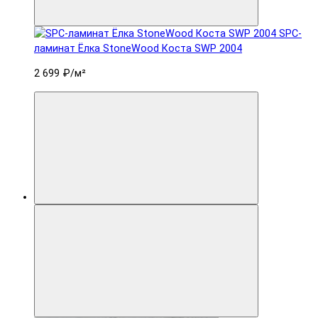
SPC-
ламинат Ëлка StoneWood Коста SWP 2004
2 699 ₽
/м²