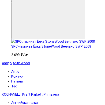
SPC-ламинат Ëлка StoneWood Веллано SWP 2008
2 699 ₽
/м²
Amigo
AnticWood
Antic
Контур
Патина
Тёс
KOCHANELLI
Kraft Parkett
Primavera
Английская елка