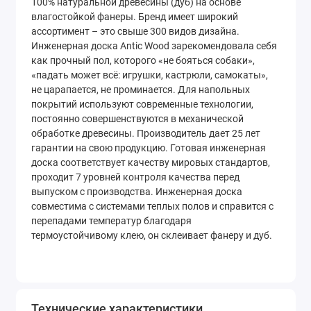
100% натуральной древесины (дуб) на основе
влагостойкой фанеры. Бренд имеет широкий
ассортимент – это свыше 300 видов дизайна.
Инженерная доска Antic Wood зарекомендовала себя
как прочный пол, которого «не бояться собаки»,
«падать может всё: игрушки, кастрюли, самокаты»,
не царапается, не проминается. Для напольных
покрытий используют современные технологии,
постоянно совершенствуются в механической
обработке древесины. Производитель дает 25 лет
гарантии на свою продукцию. Готовая инженерная
доска соответствует качеству мировых стандартов,
проходит 7 уровней контроля качества перед
выпуском с производства. Инженерная доска
совместима с системами теплых полов и справится с
перепадами температур благодаря
термоустойчивому клею, он склеивает фанеру и дуб.
Отбор «Селект»
:
сортировка смешанного распила, с минимальным
Технические характеристики
количеством сучков. Сбой по цвету практически