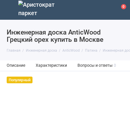
0
Инженерная доска AnticWood
Грецкий орех купить в Москве
Главная
Инженерная доска
AnticWood
Патина
Инженерная дос
Описание
Характеристики
Вопросы и ответы
0
Популярный