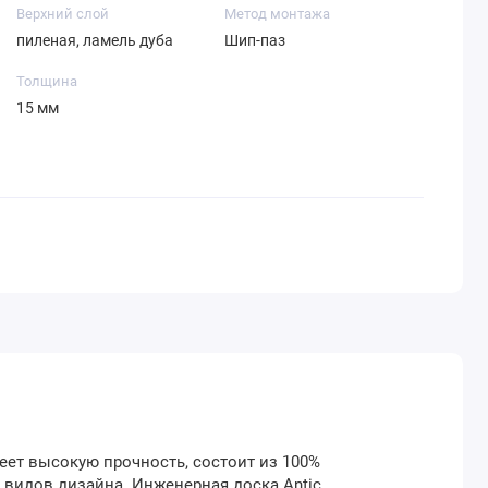
Верхний слой
Метод монтажа
пиленая, ламель дуба
Шип-паз
Толщина
15 мм
еет высокую прочность, состоит из 100%
 видов дизайна. Инженерная доска Antic