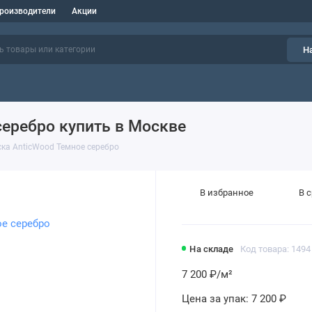
роизводители
Акции
Н
еребро купить в Москве
ка AnticWood Темное серебро
В избранное
В 
На складе
Код товара: 1494
7 200 ₽
/м²
Цена за упак:
7 200 ₽