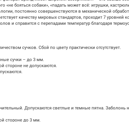
о «не бояться собаки», «падать может всё: игрушки, кастрюли
огии, постоянно совершенствуются в механической обработк
етствует качеству мировых стандартов, проходит 7 уровней к
лов и справится с перепадами температур благодаря термоус
чеством сучков. Сбой по цвету практически отсутствует.
ные сучки – до 3 мм.
ой стороне не допускаются.
опускаются.
ачительный. Допускаются светлые и темные пятна. Заболонь н
й стороне до 3 мм.
допускаются.