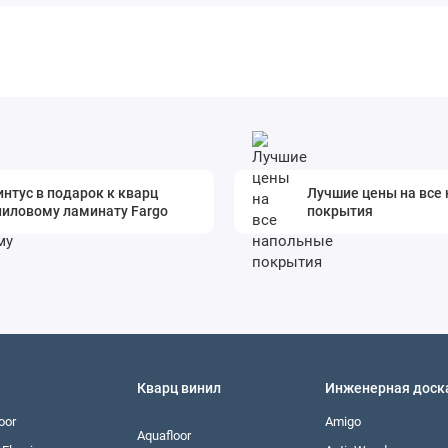
нтус в подарок к кварц
Лучшие цены на все
ниловому ламинату Fargo
покрытия
Кварц винил
Инженерная доск
oor
Amigo
Aquafloor