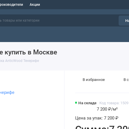
роизводители
Акции
Н
е купить в Москве
ка AnticWood Тенерифе
В избранное
В 
На складе
Код товара: 1509
7 200 ₽
/м²
Цена за упак:
7 200 ₽