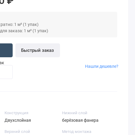
0 ₽
атно: 1 м² (1 упак)
я заказа: 1 м² (1 упак)
Быстрый заказ
пак
Нашли дешевле?
Конструкция
Нижний слой
Двухслойная
берёзовая фанера
Верхний слой
Метод монтажа