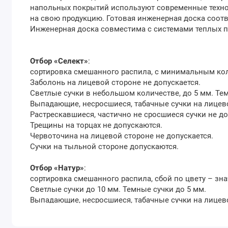
напольных покрытий используют современные технол
на свою продукцию. Готовая инженерная доска соотв
Инженерная доска совместима с системами теплых по
Отбор «Селект»
:
сортировка смешанного распила, с минимальным коли
Заболонь на лицевой стороне не допускается.
Светлые сучки в небольшом количестве, до 5 мм. Тем
Выпадающие, несросшиеся, табачные сучки на лицев
Растрескавшиеся, частично не сросшиеся сучки не д
Трещины на торцах не допускаются.
Червоточина на лицевой стороне не допускается.
Сучки на тыльной стороне допускаются.
Отбор «Натур»
:
сортировка смешанного распила, сбой по цвету – зн
Светлые сучки до 10 мм. Темные сучки до 5 мм.
Выпадающие, несросшиеся, табачные сучки на лицево
Растрескавшиеся, частично не сросшиеся сучки – не 
Трещины усушки единичные – не допускаются.