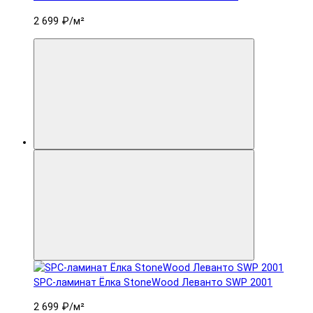
2 699 ₽
/м²
SPC-ламинат Ëлка StoneWood Леванто SWP 2001
2 699 ₽
/м²