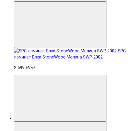
SPC-
ламинат Ëлка StoneWood Мелина SWP 2002
2 699 ₽
/м²