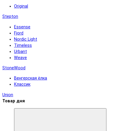
Original
Stepton
Essense
Fjord
Nordic Light
Timeless
Urbant
Weave
StoneWood
Венгерская ёлка
Классик
Union
Товар дня