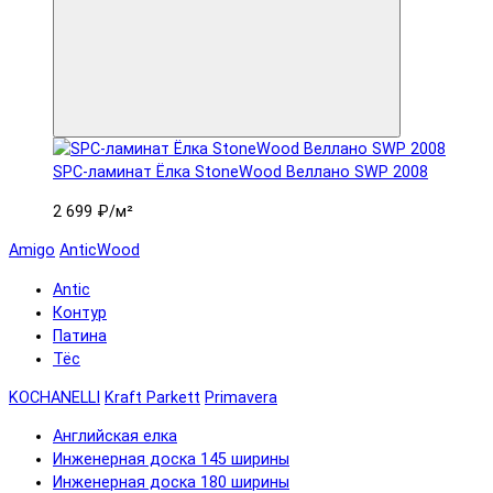
SPC-ламинат Ëлка StoneWood Веллано SWP 2008
2 699 ₽
/м²
Amigo
AnticWood
Antic
Контур
Патина
Тёс
KOCHANELLI
Kraft Parkett
Primavera
Английская елка
Инженерная доска 145 ширины
Инженерная доска 180 ширины