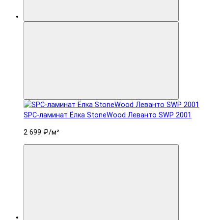
SPC-ламинат Ëлка StoneWood Леванто SWP 2001
2 699 ₽
/м²