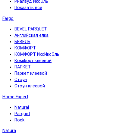
Риалвуд ИксЭль
Показать все
Fargo
BEVEL PARQUET
Английская елка
БЕВЕЛЬ
КОМФОРТ
КОМФОРТ ИксИксЭль
Комфорт клеевой
ПАРКЕТ
Паркет клеевой
Стоун
Стоун клеевой
Home Expert
Natural
Parquet
Rock
Natura