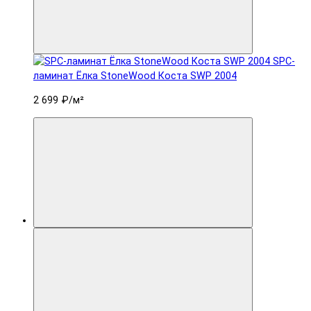
SPC-
ламинат Ëлка StoneWood Коста SWP 2004
2 699 ₽
/м²