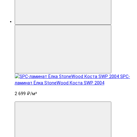
SPC-
ламинат Ëлка StoneWood Коста SWP 2004
2 699 ₽
/м²