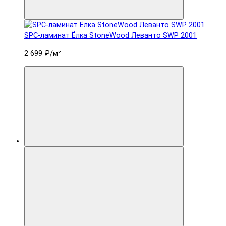
SPC-ламинат Ëлка StoneWood Леванто SWP 2001
2 699 ₽
/м²