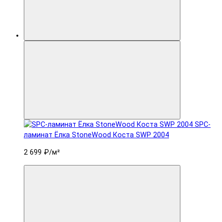
SPC-
ламинат Ëлка StoneWood Коста SWP 2004
2 699 ₽
/м²