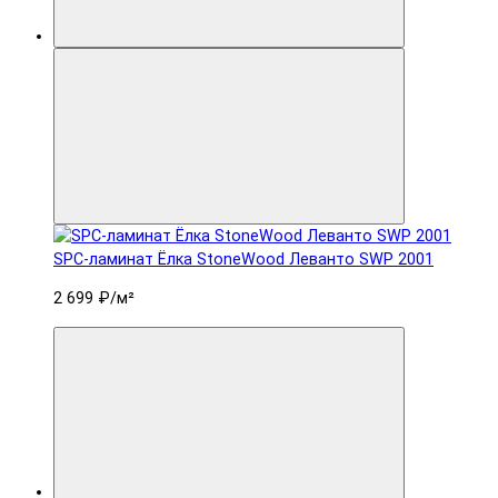
SPC-ламинат Ëлка StoneWood Леванто SWP 2001
2 699 ₽
/м²