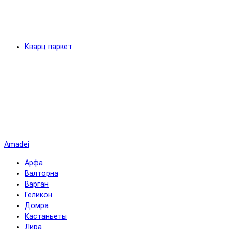
Кварц паркет
Amadei
Арфа
Валторна
Варган
Геликон
Домра
Кастаньеты
Лира