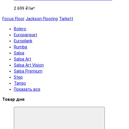
2 699 ₽
/м²
Focus Floor
Jackson Flooring
Tarkett
Bolero
Europarquet
Europlank
Rumba
Salsa
Salsa Art
Salsa Art Vision
Salsa Premium
Step
Tango
Показать все
Товар дня