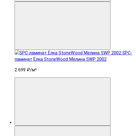
SPC-
ламинат Ëлка StoneWood Мелина SWP 2002
2 699 ₽
/м²