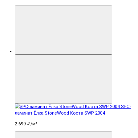
SPC-
ламинат Ëлка StoneWood Коста SWP 2004
2 699 ₽
/м²