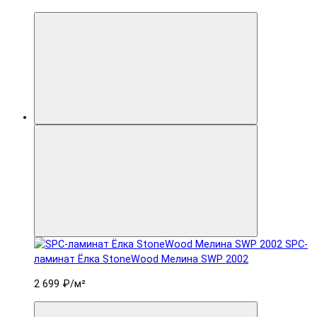
SPC-
ламинат Ëлка StoneWood Мелина SWP 2002
2 699 ₽
/м²