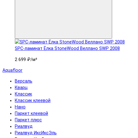
SPC-ламинат Ëлка StoneWood Веллано SWP 2008
2 699 ₽
/м²
Aquafloor
Версаль
Кварц
Классик
Классик клеевой
Нано
Паркет клеевой
Паркет плюс
Риалвуд
Риалвуд ИксИксЭль