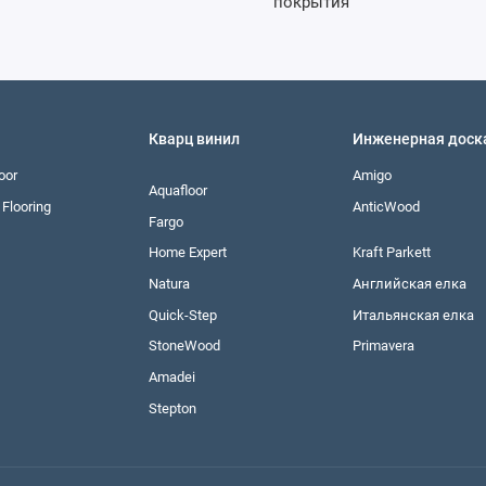
Кварц винил
Инженерная доск
oor
Amigo
Aquafloor
Flooring
AnticWood
Fargo
Home Expert
Kraft Parkett
Natura
Английская елка
Quick-Step
Итальянская елка
StoneWood
Primavera
Amadei
Stepton