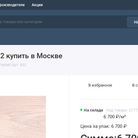
роизводители
Акции
Н
02 купить в Москве
arkett Арт. 802
В избранное
В 
На складе
Код товара: 2177
6 700 ₽
/м²
Цена за упак:
6 700 ₽