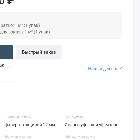
0 ₽
атно: 1 м² (1 упак)
я заказа: 1 м² (1 упак)
Быстрый заказ
пак
Нашли дешевле?
Нижний слой
Покрытие
фанера толщиной 12 мм
7 слоев уф-лак и уф-масло
Верхний слой
Метод монтажа