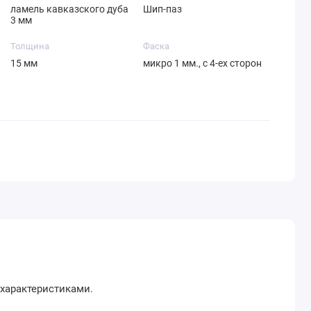
ламель кавказского дуба
Шип-паз
3 мм
Толщина
Фаска
15 мм
микро 1 мм., с 4-ех сторон
характеристиками.