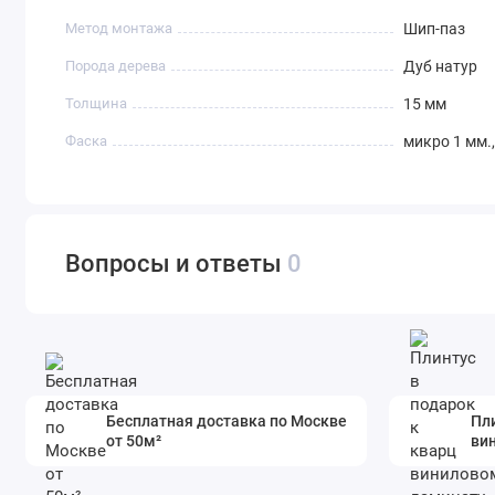
Метод монтажа
Шип-паз
Порода дерева
Дуб натур
Толщина
15 мм
Фаска
микро 1 мм.,
Вопросы и ответы
0
Бесплатная доставка по Москве
Пли
от 50м²
ви