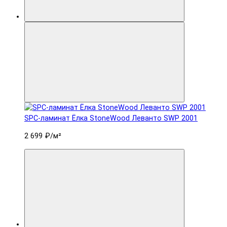
SPC-ламинат Ëлка StoneWood Леванто SWP 2001
2 699 ₽
/м²