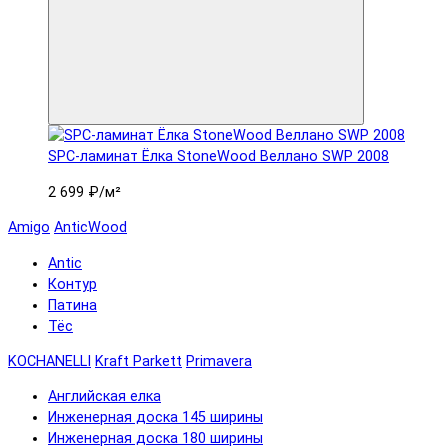
SPC-ламинат Ëлка StoneWood Веллано SWP 2008
2 699 ₽
/м²
Amigo
AnticWood
Antic
Контур
Патина
Тёс
KOCHANELLI
Kraft Parkett
Primavera
Английская елка
Инженерная доска 145 ширины
Инженерная доска 180 ширины