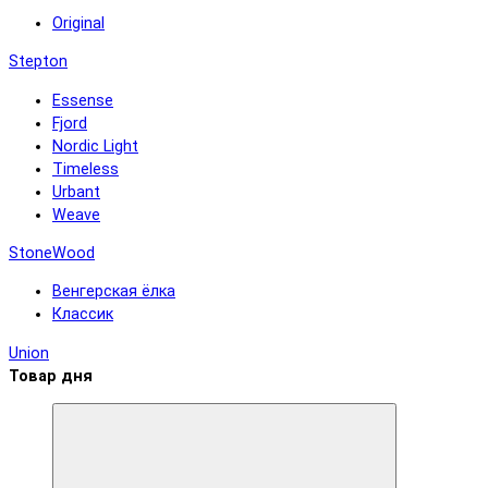
Original
Stepton
Essense
Fjord
Nordic Light
Timeless
Urbant
Weave
StoneWood
Венгерская ёлка
Классик
Union
Товар дня