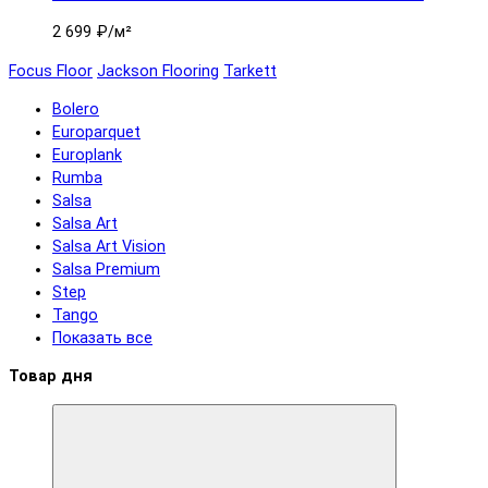
2 699 ₽
/м²
Focus Floor
Jackson Flooring
Tarkett
Bolero
Europarquet
Europlank
Rumba
Salsa
Salsa Art
Salsa Art Vision
Salsa Premium
Step
Tango
Показать все
Товар дня