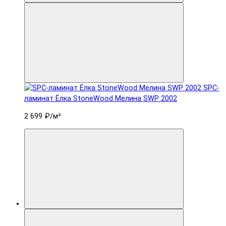
SPC-
ламинат Ëлка StoneWood Мелина SWP 2002
2 699 ₽
/м²