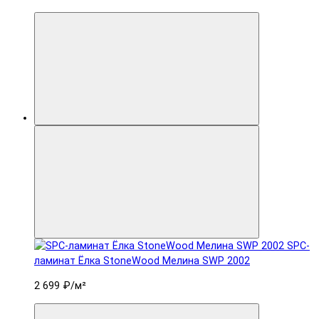
SPC-
ламинат Ëлка StoneWood Мелина SWP 2002
2 699 ₽
/м²