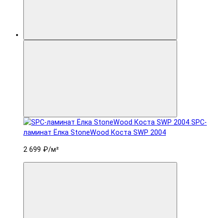
SPC-
ламинат Ëлка StoneWood Коста SWP 2004
2 699 ₽
/м²