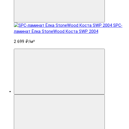
SPC-
ламинат Ëлка StoneWood Коста SWP 2004
2 699 ₽
/м²