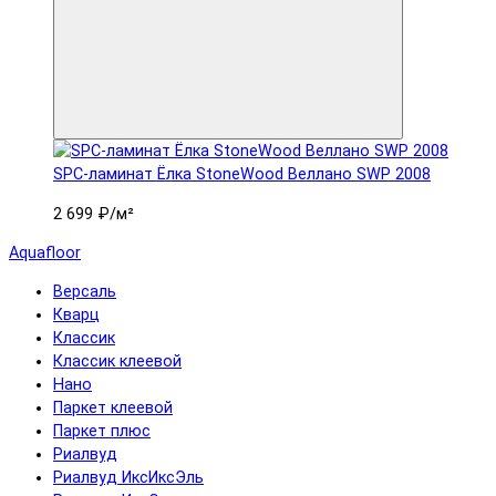
SPC-ламинат Ëлка StoneWood Веллано SWP 2008
2 699 ₽
/м²
Aquafloor
Версаль
Кварц
Классик
Классик клеевой
Нано
Паркет клеевой
Паркет плюс
Риалвуд
Риалвуд ИксИксЭль