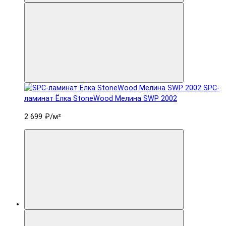
SPC-
ламинат Ëлка StoneWood Мелина SWP 2002
2 699 ₽
/м²