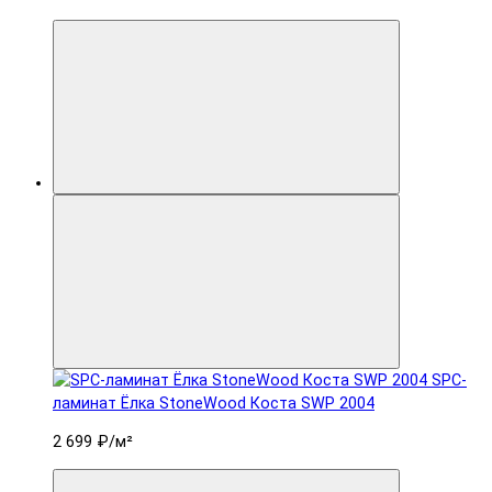
SPC-
ламинат Ëлка StoneWood Коста SWP 2004
2 699 ₽
/м²