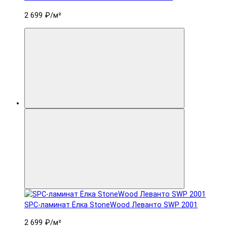
2 699 ₽
/м²
SPC-ламинат Ëлка StoneWood Леванто SWP 2001
2 699 ₽
/м²