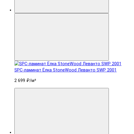
SPC-ламинат Ëлка StoneWood Леванто SWP 2001
2 699 ₽
/м²