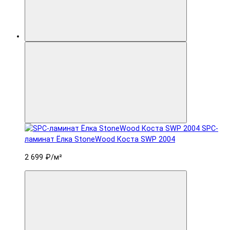
SPC-
ламинат Ëлка StoneWood Коста SWP 2004
2 699 ₽
/м²