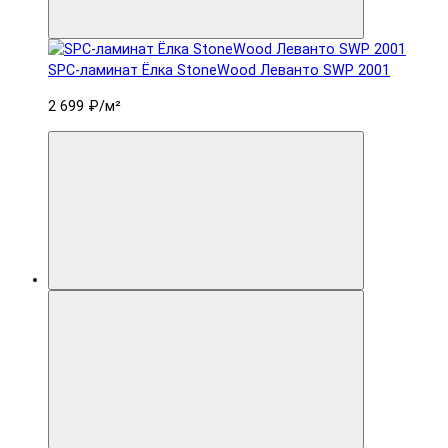
SPC-ламинат Ëлка StoneWood Леванто SWP 2001
2 699 ₽
/м²