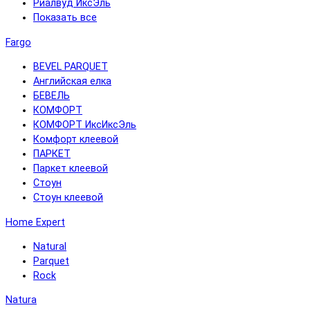
Риалвуд ИксЭль
Показать все
Fargo
BEVEL PARQUET
Английская елка
БЕВЕЛЬ
КОМФОРТ
КОМФОРТ ИксИксЭль
Комфорт клеевой
ПАРКЕТ
Паркет клеевой
Стоун
Стоун клеевой
Home Expert
Natural
Parquet
Rock
Natura