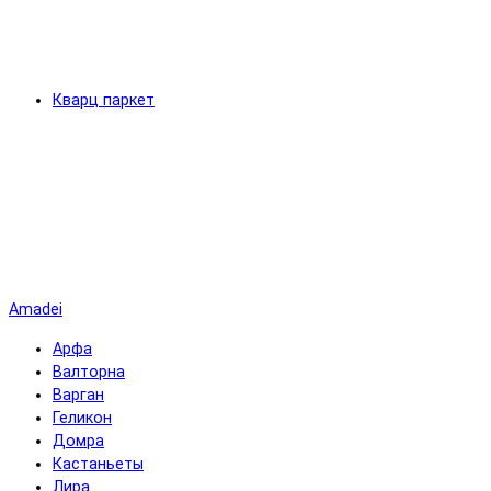
Кварц паркет
Amadei
Арфа
Валторна
Варган
Геликон
Домра
Кастаньеты
Лира