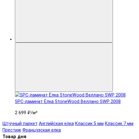
SPC-ламинат Ëлка StoneWood Веллано SWP 2008
2 699 ₽
/м²
Штучный паркет
Английская елка
Классик 5 мм
Классик 7 мм
Престиж
Французская елка
Товар дня