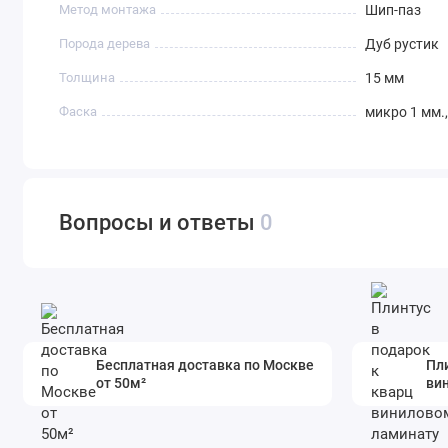
Метод монтажа
Шип-паз
Порода дерева
Дуб рустик
Толщина
15 мм
Фаска
микро 1 мм.,
Вопросы и ответы
0
Бесплатная доставка по Москве
Пли
от 50м²
ви