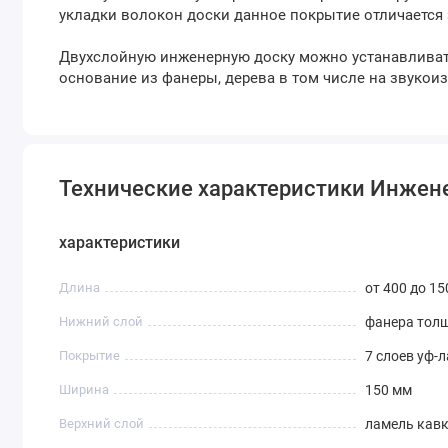
укладки волокон доски данное покрытие отличается
Двухслойную инженерную доску можно устанавливать
основание из фанеры, дерева в том числе на звуко
Технические характеристики Инженерн
характеристики
Длина
от 400 до 1
Нижний слой
фанера тол
Покрытие
7 слоев уф-
Ширина
150 мм
Верхний слой
ламель кавк