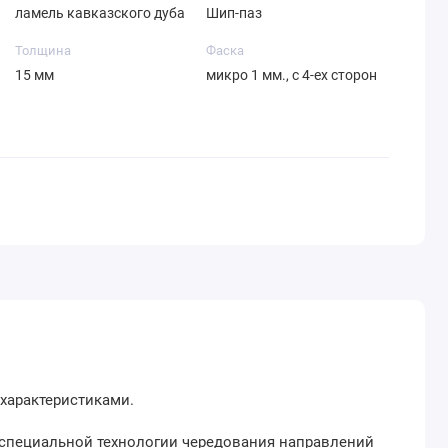
ламель кавказского дуба
Шип-паз
Толщина
Фаска
15 мм
микро 1 мм., с 4-ех сторон
характеристиками.
 специальной технологии чередования направлений