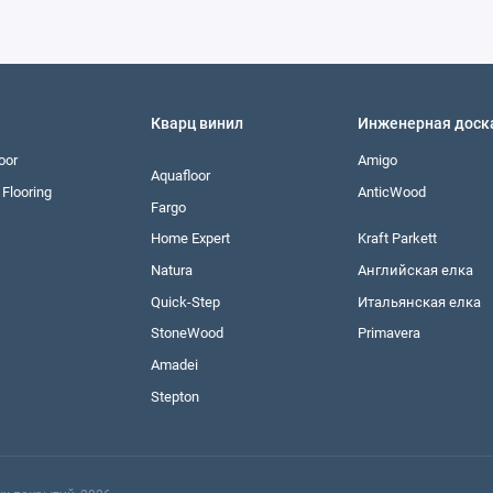
Кварц винил
Инженерная доск
oor
Amigo
Aquafloor
Flooring
AnticWood
Fargo
Home Expert
Kraft Parkett
Natura
Английская елка
Quick-Step
Итальянская елка
StoneWood
Primavera
Amadei
Stepton