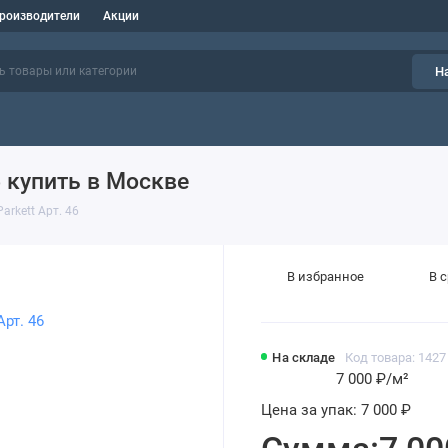
роизводители
Акции
Н
6 купить в Москве
arkett Арт. 46
В избранное
В 
На складе
Код товара: 1427
7 000 ₽
/м²
Цена за упак:
7 000 ₽