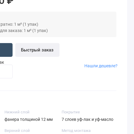
0 ₽
атно: 1 м² (1 упак)
я заказа: 1 м² (1 упак)
Быстрый заказ
пак
Нашли дешевле?
Нижний слой
Покрытие
фанера толщиной 12 мм
7 слоев уф-лак и уф-масло
Верхний слой
Метод монтажа