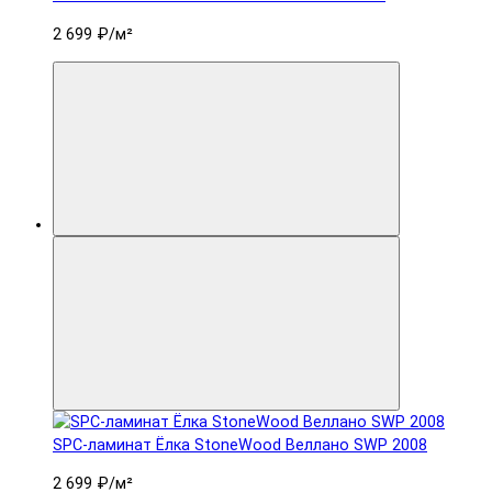
2 699 ₽
/м²
SPC-ламинат Ëлка StoneWood Веллано SWP 2008
2 699 ₽
/м²