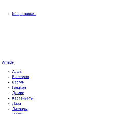
Кварц паркет
Amadei
Арфа
Валторна
Варган
Геликон
Домра
Кастаньеты
Лира
Литавры