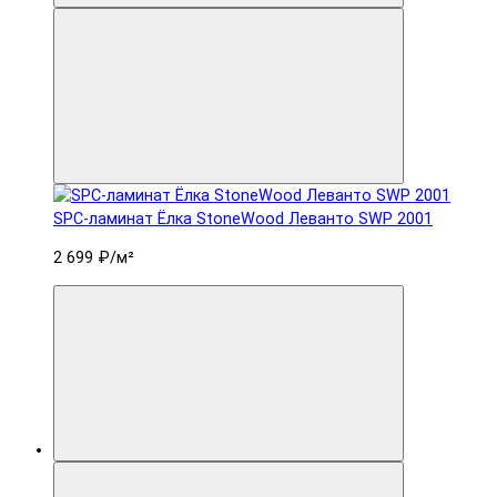
SPC-ламинат Ëлка StoneWood Леванто SWP 2001
2 699 ₽
/м²