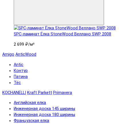
SPC-ламинат Ëлка StoneWood Веллано SWP 2008
2 699 ₽
/м²
Amigo
AnticWood
Antic
Контур
Патина
Тёс
KOCHANELLI
Kraft Parkett
Primavera
Английская елка
Инженерная доска 145 ширины
Инженерная доска 180 ширины
Французская елка