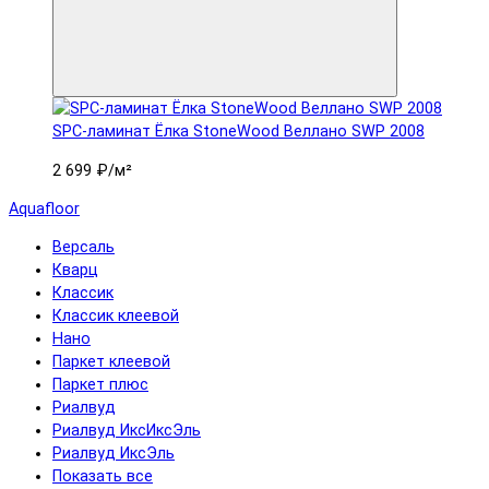
SPC-ламинат Ëлка StoneWood Веллано SWP 2008
2 699 ₽
/м²
Aquafloor
Версаль
Кварц
Классик
Классик клеевой
Нано
Паркет клеевой
Паркет плюс
Риалвуд
Риалвуд ИксИксЭль
Риалвуд ИксЭль
Показать все