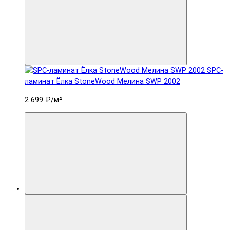
SPC-
ламинат Ëлка StoneWood Мелина SWP 2002
2 699 ₽
/м²