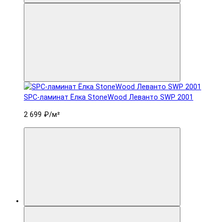
SPC-ламинат Ëлка StoneWood Леванто SWP 2001
2 699 ₽
/м²