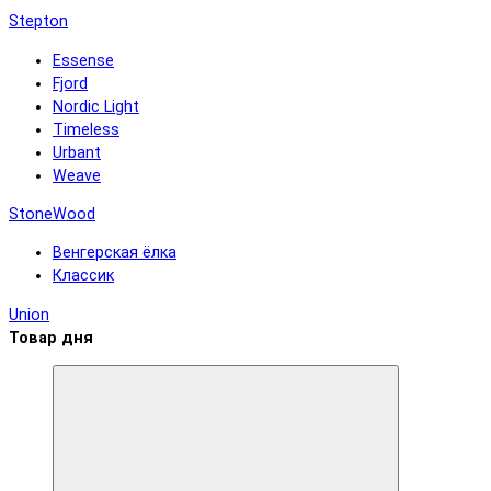
Stepton
Essense
Fjord
Nordic Light
Timeless
Urbant
Weave
StoneWood
Венгерская ёлка
Классик
Union
Товар дня