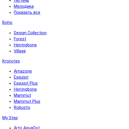
Лютень
Мелодика
Показать все
Boho
Design Collection
Forest
Herringbone
Village
Kronotex
Amazone
Exquisit
Exquisit Plus
Herringbone
Mammut
Mammut Plus
Robusto
My Step
Arto AquaOut