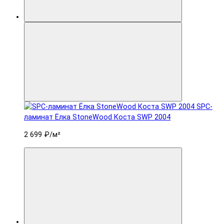
SPC-
ламинат Ëлка StoneWood Коста SWP 2004
2 699 ₽
/м²