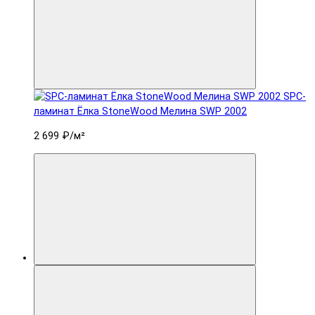
SPC-
ламинат Ëлка StoneWood Мелина SWP 2002
2 699 ₽
/м²