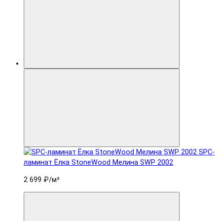
SPC-
ламинат Ëлка StoneWood Мелина SWP 2002
2 699 ₽
/м²