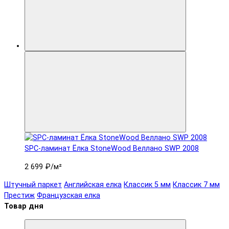
SPC-ламинат Ëлка StoneWood Веллано SWP 2008
2 699 ₽
/м²
Штучный паркет
Английская елка
Классик 5 мм
Классик 7 мм
Престиж
Французская елка
Товар дня