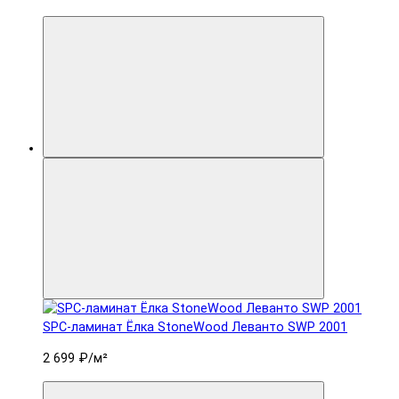
SPC-ламинат Ëлка StoneWood Леванто SWP 2001
2 699 ₽
/м²