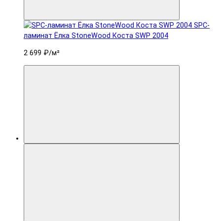
SPC-
ламинат Ëлка StoneWood Коста SWP 2004
2 699 ₽
/м²