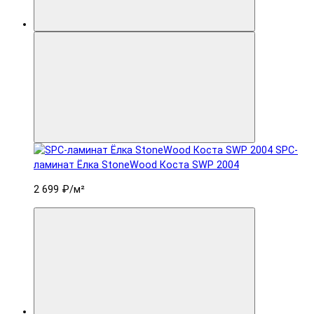
SPC-
ламинат Ëлка StoneWood Коста SWP 2004
2 699 ₽
/м²