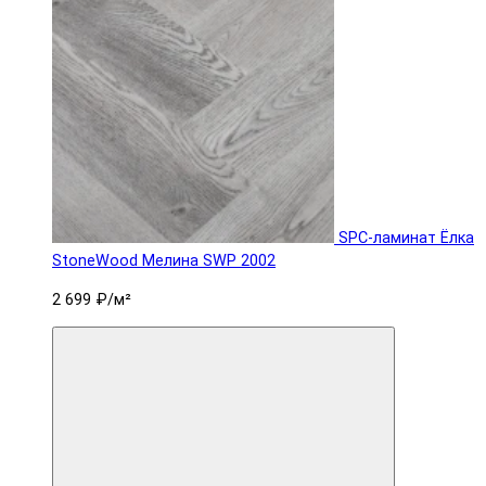
SPC-ламинат Ëлка
StoneWood Мелина SWP 2002
2 699 ₽
/м²