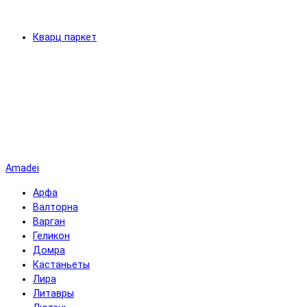
Кварц паркет
Amadei
Арфа
Валторна
Варган
Геликон
Домра
Кастаньеты
Лира
Литавры