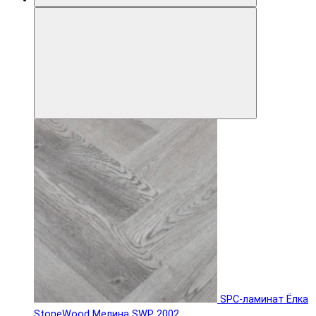
SPC-ламинат Ëлка
StoneWood Мелина SWP 2002