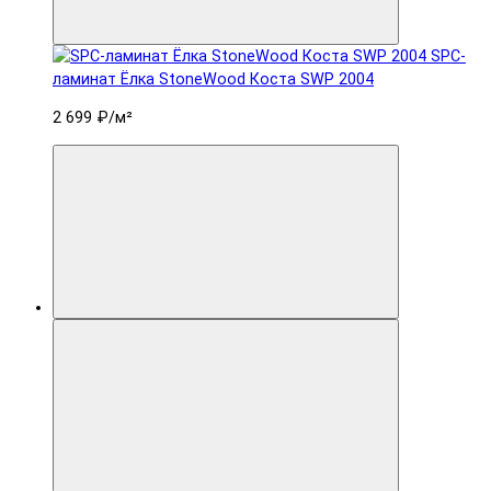
SPC-
ламинат Ëлка StoneWood Коста SWP 2004
2 699 ₽
/м²