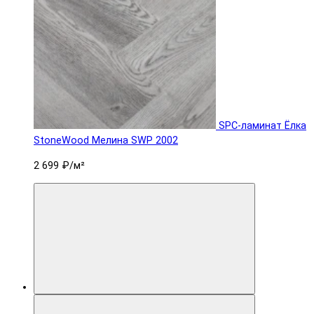
SPC-ламинат Ëлка
StoneWood Мелина SWP 2002
2 699 ₽
/м²