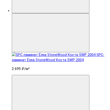
SPC-
ламинат Ëлка StoneWood Коста SWP 2004
2 699 ₽
/м²