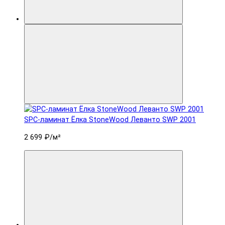
SPC-ламинат Ëлка StoneWood Леванто SWP 2001
2 699 ₽
/м²