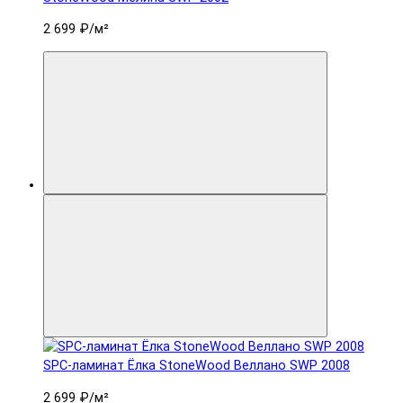
2 699 ₽
/м²
SPC-ламинат Ëлка StoneWood Веллано SWP 2008
2 699 ₽
/м²