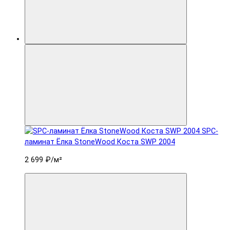
SPC-
ламинат Ëлка StoneWood Коста SWP 2004
2 699 ₽
/м²