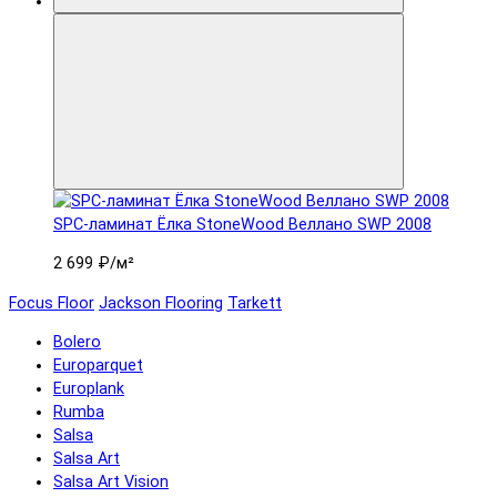
SPC-ламинат Ëлка StoneWood Веллано SWP 2008
2 699 ₽
/м²
Focus Floor
Jackson Flooring
Tarkett
Bolero
Europarquet
Europlank
Rumba
Salsa
Salsa Art
Salsa Art Vision