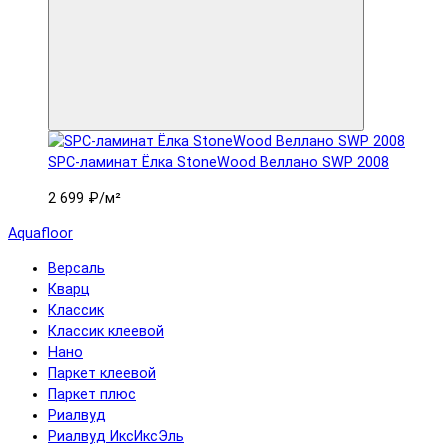
SPC-ламинат Ëлка StoneWood Веллано SWP 2008
2 699 ₽
/м²
Aquafloor
Версаль
Кварц
Классик
Классик клеевой
Нано
Паркет клеевой
Паркет плюс
Риалвуд
Риалвуд ИксИксЭль