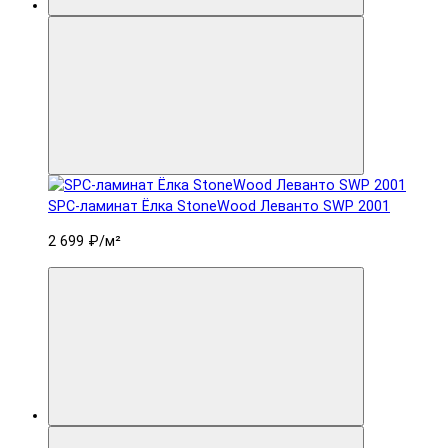
SPC-ламинат Ëлка StoneWood Леванто SWP 2001
2 699 ₽
/м²