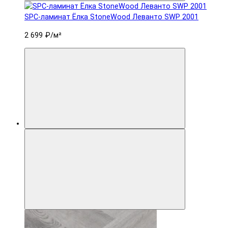
SPC-ламинат Ëлка StoneWood Леванто SWP 2001
2 699 ₽
/м²