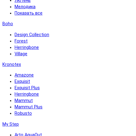
Лютень
Мелодика
Показать все
Boho
Design Collection
Forest
Herringbone
Village
Kronotex
Amazone
Exquisit
Exquisit Plus
Herringbone
Mammut
Mammut Plus
Robusto
My Step
Arto AquaOut