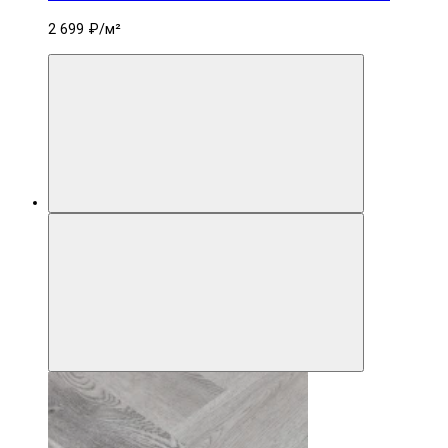
2 699 ₽
/м²