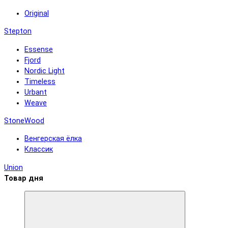
Original
Stepton
Essense
Fjord
Nordic Light
Timeless
Urbant
Weave
StoneWood
Венгерская ёлка
Классик
Union
Товар дня