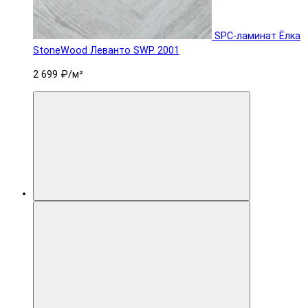
SPC-ламинат Ëлка
StoneWood Леванто SWP 2001
2 699 ₽
/м²