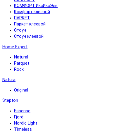
КОМФОРТ ИксИксЭль
Комфорт клеевой
ПАРКЕТ
Паркет клеевой
Стоун
Стоун клеевой
Home Expert
Natural
Parquet
Rock
Natura
Original
Stepton
Essense
Fjord
Nordic Light
Timeless