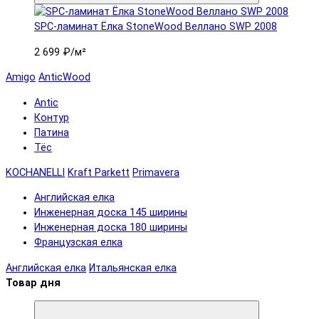
SPC-ламинат Ëлка StoneWood Веллано SWP 2008
2 699 ₽
/м²
Amigo
AnticWood
Antic
Контур
Патина
Тёс
KOCHANELLI
Kraft Parkett
Primavera
Английская елка
Инженерная доска 145 ширины
Инженерная доска 180 ширины
Французская елка
Английская елка
Итальянская елка
Товар дня