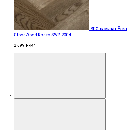
SPC-ламинат Ëлка
StoneWood Коста SWP 2004
2 699 ₽
/м²