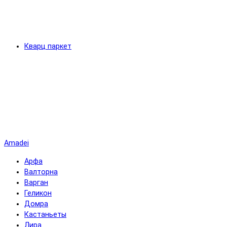
Кварц паркет
Amadei
Арфа
Валторна
Варган
Геликон
Домра
Кастаньеты
Лира