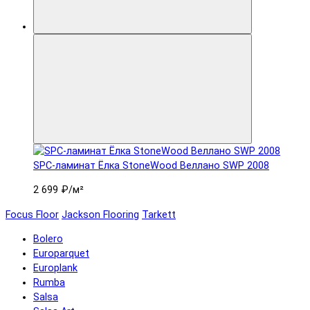
SPC-ламинат Ëлка StoneWood Веллано SWP 2008
2 699 ₽
/м²
Focus Floor
Jackson Flooring
Tarkett
Bolero
Europarquet
Europlank
Rumba
Salsa