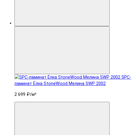
SPC-
ламинат Ëлка StoneWood Мелина SWP 2002
2 699 ₽
/м²