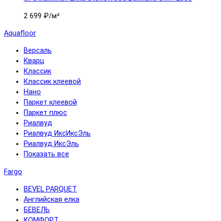
2 699 ₽
/м²
Aquafloor
Версаль
Кварц
Классик
Классик клеевой
Нано
Паркет клеевой
Паркет плюс
Риалвуд
Риалвуд ИксИксЭль
Риалвуд ИксЭль
Показать все
Fargo
BEVEL PARQUET
Английская елка
БЕВЕЛЬ
КОМФОРТ