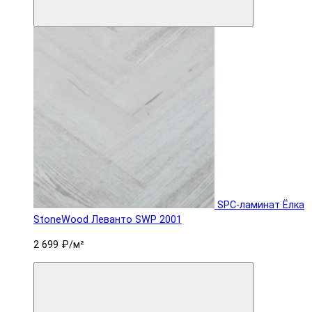
SPC-ламинат Ëлка
StoneWood Леванто SWP 2001
2 699 ₽
/м²