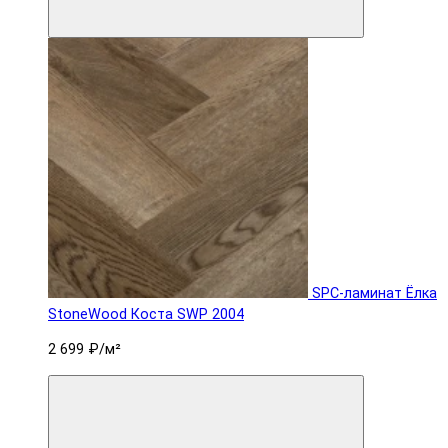
SPC-ламинат Ëлка
StoneWood Коста SWP 2004
2 699 ₽
/м²