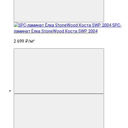
SPC-
ламинат Ëлка StoneWood Коста SWP 2004
2 699 ₽
/м²