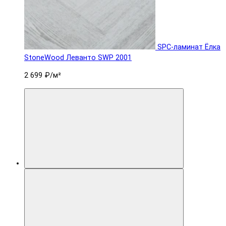
SPC-ламинат Ëлка
StoneWood Леванто SWP 2001
2 699 ₽
/м²