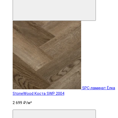
SPC-ламинат Ëлка
StoneWood Коста SWP 2004
2 699 ₽
/м²