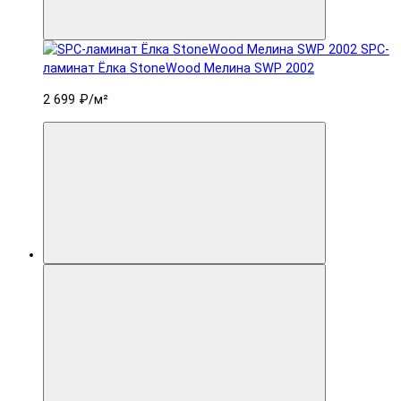
SPC-
ламинат Ëлка StoneWood Мелина SWP 2002
2 699 ₽
/м²