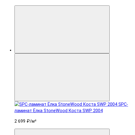
SPC-
ламинат Ëлка StoneWood Коста SWP 2004
2 699 ₽
/м²