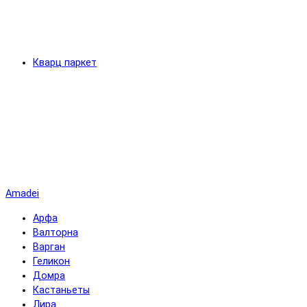
Кварц паркет
Amadei
Арфа
Валторна
Варган
Геликон
Домра
Кастаньеты
Лира