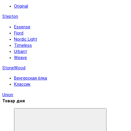
Original
Stepton
Essense
Fjord
Nordic Light
Timeless
Urbant
Weave
StoneWood
Венгерская ёлка
Классик
Union
Товар дня