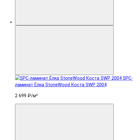
SPC-
ламинат Ëлка StoneWood Коста SWP 2004
2 699 ₽
/м²