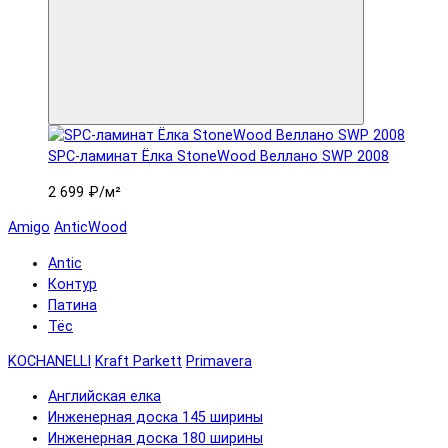
SPC-ламинат Ëлка StoneWood Веллано SWP 2008
2 699 ₽
/м²
Amigo
AnticWood
Antic
Контур
Патина
Тёс
KOCHANELLI
Kraft Parkett
Primavera
Английская елка
Инженерная доска 145 ширины
Инженерная доска 180 ширины