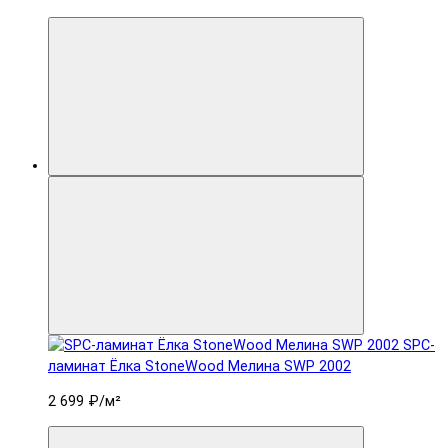
SPC-
ламинат Ëлка StoneWood Мелина SWP 2002
2 699 ₽
/м²