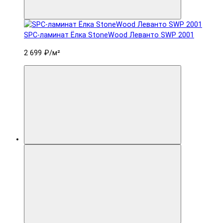
SPC-ламинат Ëлка StoneWood Леванто SWP 2001
2 699 ₽
/м²