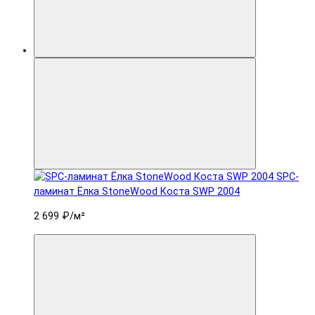
SPC-
ламинат Ëлка StoneWood Коста SWP 2004
2 699 ₽
/м²