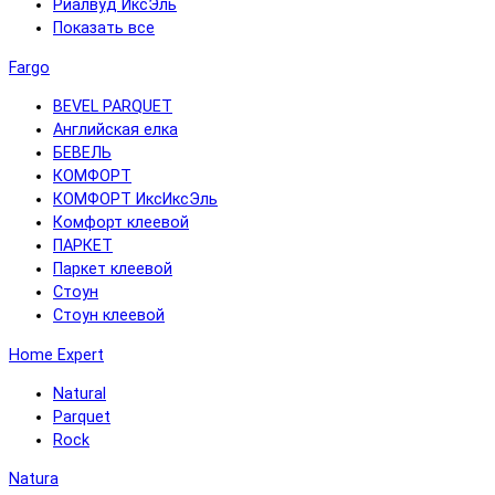
Риалвуд ИксЭль
Показать все
Fargo
BEVEL PARQUET
Английская елка
БЕВЕЛЬ
КОМФОРТ
КОМФОРТ ИксИксЭль
Комфорт клеевой
ПАРКЕТ
Паркет клеевой
Стоун
Стоун клеевой
Home Expert
Natural
Parquet
Rock
Natura