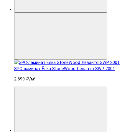
SPC-ламинат Ëлка StoneWood Леванто SWP 2001
2 699 ₽
/м²