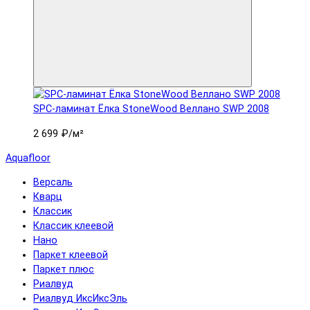
SPC-ламинат Ëлка StoneWood Веллано SWP 2008
2 699 ₽
/м²
Aquafloor
Версаль
Кварц
Классик
Классик клеевой
Нано
Паркет клеевой
Паркет плюс
Риалвуд
Риалвуд ИксИксЭль