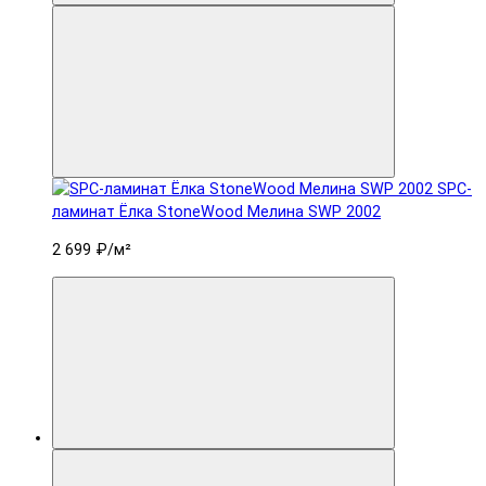
SPC-
ламинат Ëлка StoneWood Мелина SWP 2002
2 699 ₽
/м²