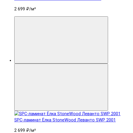
2 699 ₽
/м²
SPC-ламинат Ëлка StoneWood Леванто SWP 2001
2 699 ₽
/м²