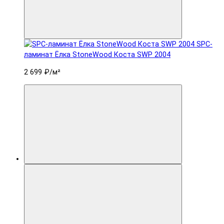
SPC-
ламинат Ëлка StoneWood Коста SWP 2004
2 699 ₽
/м²