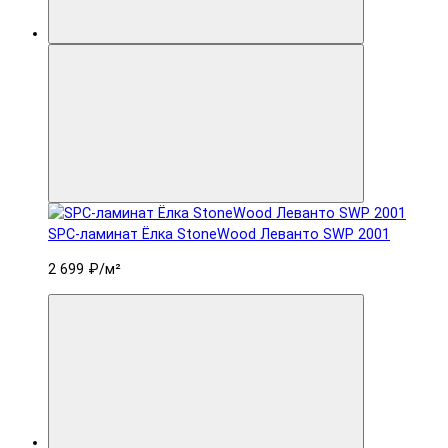
SPC-ламинат Ëлка StoneWood Леванто SWP 2001
2 699 ₽
/м²