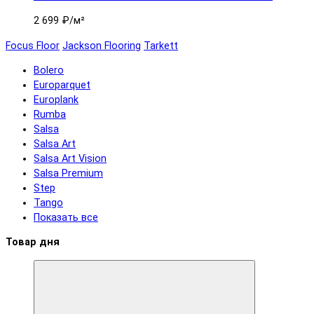
2 699 ₽
/м²
Focus Floor
Jackson Flooring
Tarkett
Bolero
Europarquet
Europlank
Rumba
Salsa
Salsa Art
Salsa Art Vision
Salsa Premium
Step
Tango
Показать все
Товар дня