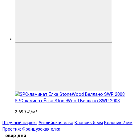
SPC-ламинат Ëлка StoneWood Веллано SWP 2008
2 699 ₽
/м²
Штучный паркет
Английская елка
Классик 5 мм
Классик 7 мм
Престиж
Французская елка
Товар дня