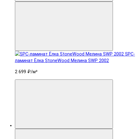
SPC-
ламинат Ëлка StoneWood Мелина SWP 2002
2 699 ₽
/м²