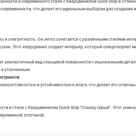
нности и современного стиля с Кварцвинилом Quick-Step в оттенке
и современности, что делает его идеальным выбором для создания
ть и элегантность. Он легко сочетается с различными стилями инт
 кухни. Этот кварцвинил создает интерьер, который олицетворяет
дает реалистичный вид сланцевой поверхности с изысканными дет
 и утонченным.
остранств
зносостойкостью и устойчивостью к влаге, что делает его отличны
сти и стиля с Кварцвинилом Quick-Step "Сланец серый". Этот уни
овременной эстетикой.