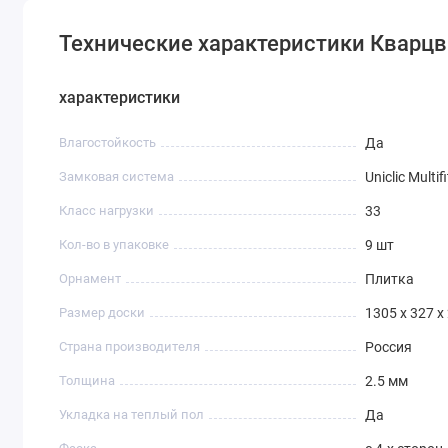
Технические характеристики Кварц
характеристики
Влагостойкость
Да
Замковая система
Uniclic Multifi
Класс нагрузки
33
Кол-во в упаковке
9 шт
Орнамент
Плитка
Размер доски
1305 x 327 x
Страна производителя
Россия
Толщина
2.5 мм
Укладка на теплый пол
Да