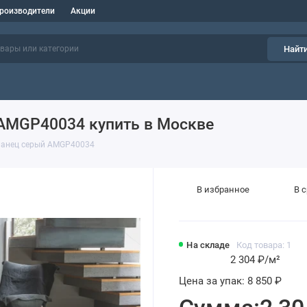
роизводители
Акции
Найт
 AMGP40034 купить в Москве
Сланец серый AMGP40034
В избранное
В 
На складе
Код товара: 1
2 304 ₽
/м²
Цена за упак:
8 850 ₽