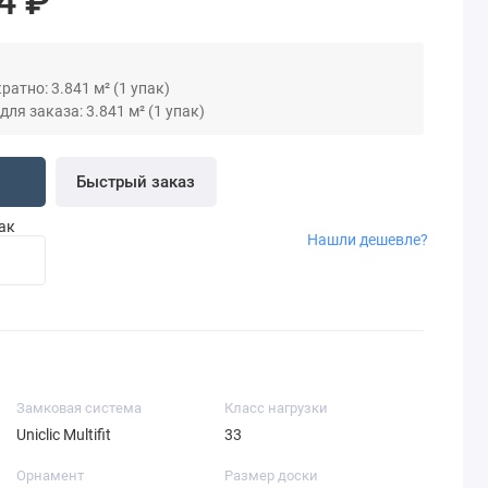
4 ₽
атно: 3.841 м² (1 упак)
я заказа: 3.841 м² (1 упак)
Быстрый заказ
пак
Нашли дешевле?
Замковая система
Класс нагрузки
Uniclic Multifit
33
Орнамент
Размер доски