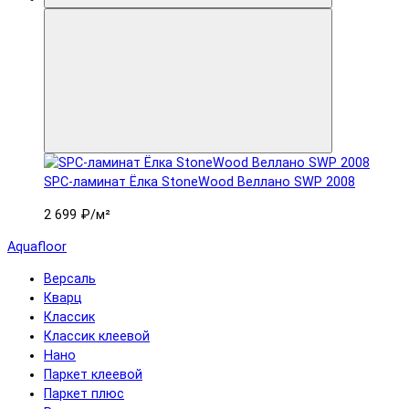
SPC-ламинат Ëлка StoneWood Веллано SWP 2008
2 699 ₽
/м²
Aquafloor
Версаль
Кварц
Классик
Классик клеевой
Нано
Паркет клеевой
Паркет плюс