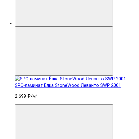
SPC-ламинат Ëлка StoneWood Леванто SWP 2001
2 699 ₽
/м²