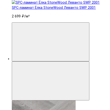
SPC-ламинат Ëлка StoneWood Леванто SWP 2001
2 699 ₽
/м²