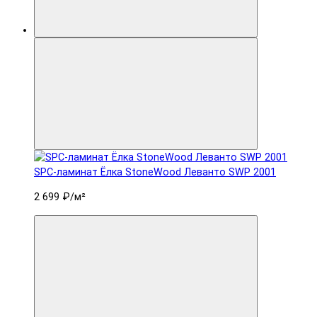
SPC-ламинат Ëлка StoneWood Леванто SWP 2001
2 699 ₽
/м²