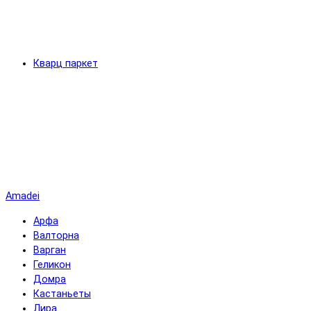
Кварц паркет
Amadei
Арфа
Валторна
Варган
Геликон
Домра
Кастаньеты
Лира