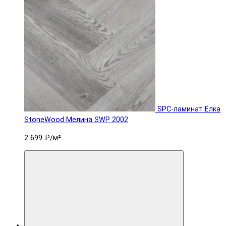
SPC-ламинат Ëлка
StoneWood Мелина SWP 2002
2 699 ₽
/м²