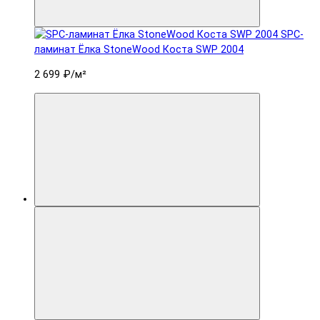
SPC-
ламинат Ëлка StoneWood Коста SWP 2004
2 699 ₽
/м²