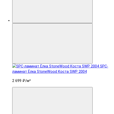
SPC-
ламинат Ëлка StoneWood Коста SWP 2004
2 699 ₽
/м²