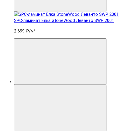
SPC-ламинат Ëлка StoneWood Леванто SWP 2001
2 699 ₽
/м²