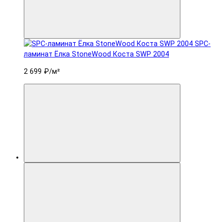
SPC-
ламинат Ëлка StoneWood Коста SWP 2004
2 699 ₽
/м²