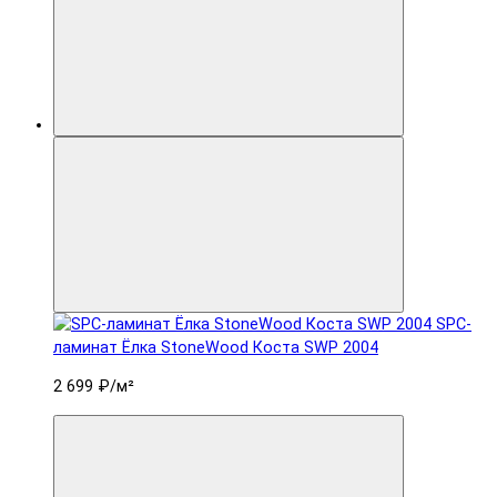
SPC-
ламинат Ëлка StoneWood Коста SWP 2004
2 699 ₽
/м²