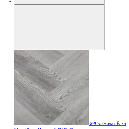
SPC-ламинат Ëлка