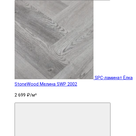
SPC-ламинат Ëлка
StoneWood Мелина SWP 2002
2 699 ₽
/м²