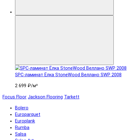
SPC-ламинат Ëлка StoneWood Веллано SWP 2008
2 699 ₽
/м²
Focus Floor
Jackson Flooring
Tarkett
Bolero
Europarquet
Europlank
Rumba
Salsa