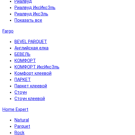
Риалвуд
Риалвуд ИксИксЭль
Риалвуд ИксЭль
Показать все
Fargo
BEVEL PARQUET
Английская елка
БЕВЕЛЬ
КОМФОРТ
КОМФОРТ ИксИксЭль
Комфорт клеевой
ПАРКЕТ
Паркет клеевой
Стоун
Стоун клеевой
Home Expert
Natural
Parquet
Rock