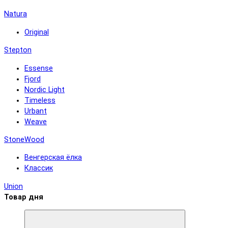
Natura
Original
Stepton
Essense
Fjord
Nordic Light
Timeless
Urbant
Weave
StoneWood
Венгерская ёлка
Классик
Union
Товар дня