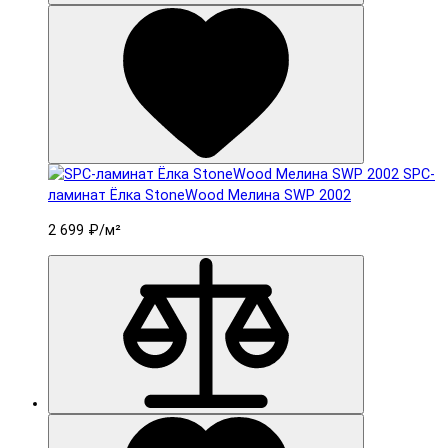
SPC-
ламинат Ëлка StoneWood Мелина SWP 2002
2 699 ₽
/м²