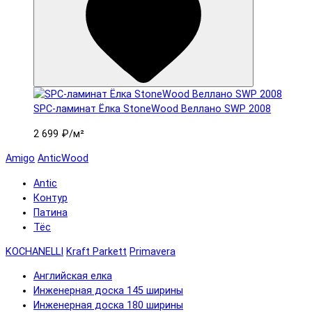
SPC-ламинат Ëлка StoneWood Веллано SWP 2008
2 699 ₽
/м²
Amigo
AnticWood
Antic
Контур
Патина
Тёс
KOCHANELLI
Kraft Parkett
Primavera
Английская елка
Инженерная доска 145 ширины
Инженерная доска 180 ширины