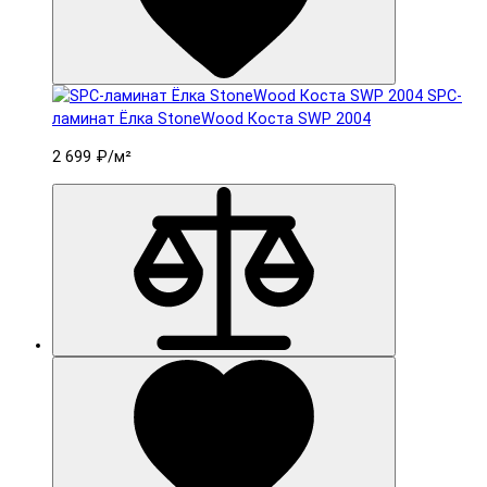
SPC-
ламинат Ëлка StoneWood Коста SWP 2004
2 699 ₽
/м²