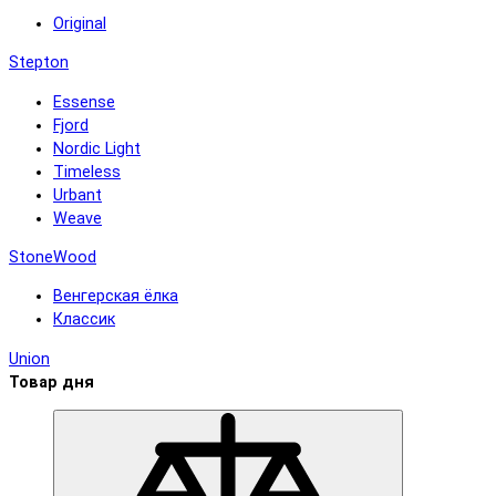
Original
Stepton
Essense
Fjord
Nordic Light
Timeless
Urbant
Weave
StoneWood
Венгерская ёлка
Классик
Union
Товар дня