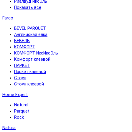
Риалвуд ИксЭль
Показать все
Fargo
BEVEL PARQUET
Английская елка
БЕВЕЛЬ
КОМФОРТ
КОМФОРТ ИксИксЭль
Комфорт клеевой
ПАРКЕТ
Паркет клеевой
Стоун
Стоун клеевой
Home Expert
Natural
Parquet
Rock
Natura