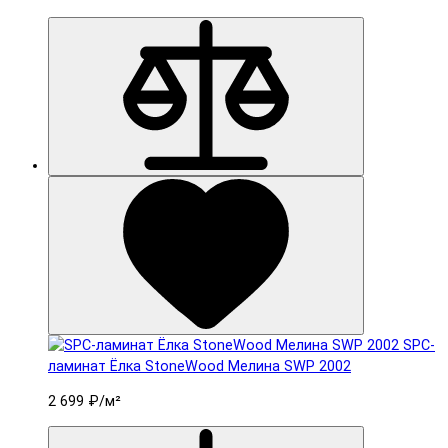
SPC-
ламинат Ëлка StoneWood Мелина SWP 2002
2 699 ₽
/м²