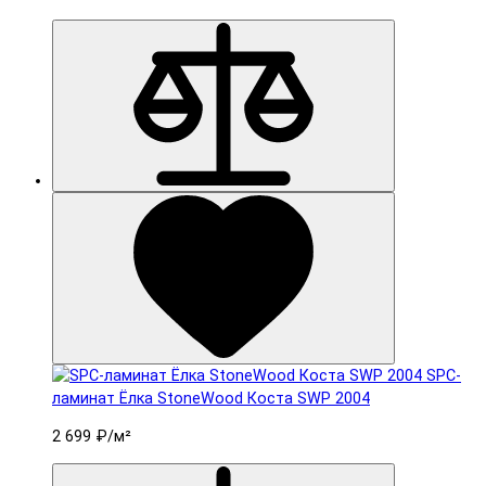
SPC-
ламинат Ëлка StoneWood Коста SWP 2004
2 699 ₽
/м²