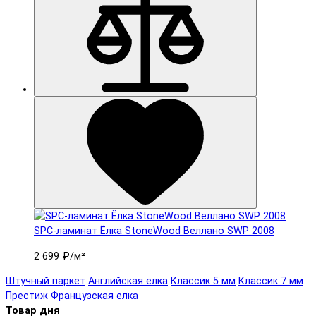
SPC-ламинат Ëлка StoneWood Веллано SWP 2008
2 699 ₽
/м²
Штучный паркет
Английская елка
Классик 5 мм
Классик 7 мм
Престиж
Французская елка
Товар дня