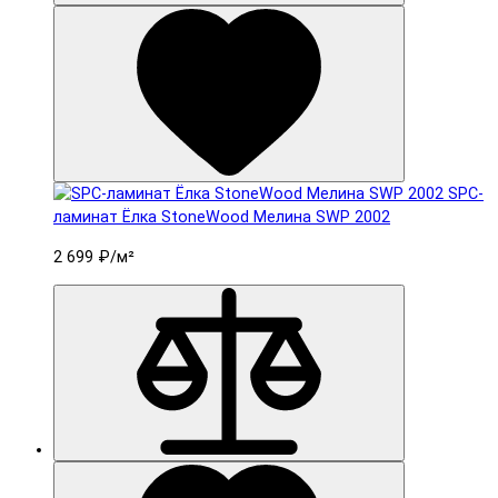
SPC-
ламинат Ëлка StoneWood Мелина SWP 2002
2 699 ₽
/м²