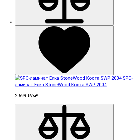
SPC-
ламинат Ëлка StoneWood Коста SWP 2004
2 699 ₽
/м²