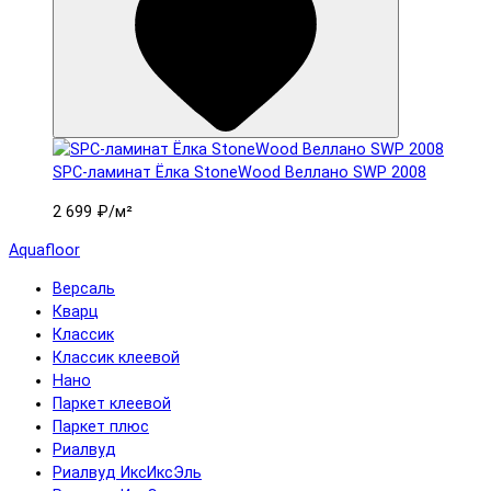
SPC-ламинат Ëлка StoneWood Веллано SWP 2008
2 699 ₽
/м²
Aquafloor
Версаль
Кварц
Классик
Классик клеевой
Нано
Паркет клеевой
Паркет плюс
Риалвуд
Риалвуд ИксИксЭль