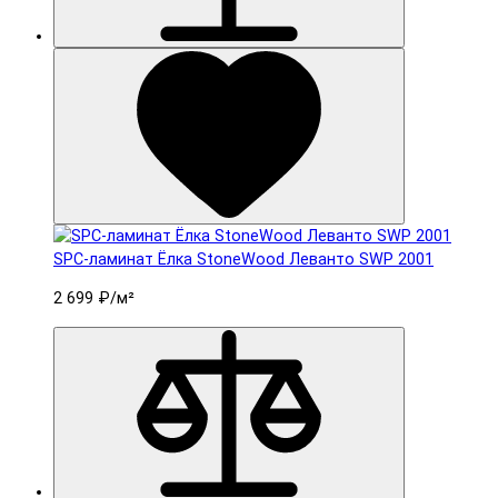
SPC-ламинат Ëлка StoneWood Леванто SWP 2001
2 699 ₽
/м²