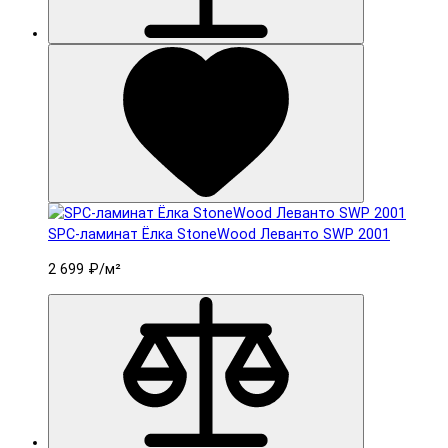
SPC-ламинат Ëлка StoneWood Леванто SWP 2001
2 699 ₽
/м²