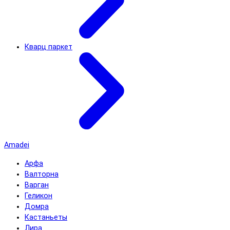
Кварц паркет
Amadei
Арфа
Валторна
Варган
Геликон
Домра
Кастаньеты
Лира