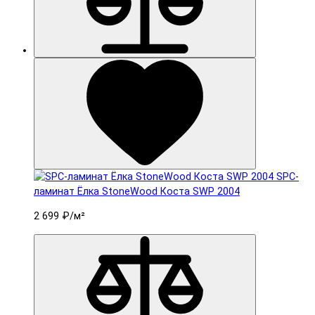
SPC-
ламинат Ëлка StoneWood Коста SWP 2004
2 699 ₽
/м²