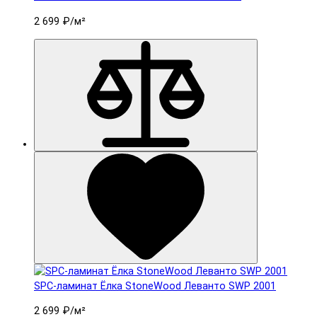
2 699 ₽
/м²
SPC-ламинат Ëлка StoneWood Леванто SWP 2001
2 699 ₽
/м²