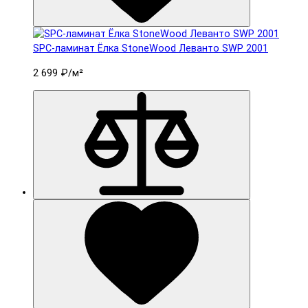
SPC-ламинат Ëлка StoneWood Леванто SWP 2001
2 699 ₽
/м²