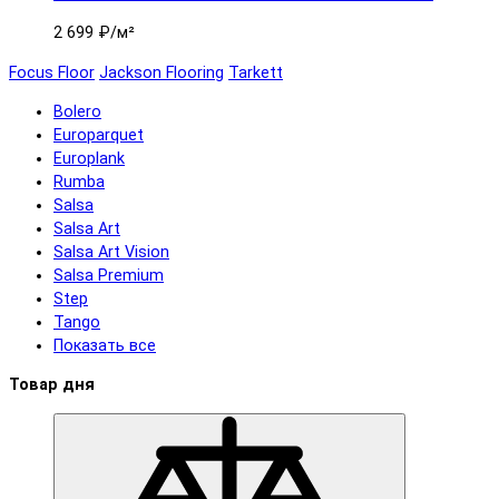
2 699 ₽
/м²
Focus Floor
Jackson Flooring
Tarkett
Bolero
Europarquet
Europlank
Rumba
Salsa
Salsa Art
Salsa Art Vision
Salsa Premium
Step
Tango
Показать все
Товар дня