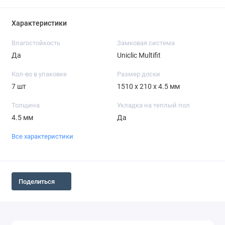
Характеристики
Влагостойкость
Замковая система
Да
Uniclic Multifit
Кол-во в упаковке
Размер доски
7 шт
1510 x 210 x 4.5 мм
Толщина
Укладка на теплый пол
4.5 мм
Да
Все характеристики
Поделиться