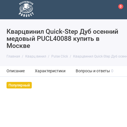
0
Кварцвинил Quick-Step Дуб осенний
медовый PUCL40088 купить в
Москве
Главная
Кварц винил
Pulse Click
Кварцвинил Quick-Step Дуб осе
Описание
Характеристики
Вопросы и ответы
0
Популярный