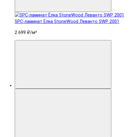
SPC-ламинат Ëлка StoneWood Леванто SWP 2001
2 699 ₽
/м²