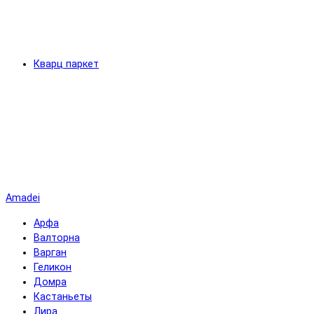
Кварц паркет
Amadei
Арфа
Валторна
Варган
Геликон
Домра
Кастаньеты
Лира