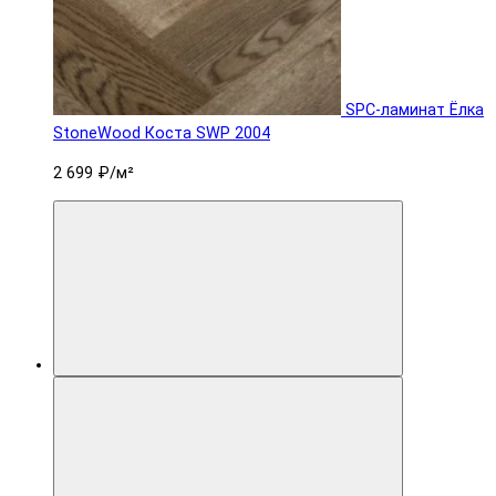
SPC-ламинат Ëлка
StoneWood Коста SWP 2004
2 699 ₽
/м²