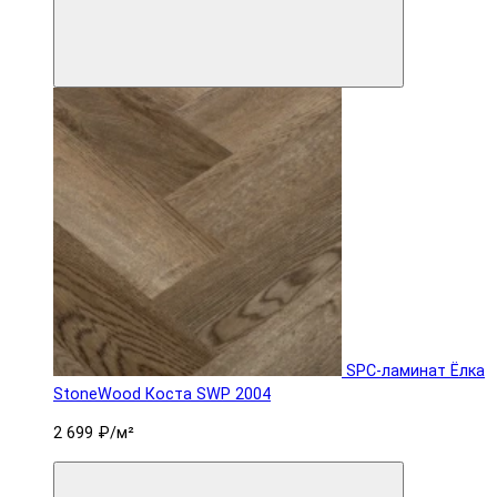
SPC-ламинат Ëлка
StoneWood Коста SWP 2004
2 699 ₽
/м²