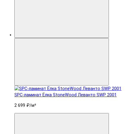
SPC-ламинат Ëлка StoneWood Леванто SWP 2001
2 699 ₽
/м²