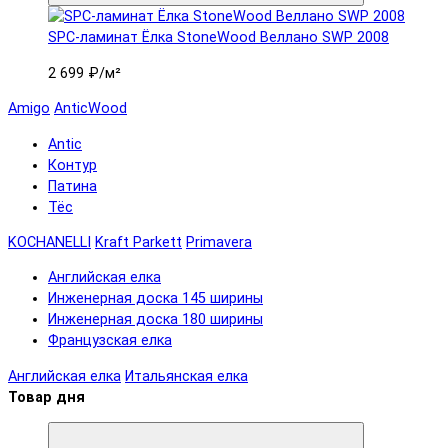
SPC-ламинат Ëлка StoneWood Веллано SWP 2008
2 699 ₽
/м²
Amigo
AnticWood
Antic
Контур
Патина
Тёс
KOCHANELLI
Kraft Parkett
Primavera
Английская елка
Инженерная доска 145 ширины
Инженерная доска 180 ширины
Французская елка
Английская елка
Итальянская елка
Товар дня