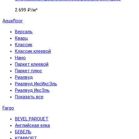
2 699 ₽
/м²
Aquafloor
Версаль
Кварц
Классик
Классик клеевой
Нано
Паркет клеевой
Паркет плюс
Риалвуд
Риалвуд ИксИксЭль
Риалвуд ИксЭль
Показать все
Fargo
BEVEL PARQUET
Английская елка
БЕВЕЛЬ
КОМФОРТ