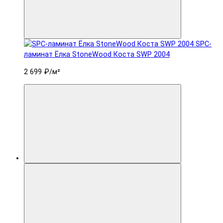
SPC-
ламинат Ëлка StoneWood Коста SWP 2004
2 699 ₽
/м²