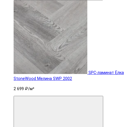
SPC-ламинат Ëлка
StoneWood Мелина SWP 2002
2 699 ₽
/м²