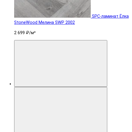
SPC-ламинат Ëлка
StoneWood Мелина SWP 2002
2 699 ₽
/м²