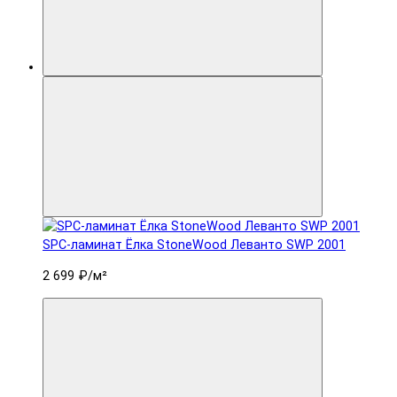
SPC-ламинат Ëлка StoneWood Леванто SWP 2001
2 699 ₽
/м²