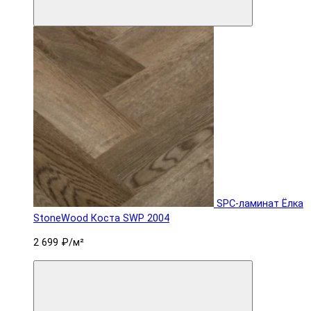
SPC-ламинат Ëлка
StoneWood Коста SWP 2004
2 699 ₽
/м²