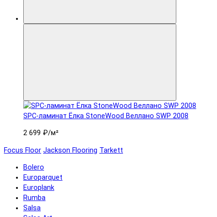
SPC-ламинат Ëлка StoneWood Веллано SWP 2008
2 699 ₽
/м²
Focus Floor
Jackson Flooring
Tarkett
Bolero
Europarquet
Europlank
Rumba
Salsa