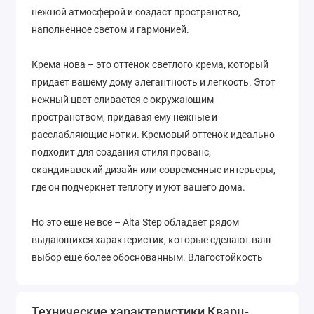
нежной атмосферой и создаст пространство,
наполненное светом и гармонией.
Крема нова – это оттенок светлого крема, который
придает вашему дому элегантность и легкость. Этот
нежный цвет сливается с окружающим
пространством, придавая ему нежные и
расслабляющие нотки. Кремовый оттенок идеально
подходит для создания стиля прованс,
скандинавский дизайн или современные интерьеры,
где он подчеркнет теплоту и уют вашего дома.
Но это еще не все – Alta Step обладает рядом
выдающихся характеристик, которые сделают ваш
выбор еще более обоснованным. Влагостойкость
этого кварц-винила позволяет укладывать его в
влажных помещениях без опасений о его
долговечности и прочности, что делает его
Технические характеристики Кварц-