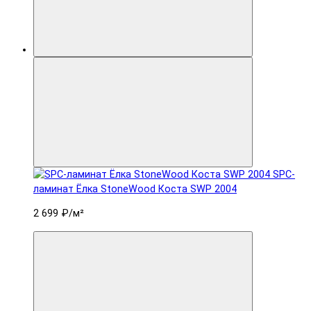
SPC-
ламинат Ëлка StoneWood Коста SWP 2004
2 699 ₽
/м²