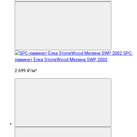
SPC-
ламинат Ëлка StoneWood Мелина SWP 2002
2 699 ₽
/м²