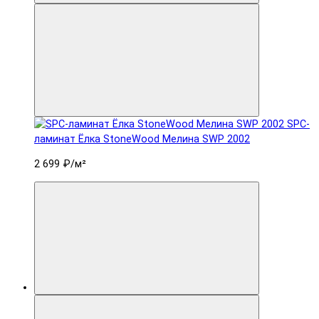
SPC-
ламинат Ëлка StoneWood Мелина SWP 2002
2 699 ₽
/м²