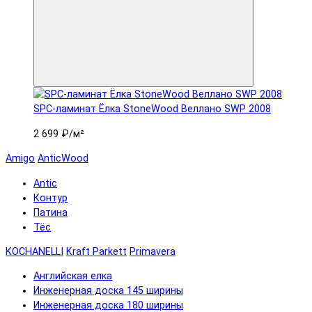
SPC-ламинат Ëлка StoneWood Веллано SWP 2008
2 699 ₽
/м²
Amigo
AnticWood
Antic
Контур
Патина
Тёс
KOCHANELLI
Kraft Parkett
Primavera
Английская елка
Инженерная доска 145 ширины
Инженерная доска 180 ширины