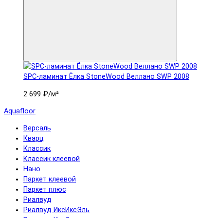
SPC-ламинат Ëлка StoneWood Веллано SWP 2008
2 699 ₽
/м²
Aquafloor
Версаль
Кварц
Классик
Классик клеевой
Нано
Паркет клеевой
Паркет плюс
Риалвуд
Риалвуд ИксИксЭль