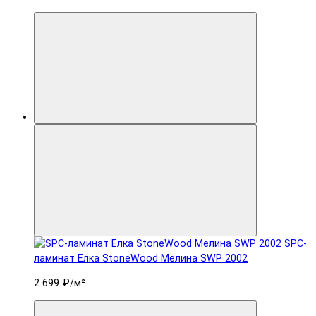
SPC-
ламинат Ëлка StoneWood Мелина SWP 2002
2 699 ₽
/м²