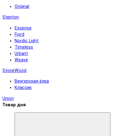
Original
Stepton
Essense
Fjord
Nordic Light
Timeless
Urbant
Weave
StoneWood
Венгерская ёлка
Классик
Union
Товар дня