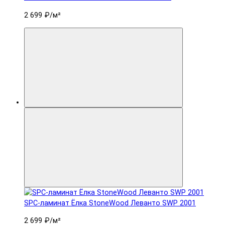
2 699 ₽
/м²
SPC-ламинат Ëлка StoneWood Леванто SWP 2001
2 699 ₽
/м²