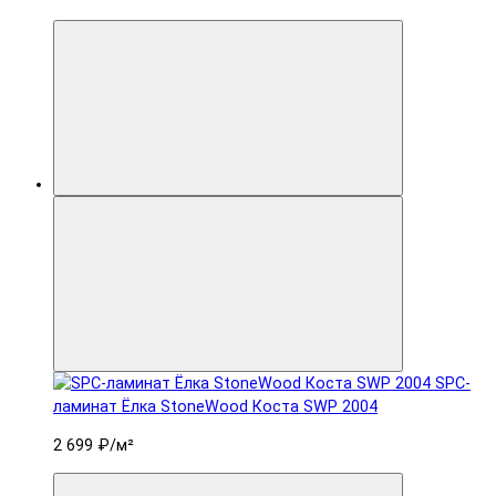
SPC-
ламинат Ëлка StoneWood Коста SWP 2004
2 699 ₽
/м²