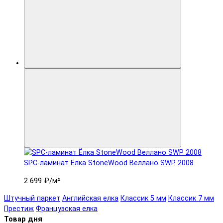
SPC-ламинат Ëлка StoneWood Веллано SWP 2008
2 699 ₽
/м²
Штучный паркет
Английская елка
Классик 5 мм
Классик 7 мм
Престиж
Французская елка
Товар дня