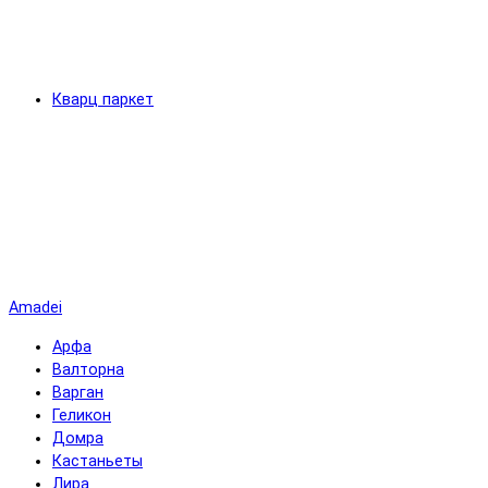
Кварц паркет
Amadei
Арфа
Валторна
Варган
Геликон
Домра
Кастаньеты
Лира