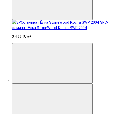
SPC-
ламинат Ëлка StoneWood Коста SWP 2004
2 699 ₽
/м²