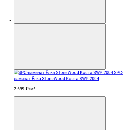
SPC-
ламинат Ëлка StoneWood Коста SWP 2004
2 699 ₽
/м²