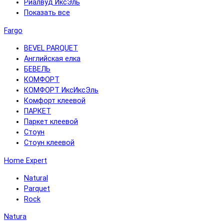
Риалвуд ИксЭль
Показать все
Fargo
BEVEL PARQUET
Английская елка
БЕВЕЛЬ
КОМФОРТ
КОМФОРТ ИксИксЭль
Комфорт клеевой
ПАРКЕТ
Паркет клеевой
Стоун
Стоун клеевой
Home Expert
Natural
Parquet
Rock
Natura