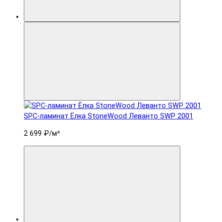
SPC-ламинат Ëлка StoneWood Леванто SWP 2001
2 699 ₽
/м²