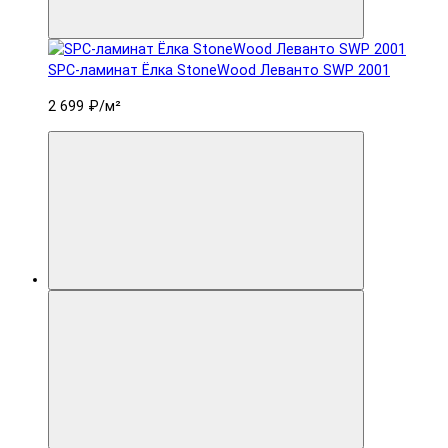
SPC-ламинат Ëлка StoneWood Леванто SWP 2001
2 699 ₽
/м²