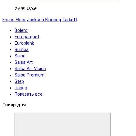
2 699 ₽
/м²
Focus Floor
Jackson Flooring
Tarkett
Bolero
Europarquet
Europlank
Rumba
Salsa
Salsa Art
Salsa Art Vision
Salsa Premium
Step
Tango
Показать все
Товар дня