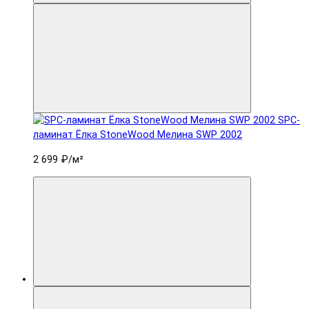
SPC-
ламинат Ëлка StoneWood Мелина SWP 2002
2 699 ₽
/м²