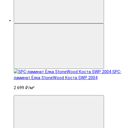
SPC-
ламинат Ëлка StoneWood Коста SWP 2004
2 699 ₽
/м²