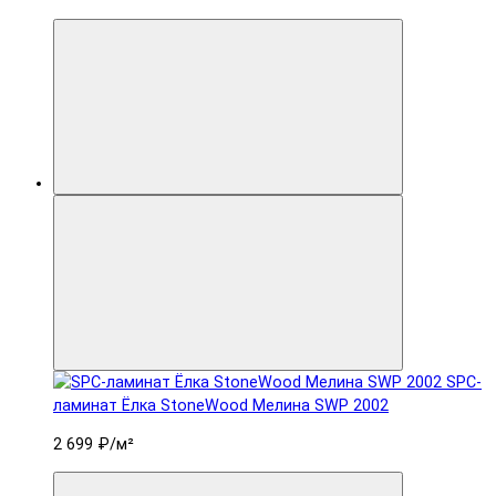
SPC-
ламинат Ëлка StoneWood Мелина SWP 2002
2 699 ₽
/м²