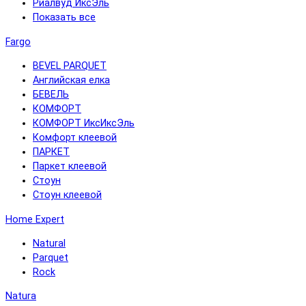
Риалвуд ИксЭль
Показать все
Fargo
BEVEL PARQUET
Английская елка
БЕВЕЛЬ
КОМФОРТ
КОМФОРТ ИксИксЭль
Комфорт клеевой
ПАРКЕТ
Паркет клеевой
Стоун
Стоун клеевой
Home Expert
Natural
Parquet
Rock
Natura