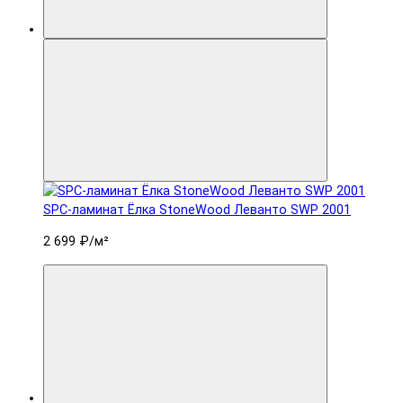
SPC-ламинат Ëлка StoneWood Леванто SWP 2001
2 699 ₽
/м²