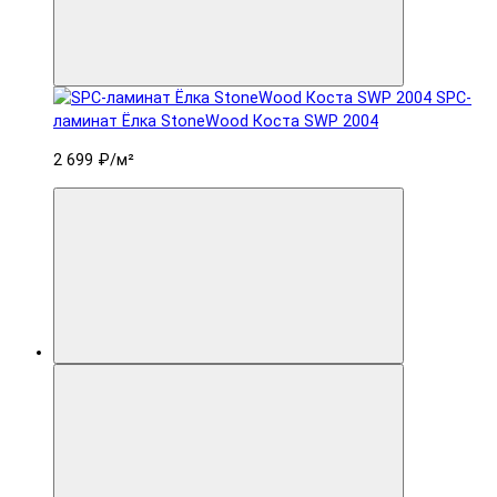
SPC-
ламинат Ëлка StoneWood Коста SWP 2004
2 699 ₽
/м²