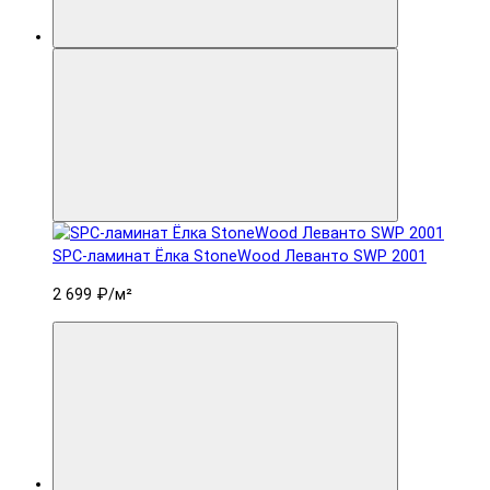
SPC-ламинат Ëлка StoneWood Леванто SWP 2001
2 699 ₽
/м²