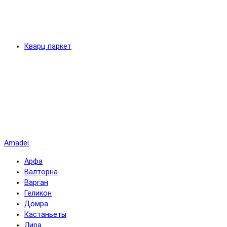
Кварц паркет
Amadei
Арфа
Валторна
Варган
Геликон
Домра
Кастаньеты
Лира