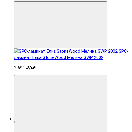
SPC-
ламинат Ëлка StoneWood Мелина SWP 2002
2 699 ₽
/м²