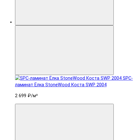
SPC-
ламинат Ëлка StoneWood Коста SWP 2004
2 699 ₽
/м²