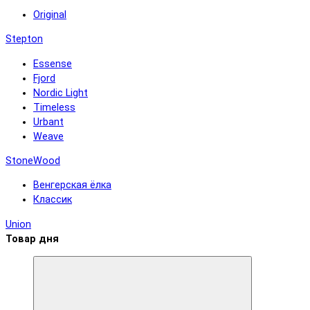
Original
Stepton
Essense
Fjord
Nordic Light
Timeless
Urbant
Weave
StoneWood
Венгерская ёлка
Классик
Union
Товар дня