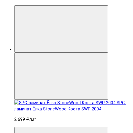
SPC-
ламинат Ëлка StoneWood Коста SWP 2004
2 699 ₽
/м²