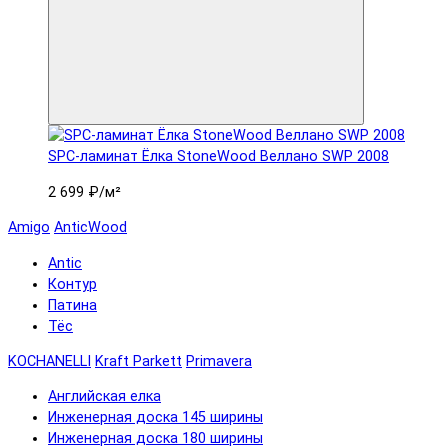
SPC-ламинат Ëлка StoneWood Веллано SWP 2008
2 699 ₽
/м²
Amigo
AnticWood
Antic
Контур
Патина
Тёс
KOCHANELLI
Kraft Parkett
Primavera
Английская елка
Инженерная доска 145 ширины
Инженерная доска 180 ширины