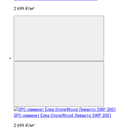
2 699 ₽
/м²
SPC-ламинат Ëлка StoneWood Леванто SWP 2001
2 699 ₽
/м²