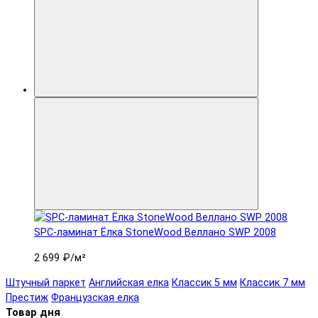
SPC-ламинат Ëлка StoneWood Веллано SWP 2008
2 699 ₽
/м²
Штучный паркет
Английская елка
Классик 5 мм
Классик 7 мм
Престиж
Французская елка
Товар дня