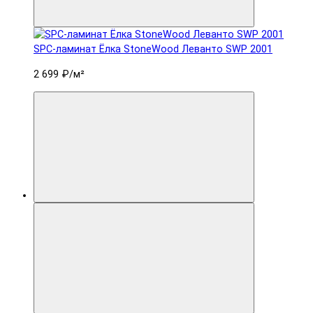
SPC-ламинат Ëлка StoneWood Леванто SWP 2001
2 699 ₽
/м²