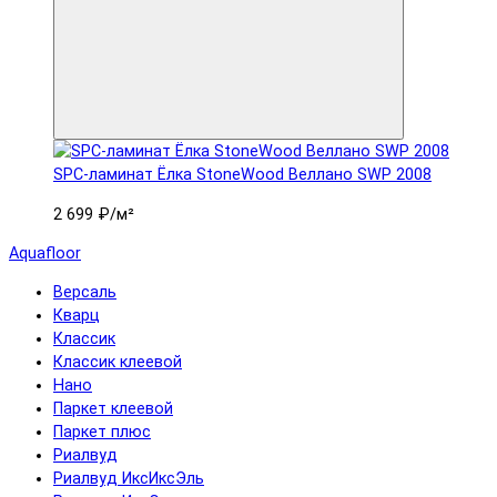
SPC-ламинат Ëлка StoneWood Веллано SWP 2008
2 699 ₽
/м²
Aquafloor
Версаль
Кварц
Классик
Классик клеевой
Нано
Паркет клеевой
Паркет плюс
Риалвуд
Риалвуд ИксИксЭль