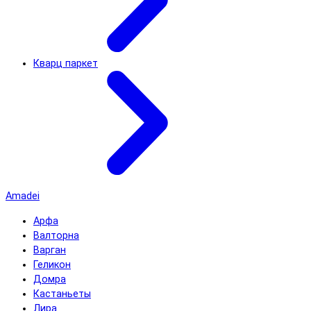
Кварц паркет
Amadei
Арфа
Валторна
Варган
Геликон
Домра
Кастаньеты
Лира