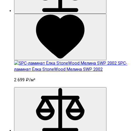
SPC-
ламинат Ëлка StoneWood Мелина SWP 2002
2 699 ₽
/м²