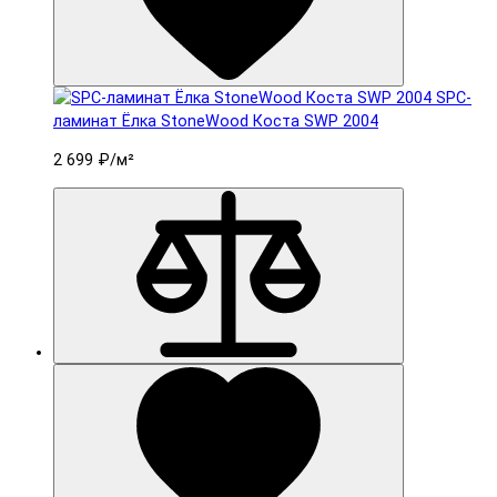
SPC-
ламинат Ëлка StoneWood Коста SWP 2004
2 699 ₽
/м²