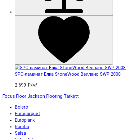
SPC-ламинат Ëлка StoneWood Веллано SWP 2008
2 699 ₽
/м²
Focus Floor
Jackson Flooring
Tarkett
Bolero
Europarquet
Europlank
Rumba
Salsa