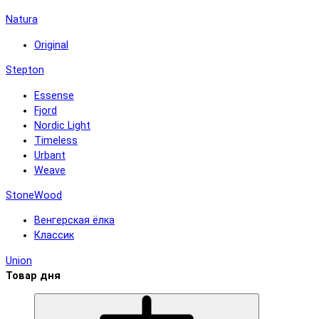
Natura
Original
Stepton
Essense
Fjord
Nordic Light
Timeless
Urbant
Weave
StoneWood
Венгерская ёлка
Классик
Union
Товар дня