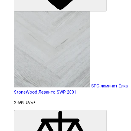
SPC-ламинат Ëлка
StoneWood Леванто SWP 2001
2 699 ₽
/м²