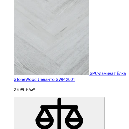
SPC-ламинат Ëлка
StoneWood Леванто SWP 2001
2 699 ₽
/м²