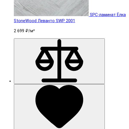
SPC-ламинат Ëлка
StoneWood Леванто SWP 2001
2 699 ₽
/м²