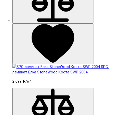
SPC-
ламинат Ëлка StoneWood Коста SWP 2004
2 699 ₽
/м²