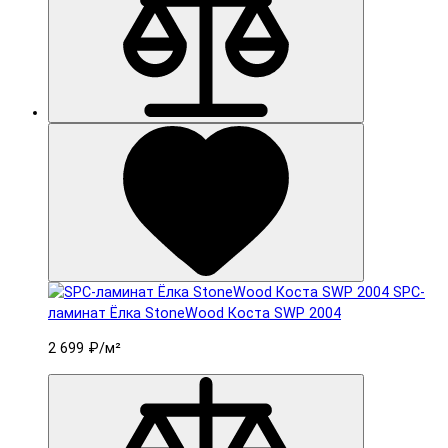
SPC-
ламинат Ëлка StoneWood Коста SWP 2004
2 699 ₽
/м²