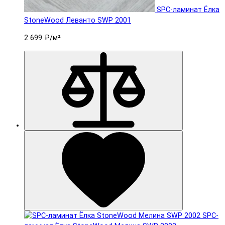
SPC-ламинат Ëлка
StoneWood Леванто SWP 2001
2 699 ₽
/м²
SPC-