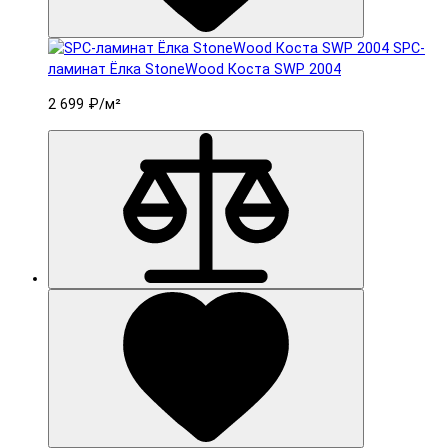
SPC-
ламинат Ëлка StoneWood Коста SWP 2004
2 699 ₽
/м²