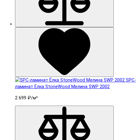
SPC-
ламинат Ëлка StoneWood Мелина SWP 2002
2 699 ₽
/м²