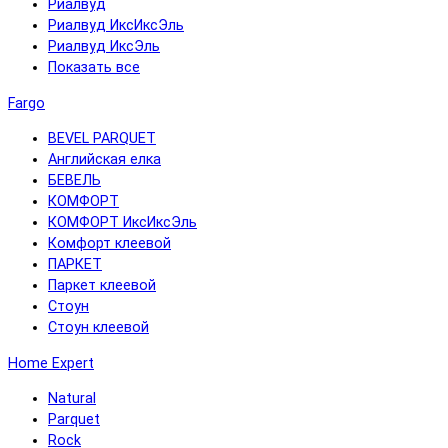
Риалвуд
Риалвуд ИксИксЭль
Риалвуд ИксЭль
Показать все
Fargo
BEVEL PARQUET
Английская елка
БЕВЕЛЬ
КОМФОРТ
КОМФОРТ ИксИксЭль
Комфорт клеевой
ПАРКЕТ
Паркет клеевой
Стоун
Стоун клеевой
Home Expert
Natural
Parquet
Rock