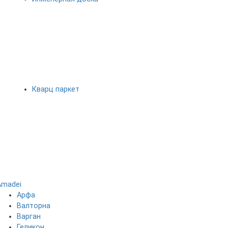
Кварц паркет
Amadei
Арфа
Валторна
Варган
Геликон