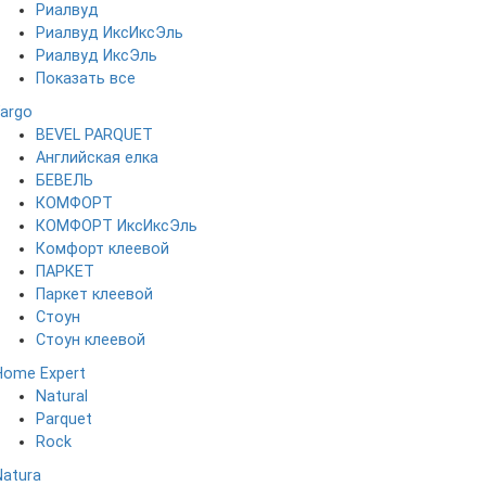
Риалвуд
Риалвуд ИксИксЭль
Риалвуд ИксЭль
Показать все
Fargo
BEVEL PARQUET
Английская елка
БЕВЕЛЬ
КОМФОРТ
КОМФОРТ ИксИксЭль
Комфорт клеевой
ПАРКЕТ
Паркет клеевой
Стоун
Стоун клеевой
Home Expert
Natural
Parquet
Rock
Natura