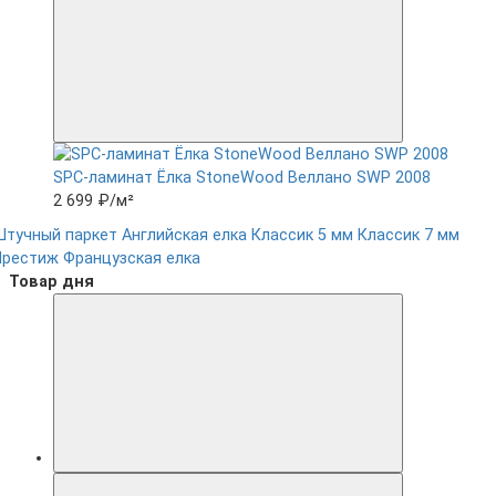
SPC-ламинат Ëлка StoneWood Веллано SWP 2008
2 699 ₽
/м²
Штучный паркет
Английская елка
Классик 5 мм
Классик 7 мм
Престиж
Французская елка
Товар дня