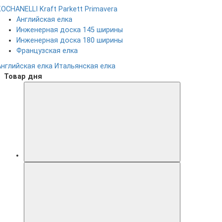
KOCHANELLI
Kraft Parkett
Primavera
Английская елка
Инженерная доска 145 ширины
Инженерная доска 180 ширины
Французская елка
Английская елка
Итальянская елка
Товар дня