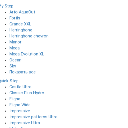
My Step
Arto AquaOut
Fortis
Grande XXL
Herringbone
Herringbone chevron
Manor
Mega
Mega Evolution XL
Ocean
Sky
Показать все
Quick-Step
Castle Ultra
Classic Plus Hydro
Eligna
Eligna Wide
Impressive
Impressive patterns Ultra
Impressive Ultra