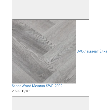
SPC-ламинат Ëлка
StoneWood Мелина SWP 2002
2 699 ₽
/м²