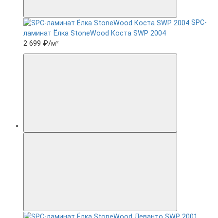
SPC-
ламинат Ëлка StoneWood Коста SWP 2004
2 699 ₽
/м²