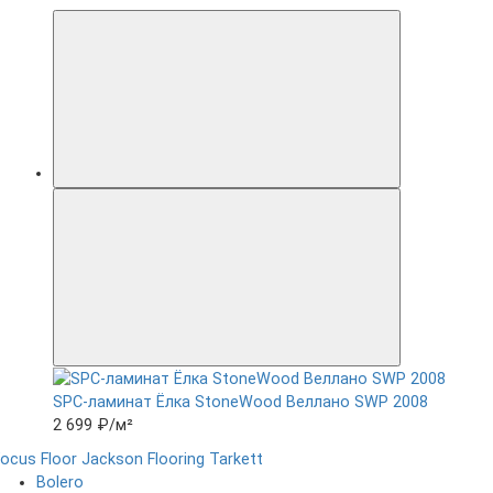
SPC-ламинат Ëлка StoneWood Веллано SWP 2008
2 699 ₽
/м²
ocus Floor
Jackson Flooring
Tarkett
Bolero