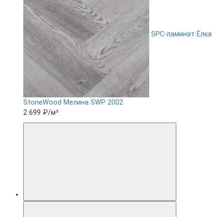
SPC-ламинат Ëлка
StoneWood Мелина SWP 2002
2 699 ₽
/м²