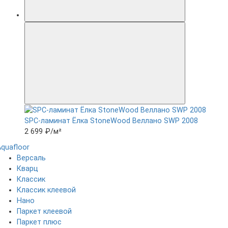
SPC-ламинат Ëлка StoneWood Веллано SWP 2008
2 699 ₽
/м²
Aquafloor
Версаль
Кварц
Классик
Классик клеевой
Нано
Паркет клеевой
Паркет плюс