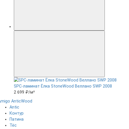
SPC-ламинат Ëлка StoneWood Веллано SWP 2008
2 699 ₽
/м²
Amigo
AnticWood
Antic
Контур
Патина
Тёс