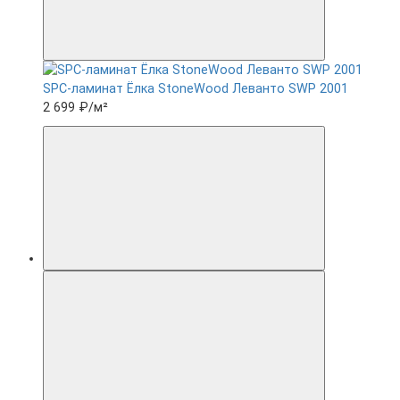
SPC-ламинат Ëлка StoneWood Леванто SWP 2001
2 699 ₽
/м²