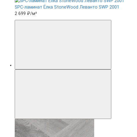
SPC-ламинат Ëлка StoneWood Леванто SWP 2001
2 699 ₽
/м²