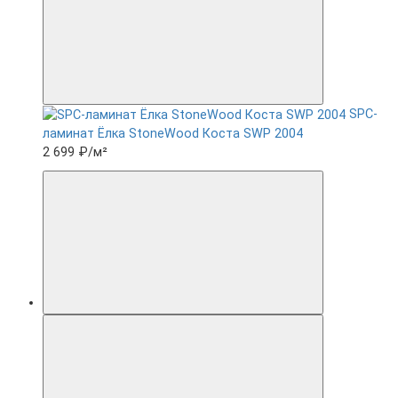
SPC-
ламинат Ëлка StoneWood Коста SWP 2004
2 699 ₽
/м²