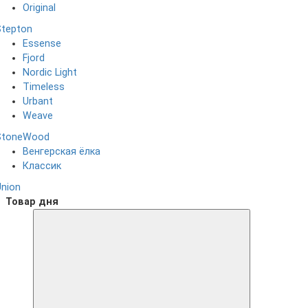
Original
Stepton
Essense
Fjord
Nordic Light
Timeless
Urbant
Weave
StoneWood
Венгерская ёлка
Классик
Union
Товар дня