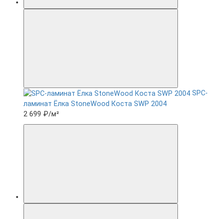
SPC-
ламинат Ëлка StoneWood Коста SWP 2004
2 699 ₽
/м²