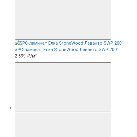
SPC-ламинат Ëлка StoneWood Леванто SWP 2001
2 699 ₽
/м²