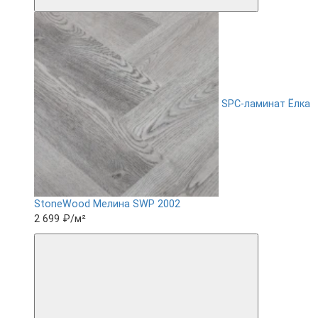
SPC-ламинат Ëлка
StoneWood Мелина SWP 2002
2 699 ₽
/м²