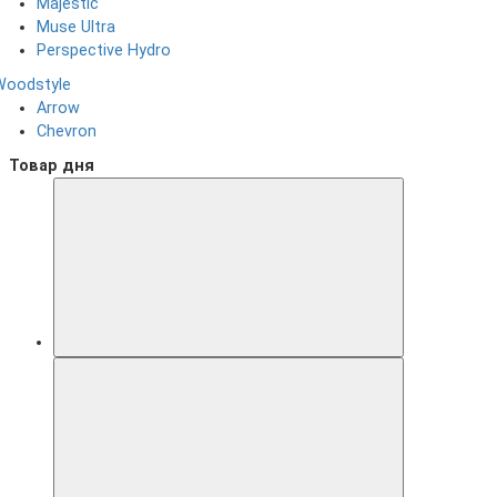
Majestic
Muse Ultra
Perspective Hydro
Woodstyle
Arrow
Chevron
Товар дня