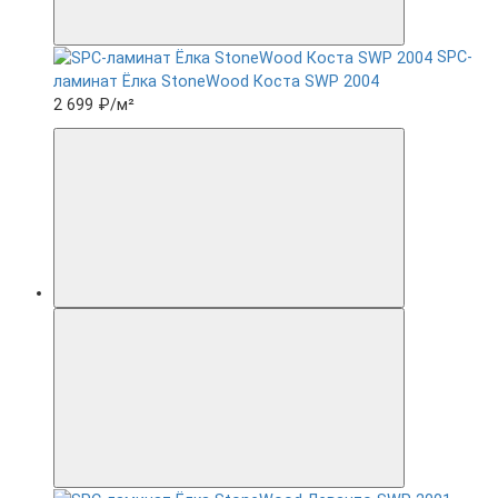
SPC-
ламинат Ëлка StoneWood Коста SWP 2004
2 699 ₽
/м²