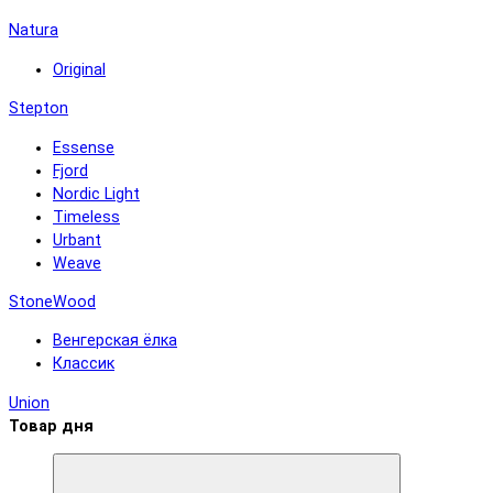
Natura
Original
Stepton
Essense
Fjord
Nordic Light
Timeless
Urbant
Weave
StoneWood
Венгерская ёлка
Классик
Union
Товар дня