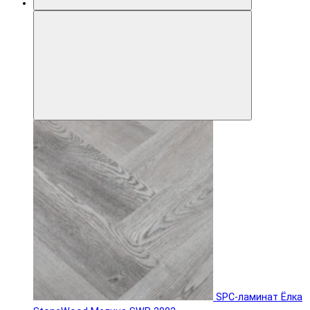
SPC-ламинат Ëлка