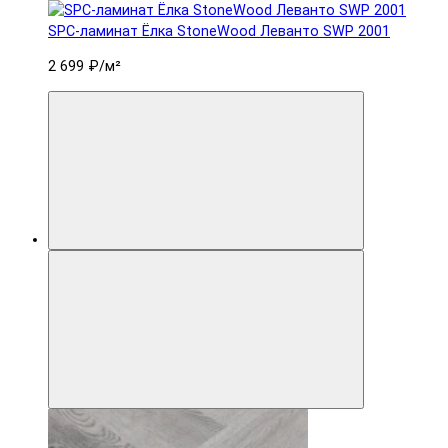
SPC-ламинат Ëлка StoneWood Леванто SWP 2001
2 699 ₽
/м²