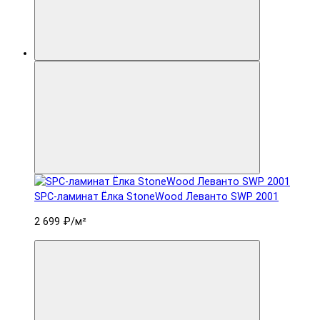
SPC-ламинат Ëлка StoneWood Леванто SWP 2001
2 699 ₽
/м²