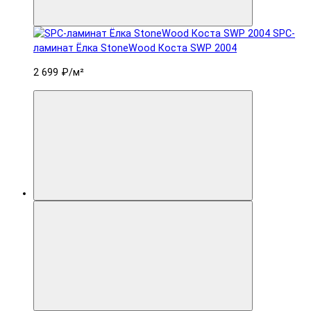
SPC-
ламинат Ëлка StoneWood Коста SWP 2004
2 699 ₽
/м²