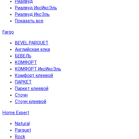
Риалвуд
Риалвуд ИксИксЭль
Риалвуд ИксЭль
Показать все
Fargo
BEVEL PARQUET
Английская елка
БЕВЕЛЬ
КОМФОРТ
КОМФОРТ ИксИксЭль
Комфорт клеевой
ПАРКЕТ
Паркет клеевой
Стоун
Стоун клеевой
Home Expert
Natural
Parquet
Rock