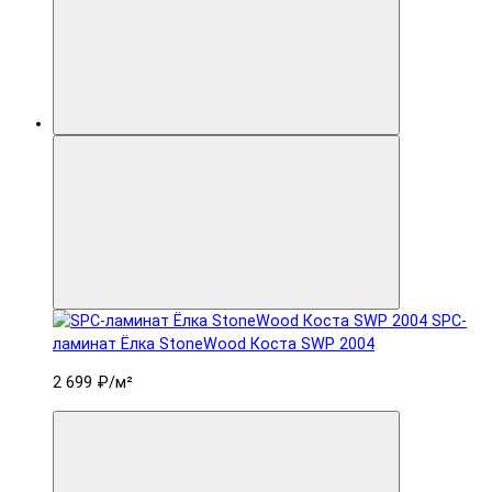
SPC-
ламинат Ëлка StoneWood Коста SWP 2004
2 699 ₽
/м²