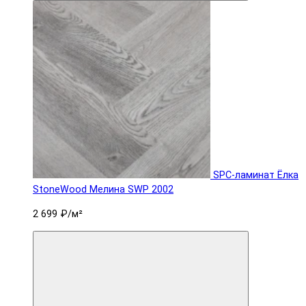
SPC-ламинат Ëлка
StoneWood Мелина SWP 2002
2 699 ₽
/м²