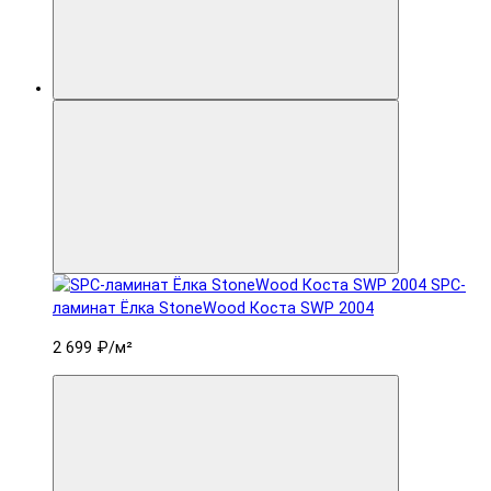
SPC-
ламинат Ëлка StoneWood Коста SWP 2004
2 699 ₽
/м²