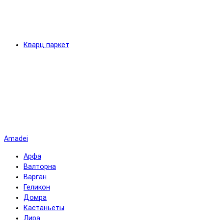
Кварц паркет
Amadei
Арфа
Валторна
Варган
Геликон
Домра
Кастаньеты
Лира