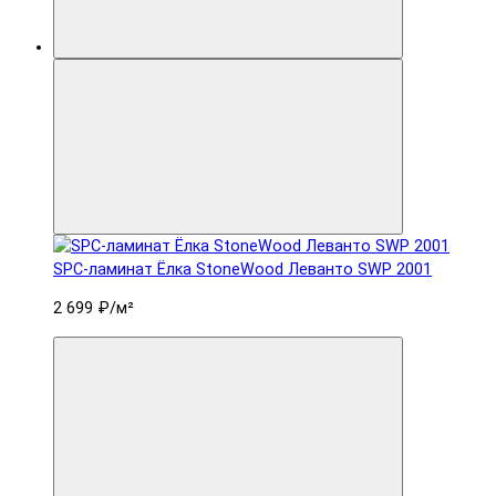
SPC-ламинат Ëлка StoneWood Леванто SWP 2001
2 699 ₽
/м²