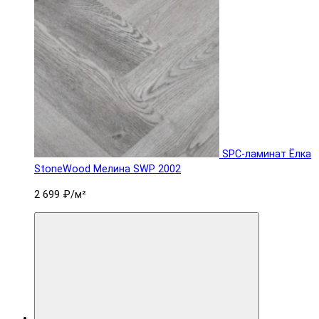
SPC-ламинат Ëлка
StoneWood Мелина SWP 2002
2 699 ₽
/м²