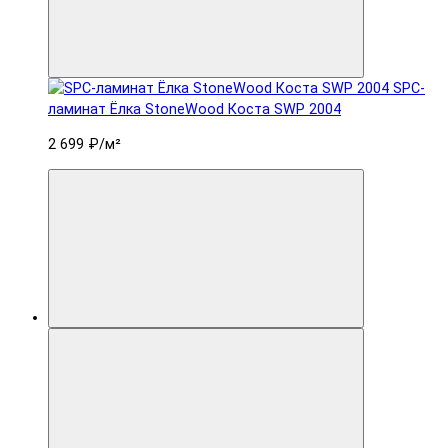
SPC-
ламинат Ëлка StoneWood Коста SWP 2004
2 699 ₽
/м²