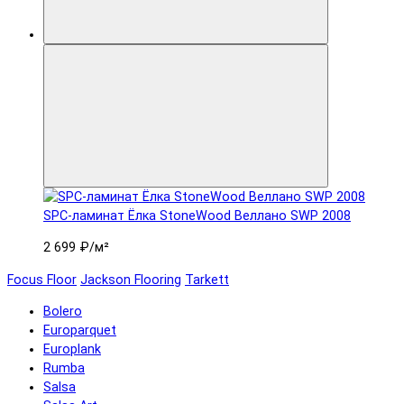
SPC-ламинат Ëлка StoneWood Веллано SWP 2008
2 699 ₽
/м²
Focus Floor
Jackson Flooring
Tarkett
Bolero
Europarquet
Europlank
Rumba
Salsa