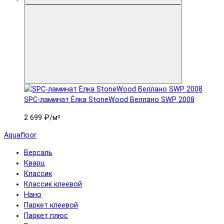
SPC-ламинат Ëлка StoneWood Веллано SWP 2008
2 699 ₽
/м²
Aquafloor
Версаль
Кварц
Классик
Классик клеевой
Нано
Паркет клеевой
Паркет плюс