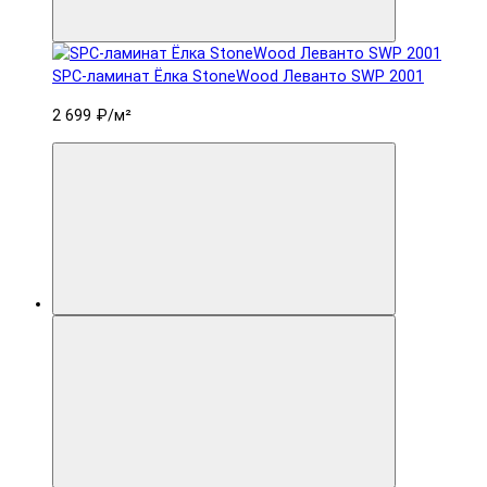
SPC-ламинат Ëлка StoneWood Леванто SWP 2001
2 699 ₽
/м²