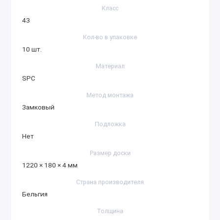
Класс
43
Кол-во в упаковке
10 шт.
Материал
SPC
Метод монтажа
Замковый
Подложка
Нет
Размер доски
1220 × 180 × 4 мм
Страна производителя
Бельгия
Толщина