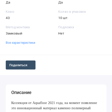
Да
Да
Класс
Кол-во в упаковке
43
10 шт.
Метод монтажа
Подложка
Замковый
Нет
Все характеристики
Поделиться
Описание
Коллекция от Aquafloor 2021 года, на момент появление
это инновационный материал каменно полимерный