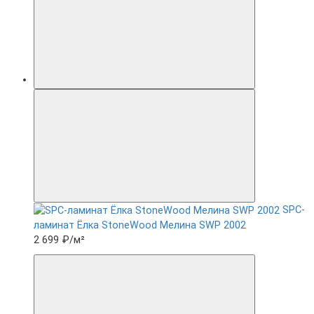
SPC-
ламинат Ëлка StoneWood Мелина SWP 2002
2 699 ₽
/м²