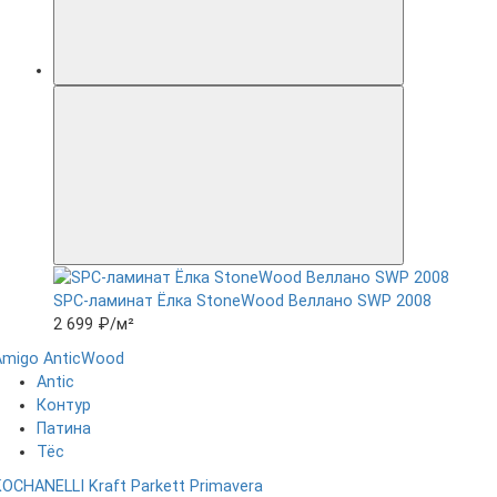
SPC-ламинат Ëлка StoneWood Веллано SWP 2008
2 699 ₽
/м²
Amigo
AnticWood
Antic
Контур
Патина
Тёс
KOCHANELLI
Kraft Parkett
Primavera