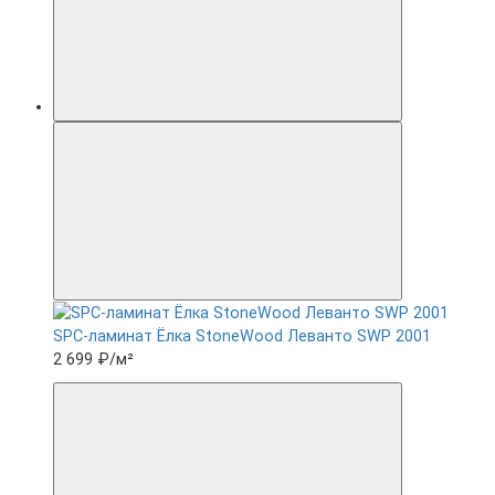
SPC-ламинат Ëлка StoneWood Леванто SWP 2001
2 699 ₽
/м²