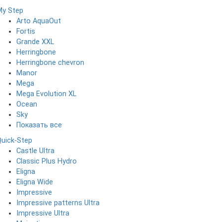
My Step
Arto AquaOut
Fortis
Grande XXL
Herringbone
Herringbone chevron
Manor
Mega
Mega Evolution XL
Ocean
Sky
Показать все
Quick-Step
Castle Ultra
Classic Plus Hydro
Eligna
Eligna Wide
Impressive
Impressive patterns Ultra
Impressive Ultra