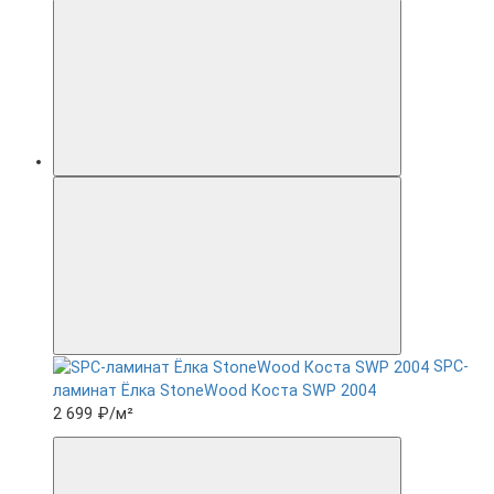
SPC-
ламинат Ëлка StoneWood Коста SWP 2004
2 699 ₽
/м²