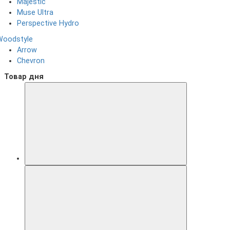
Majestic
Muse Ultra
Perspective Hydro
Woodstyle
Arrow
Chevron
Товар дня