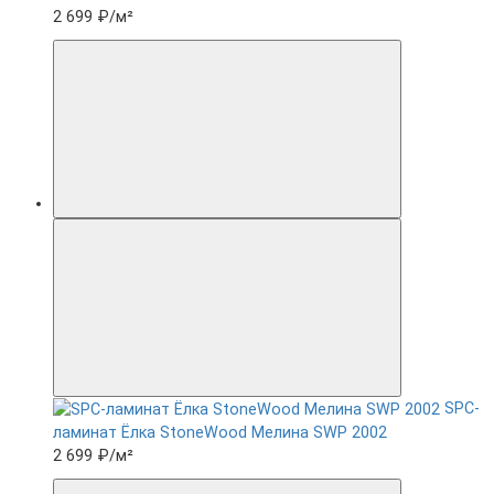
2 699 ₽
/м²
SPC-
ламинат Ëлка StoneWood Мелина SWP 2002
2 699 ₽
/м²