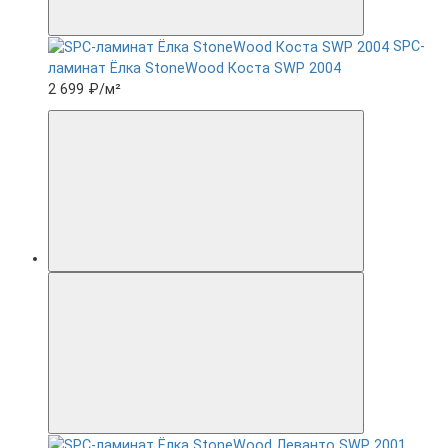
SPC-
ламинат Ëлка StoneWood Коста SWP 2004
2 699 ₽
/м²