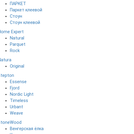
ПАРКЕТ
Паркет клеевой
Стоун
Стоун клеевой
Home Expert
Natural
Parquet
Rock
Natura
Original
Stepton
Essense
Fjord
Nordic Light
Timeless
Urbant
Weave
StoneWood
Венгерская ёлка