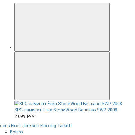
SPC-ламинат Ëлка StoneWood Веллано SWP 2008
2 699 ₽
/м²
ocus Floor
Jackson Flooring
Tarkett
Bolero