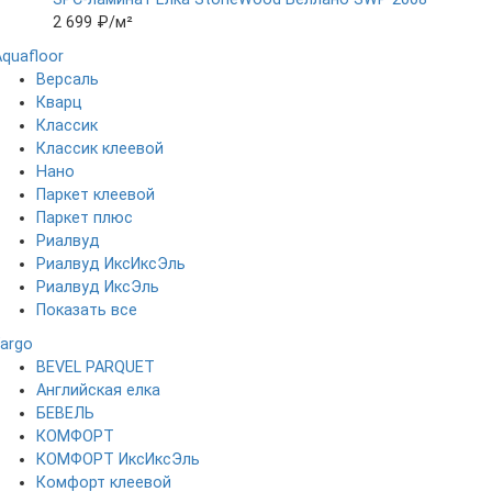
2 699 ₽
/м²
Aquafloor
Версаль
Кварц
Классик
Классик клеевой
Нано
Паркет клеевой
Паркет плюс
Риалвуд
Риалвуд ИксИксЭль
Риалвуд ИксЭль
Показать все
Fargo
BEVEL PARQUET
Английская елка
БЕВЕЛЬ
КОМФОРТ
КОМФОРТ ИксИксЭль
Комфорт клеевой