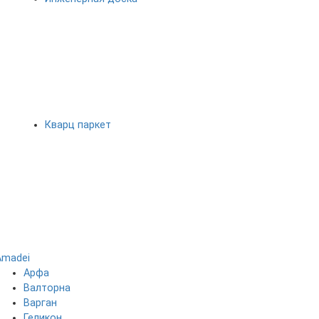
Кварц паркет
Amadei
Арфа
Валторна
Варган
Геликон