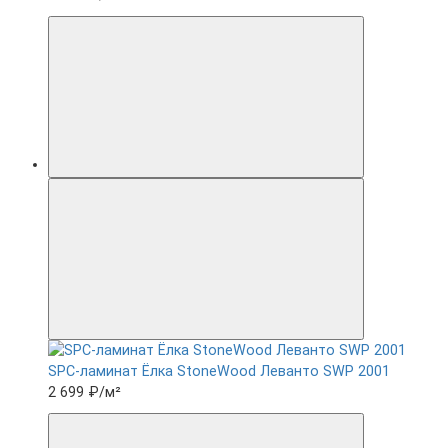
SPC-ламинат Ëлка StoneWood Леванто SWP 2001
2 699 ₽
/м²