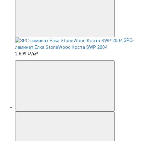
SPC-
ламинат Ëлка StoneWood Коста SWP 2004
2 699 ₽
/м²