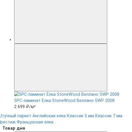
SPC-ламинат Ëлка StoneWood Веллано SWP 2008
2 699 ₽
/м²
Штучный паркет
Английская елка
Классик 5 мм
Классик 7 мм
Престиж
Французская елка
Товар дня