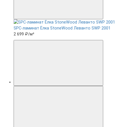
SPC-ламинат Ëлка StoneWood Леванто SWP 2001
2 699 ₽
/м²