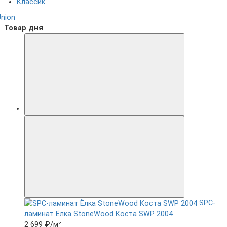
Классик
Union
Товар дня
SPC-
ламинат Ëлка StoneWood Коста SWP 2004
2 699 ₽
/м²