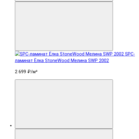
SPC-
ламинат Ëлка StoneWood Мелина SWP 2002
2 699 ₽
/м²