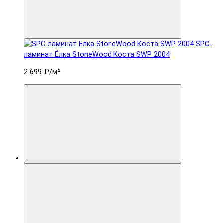
SPC-
ламинат Ëлка StoneWood Коста SWP 2004
2 699 ₽
/м²