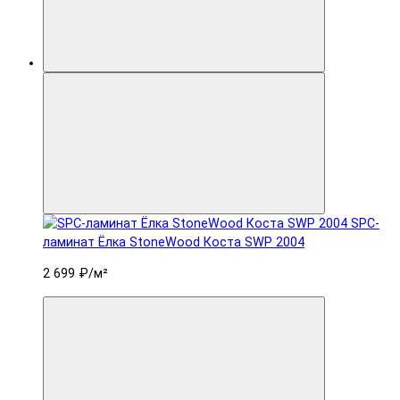
SPC-
ламинат Ëлка StoneWood Коста SWP 2004
2 699 ₽
/м²