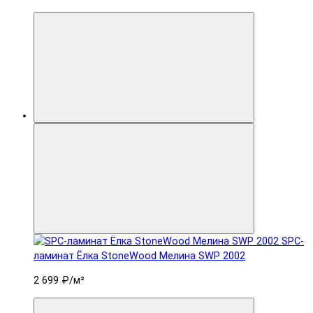
SPC-
ламинат Ëлка StoneWood Мелина SWP 2002
2 699 ₽
/м²