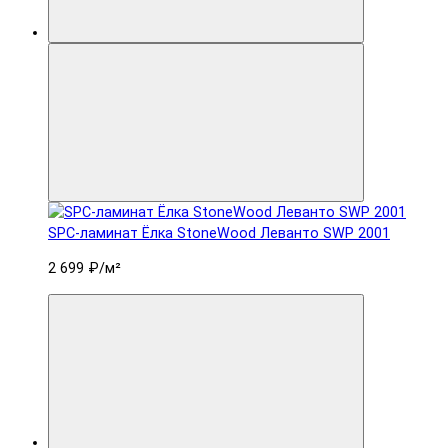
SPC-ламинат Ëлка StoneWood Леванто SWP 2001
2 699 ₽
/м²