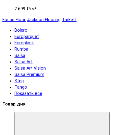
2 699 ₽
/м²
Focus Floor
Jackson Flooring
Tarkett
Bolero
Europarquet
Europlank
Rumba
Salsa
Salsa Art
Salsa Art Vision
Salsa Premium
Step
Tango
Показать все
Товар дня