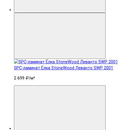
SPC-ламинат Ëлка StoneWood Леванто SWP 2001
2 699 ₽
/м²