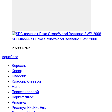
SPC-ламинат Ëлка StoneWood Веллано SWP 2008
2 699 ₽
/м²
Aquafloor
Версаль
Кварц
Классик
Классик клеевой
Нано
Паркет клеевой
Паркет плюс
Риалвуд
Риалвуд ИксИксЭль