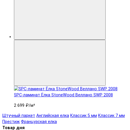
SPC-ламинат Ëлка StoneWood Веллано SWP 2008
2 699 ₽
/м²
Штучный паркет
Английская елка
Классик 5 мм
Классик 7 мм
Престиж
Французская елка
Товар дня