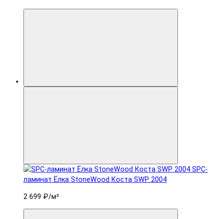
SPC-
ламинат Ëлка StoneWood Коста SWP 2004
2 699 ₽
/м²