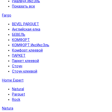
Риалвуд ИксЭль
Показать все
Fargo
BEVEL PARQUET
Английская елка
БЕВЕЛЬ
КОМФОРТ
КОМФОРТ ИксИксЭль
Комфорт клеевой
ПАРКЕТ
Паркет клеевой
Стоун
Стоун клеевой
Home Expert
Natural
Parquet
Rock
Natura