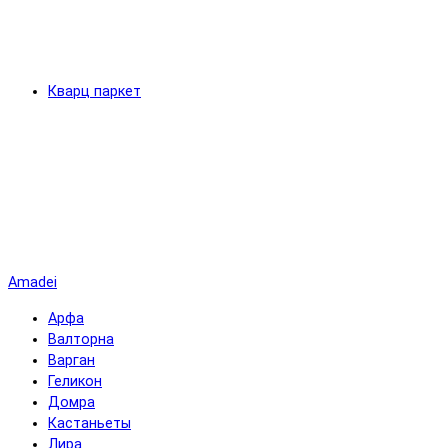
Кварц паркет
Amadei
Арфа
Валторна
Варган
Геликон
Домра
Кастаньеты
Лира