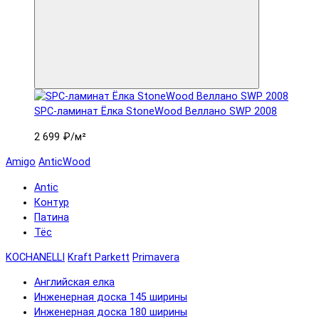
SPC-ламинат Ëлка StoneWood Веллано SWP 2008
2 699 ₽
/м²
Amigo
AnticWood
Antic
Контур
Патина
Тёс
KOCHANELLI
Kraft Parkett
Primavera
Английская елка
Инженерная доска 145 ширины
Инженерная доска 180 ширины