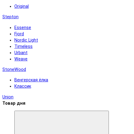
Original
Stepton
Essense
Fjord
Nordic Light
Timeless
Urbant
Weave
StoneWood
Венгерская ёлка
Классик
Union
Товар дня