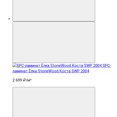
SPC-
ламинат Ëлка StoneWood Коста SWP 2004
2 699 ₽
/м²