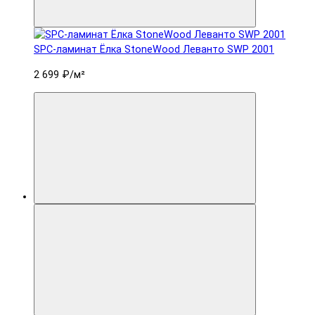
SPC-ламинат Ëлка StoneWood Леванто SWP 2001
2 699 ₽
/м²