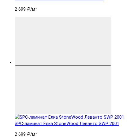
2 699 ₽
/м²
SPC-ламинат Ëлка StoneWood Леванто SWP 2001
2 699 ₽
/м²