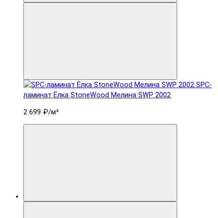
SPC-
ламинат Ëлка StoneWood Мелина SWP 2002
2 699 ₽
/м²