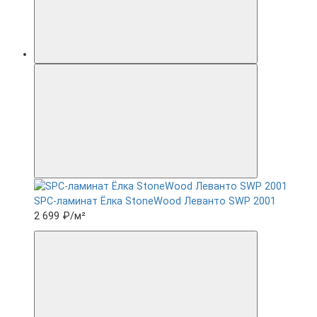
SPC-ламинат Ëлка StoneWood Леванто SWP 2001
2 699 ₽
/м²