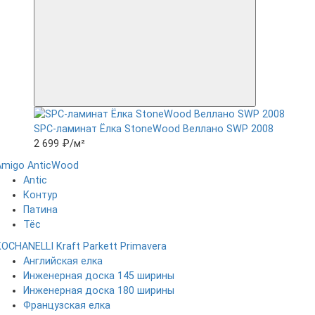
SPC-ламинат Ëлка StoneWood Веллано SWP 2008
2 699 ₽
/м²
Amigo
AnticWood
Antic
Контур
Патина
Тёс
KOCHANELLI
Kraft Parkett
Primavera
Английская елка
Инженерная доска 145 ширины
Инженерная доска 180 ширины
Французская елка