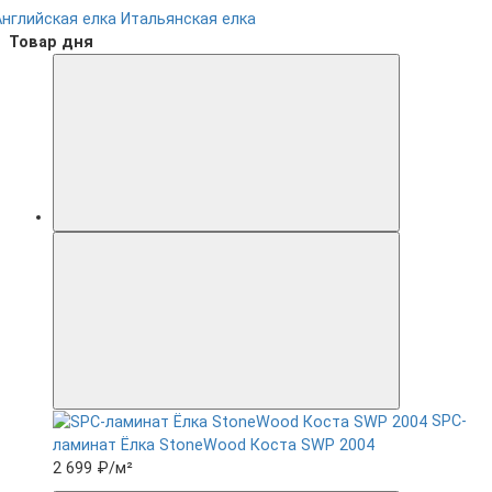
Английская елка
Итальянская елка
Товар дня
SPC-
ламинат Ëлка StoneWood Коста SWP 2004
2 699 ₽
/м²