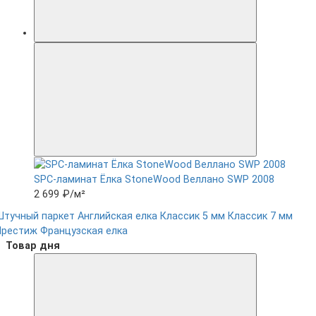
SPC-ламинат Ëлка StoneWood Веллано SWP 2008
2 699 ₽
/м²
Штучный паркет
Английская елка
Классик 5 мм
Классик 7 мм
Престиж
Французская елка
Товар дня