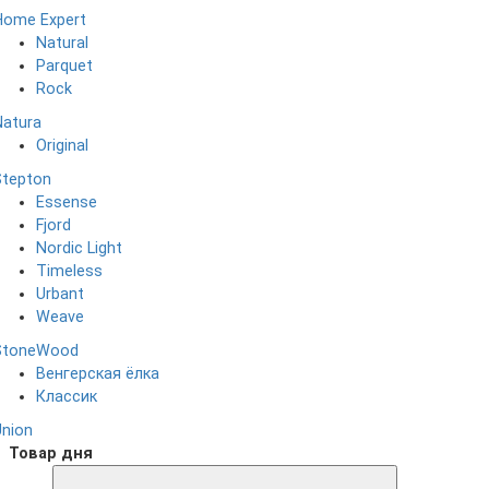
Home Expert
Natural
Parquet
Rock
Natura
Original
Stepton
Essense
Fjord
Nordic Light
Timeless
Urbant
Weave
StoneWood
Венгерская ёлка
Классик
Union
Товар дня