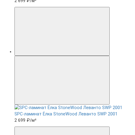
2 699 ₽
/м²
SPC-ламинат Ëлка StoneWood Леванто SWP 2001
2 699 ₽
/м²