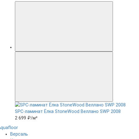
SPC-ламинат Ëлка StoneWood Веллано SWP 2008
2 699 ₽
/м²
Aquafloor
Версаль