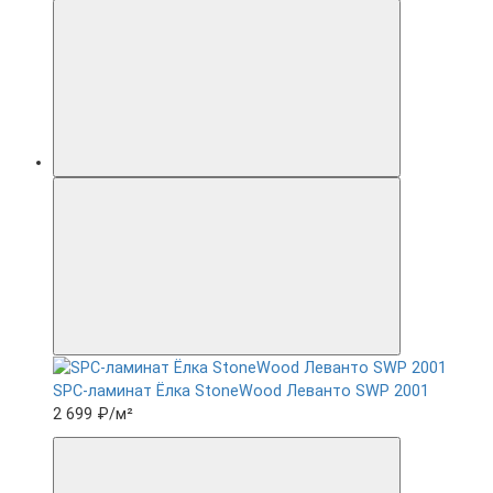
SPC-ламинат Ëлка StoneWood Леванто SWP 2001
2 699 ₽
/м²