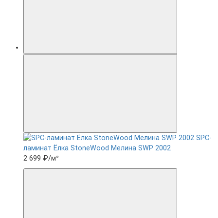
SPC-
ламинат Ëлка StoneWood Мелина SWP 2002
2 699 ₽
/м²