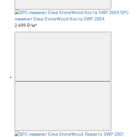
SPC-
ламинат Ëлка StoneWood Коста SWP 2004
2 699 ₽
/м²