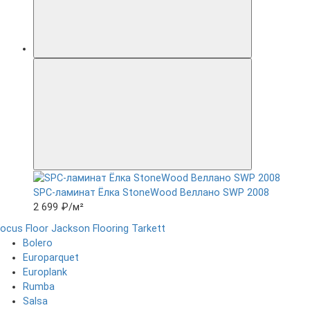
SPC-ламинат Ëлка StoneWood Веллано SWP 2008
2 699 ₽
/м²
ocus Floor
Jackson Flooring
Tarkett
Bolero
Europarquet
Europlank
Rumba
Salsa