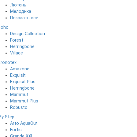
Лютень
Мелодика
Показать все
Boho
Design Collection
Forest
Herringbone
Village
Kronotex
Amazone
Exquisit
Exquisit Plus
Herringbone
Mammut
Mammut Plus
Robusto
My Step
Arto AquaOut
Fortis
Grande XXL