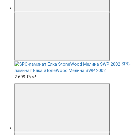
SPC-
ламинат Ëлка StoneWood Мелина SWP 2002
2 699 ₽
/м²