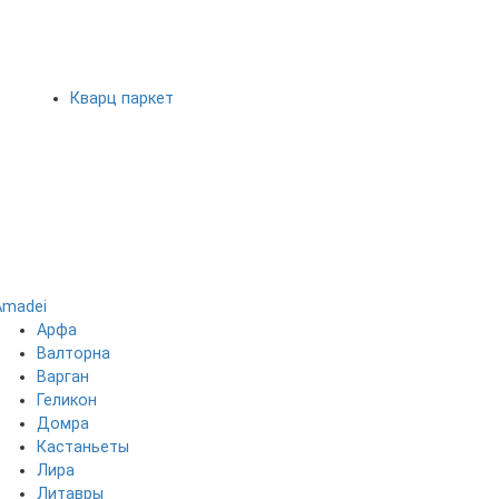
Кварц паркет
Amadei
Арфа
Валторна
Варган
Геликон
Домра
Кастаньеты
Лира
Литавры