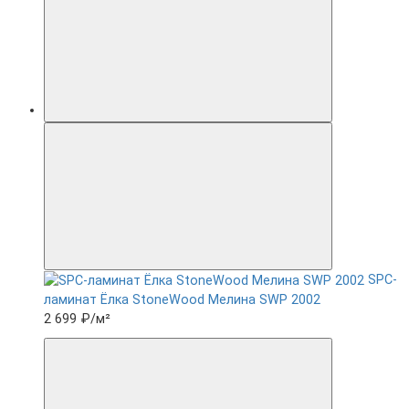
SPC-
ламинат Ëлка StoneWood Мелина SWP 2002
2 699 ₽
/м²