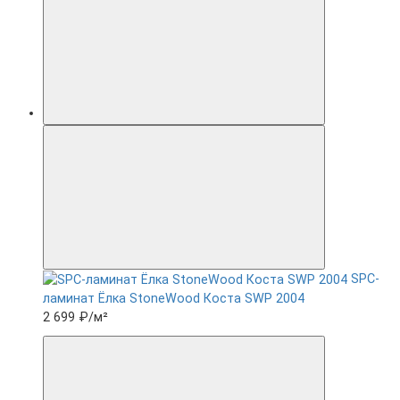
SPC-
ламинат Ëлка StoneWood Коста SWP 2004
2 699 ₽
/м²