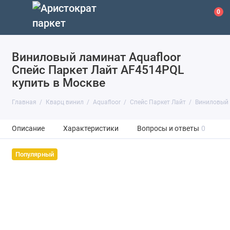
0
Виниловый ламинат Aquafloor
Спейс Паркет Лайт AF4514PQL
купить в Москве
Главная
Кварц винил
Aquafloor
Спейс Паркет Лайт
Виниловый 
Описание
Характеристики
Вопросы и ответы
0
Популярный