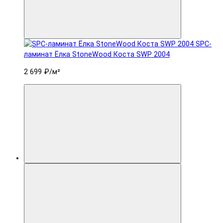
SPC-
ламинат Ëлка StoneWood Коста SWP 2004
2 699 ₽
/м²