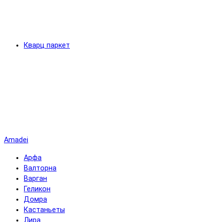
Кварц паркет
Amadei
Арфа
Валторна
Варган
Геликон
Домра
Кастаньеты
Лира