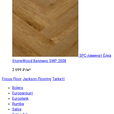
SPC-ламинат Ëлка
StoneWood Веллано SWP 2008
2 699 ₽
/м²
Focus Floor
Jackson Flooring
Tarkett
Bolero
Europarquet
Europlank
Rumba
Salsa