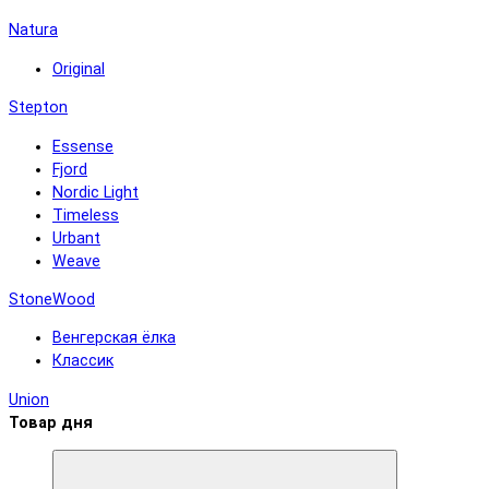
Natura
Original
Stepton
Essense
Fjord
Nordic Light
Timeless
Urbant
Weave
StoneWood
Венгерская ёлка
Классик
Union
Товар дня