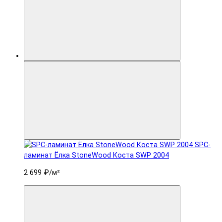
SPC-
ламинат Ëлка StoneWood Коста SWP 2004
2 699 ₽
/м²