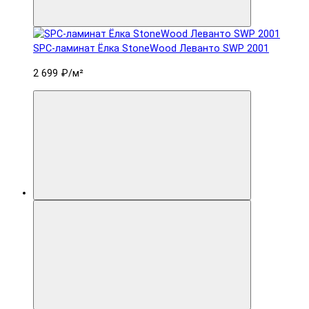
SPC-ламинат Ëлка StoneWood Леванто SWP 2001
2 699 ₽
/м²