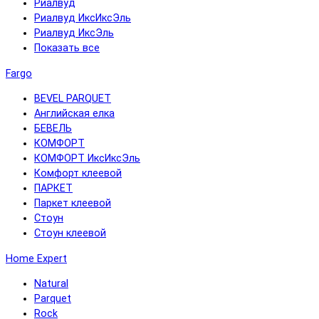
Риалвуд
Риалвуд ИксИксЭль
Риалвуд ИксЭль
Показать все
Fargo
BEVEL PARQUET
Английская елка
БЕВЕЛЬ
КОМФОРТ
КОМФОРТ ИксИксЭль
Комфорт клеевой
ПАРКЕТ
Паркет клеевой
Стоун
Стоун клеевой
Home Expert
Natural
Parquet
Rock