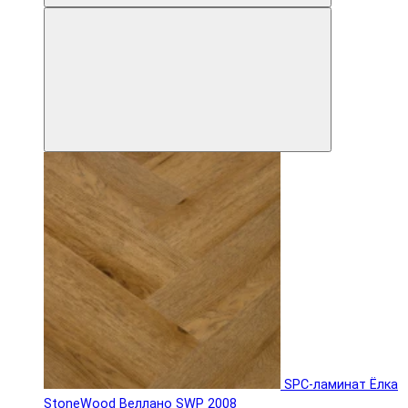
SPC-ламинат Ëлка
StoneWood Веллано SWP 2008