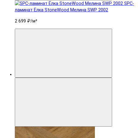
SPC-
ламинат Ëлка StoneWood Мелина SWP 2002
2 699 ₽
/м²