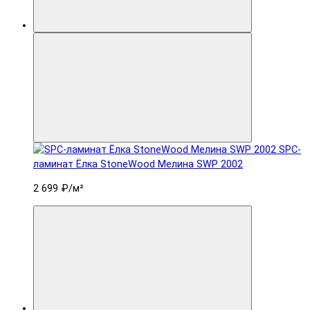
SPC-
ламинат Ëлка StoneWood Мелина SWP 2002
2 699 ₽
/м²