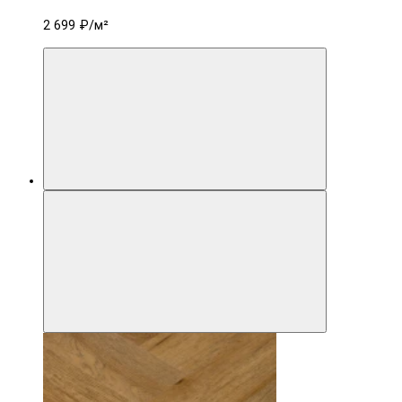
2 699 ₽
/м²