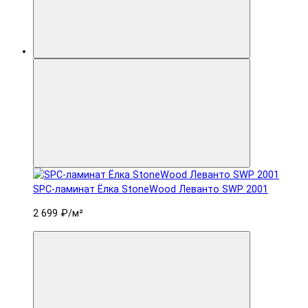
SPC-ламинат Ëлка StoneWood Леванто SWP 2001
2 699 ₽
/м²