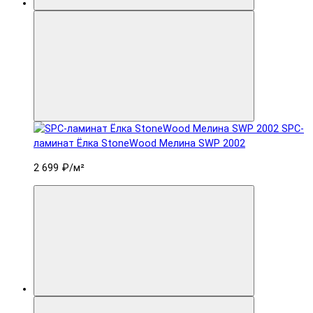
SPC-
ламинат Ëлка StoneWood Мелина SWP 2002
2 699 ₽
/м²