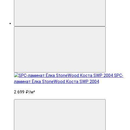
SPC-
ламинат Ëлка StoneWood Коста SWP 2004
2 699 ₽
/м²