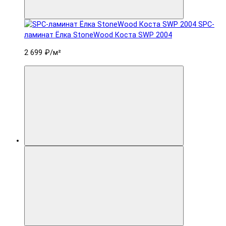
SPC-
ламинат Ëлка StoneWood Коста SWP 2004
2 699 ₽
/м²