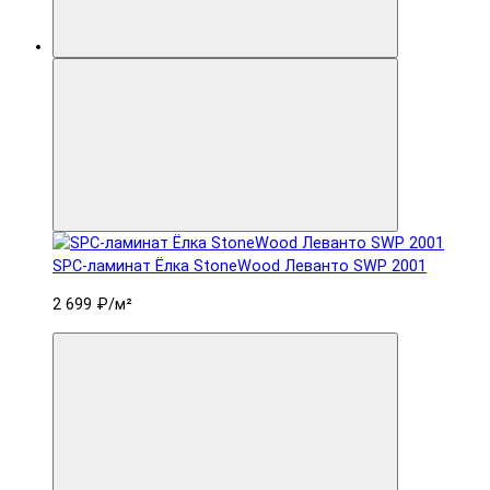
SPC-ламинат Ëлка StoneWood Леванто SWP 2001
2 699 ₽
/м²