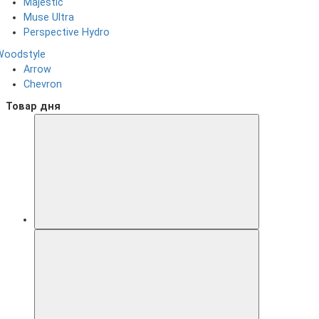
Majestic
Muse Ultra
Perspective Hydro
Woodstyle
Arrow
Chevron
Товар дня