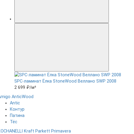
SPC-ламинат Ëлка StoneWood Веллано SWP 2008
2 699 ₽
/м²
Amigo
AnticWood
Antic
Контур
Патина
Тёс
KOCHANELLI
Kraft Parkett
Primavera