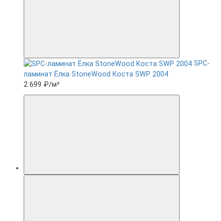
SPC-
ламинат Ëлка StoneWood Коста SWP 2004
2 699 ₽
/м²