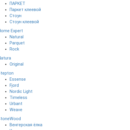
ПАРКЕТ
Паркет клеевой
Стоун
Стоун клеевой
Home Expert
Natural
Parquet
Rock
Natura
Original
Stepton
Essense
Fjord
Nordic Light
Timeless
Urbant
Weave
StoneWood
Венгерская ёлка