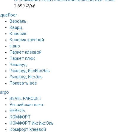
2 699 ₽
/м²
Aquafloor
Версаль
Кварц
Классик
Классик клеевой
Нано
Паркет клеевой
Паркет плюс
Риалвуд
Риалвуд ИксИксЭль
Риалвуд ИксЭль
Показать все
Fargo
BEVEL PARQUET
Английская елка
БЕВЕЛЬ
КОМФОРТ
КОМФОРТ ИксИксЭль
Комфорт клеевой