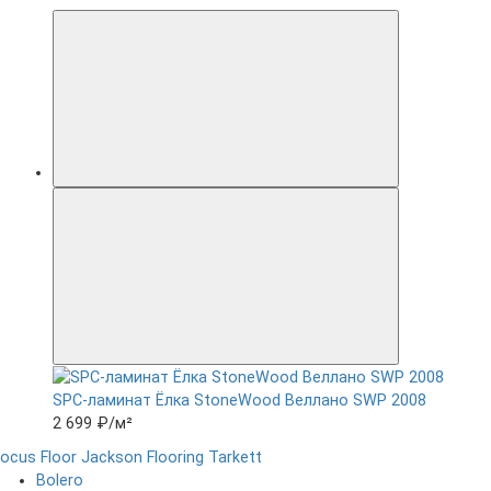
SPC-ламинат Ëлка StoneWood Веллано SWP 2008
2 699 ₽
/м²
ocus Floor
Jackson Flooring
Tarkett
Bolero