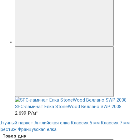
SPC-ламинат Ëлка StoneWood Веллано SWP 2008
2 699 ₽
/м²
Штучный паркет
Английская елка
Классик 5 мм
Классик 7 мм
Престиж
Французская елка
Товар дня