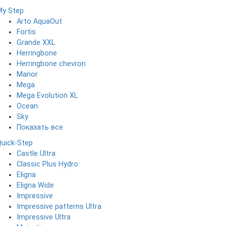
My Step
Arto AquaOut
Fortis
Grande XXL
Herringbone
Herringbone chevron
Manor
Mega
Mega Evolution XL
Ocean
Sky
Показать все
Quick-Step
Castle Ultra
Classic Plus Hydro
Eligna
Eligna Wide
Impressive
Impressive patterns Ultra
Impressive Ultra