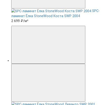
SPC-
ламинат Ëлка StoneWood Коста SWP 2004
2 699 ₽
/м²