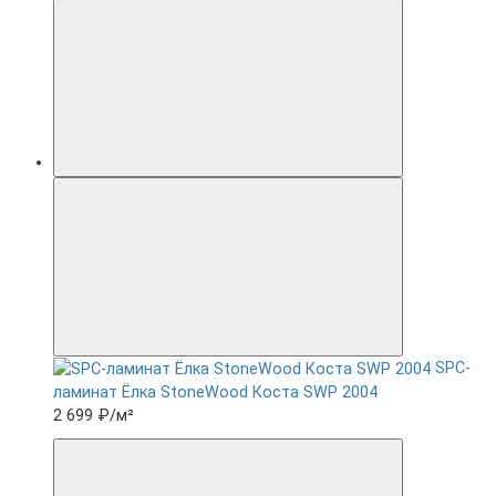
SPC-
ламинат Ëлка StoneWood Коста SWP 2004
2 699 ₽
/м²