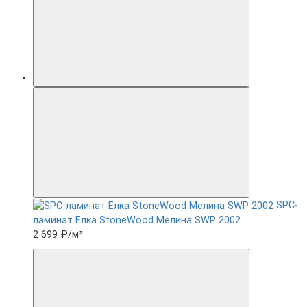
SPC-
ламинат Ëлка StoneWood Мелина SWP 2002
2 699 ₽
/м²