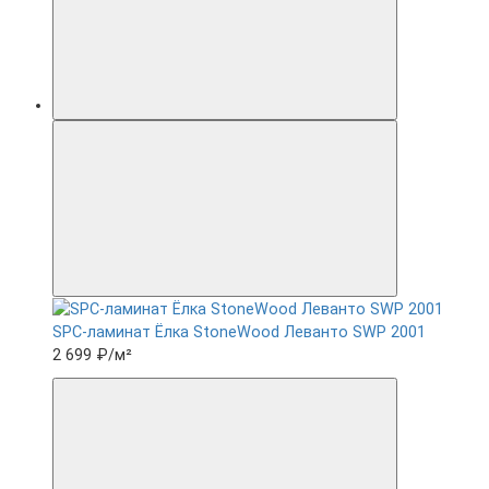
SPC-ламинат Ëлка StoneWood Леванто SWP 2001
2 699 ₽
/м²