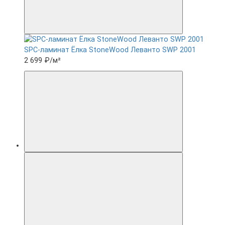
SPC-ламинат Ëлка StoneWood Леванто SWP 2001
2 699 ₽
/м²