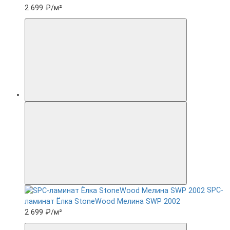
2 699 ₽
/м²
SPC-
ламинат Ëлка StoneWood Мелина SWP 2002
2 699 ₽
/м²