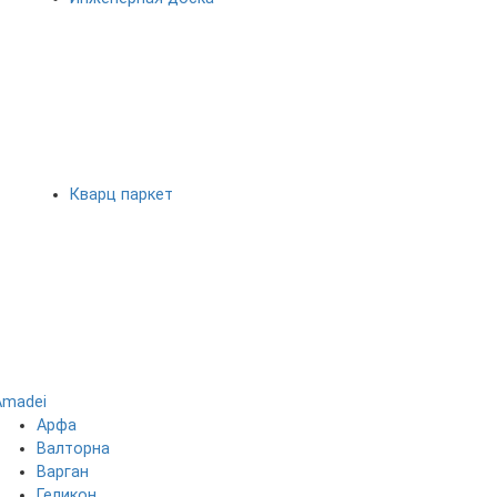
Кварц паркет
Amadei
Арфа
Валторна
Варган
Геликон