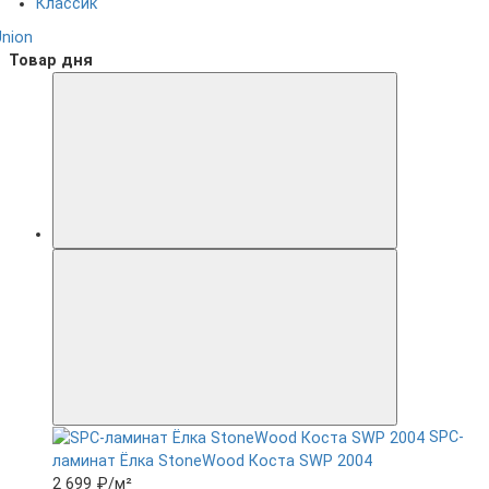
Классик
Union
Товар дня
SPC-
ламинат Ëлка StoneWood Коста SWP 2004
2 699 ₽
/м²