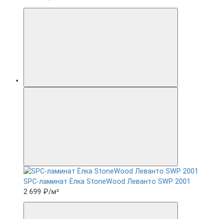
SPC-ламинат Ëлка StoneWood Леванто SWP 2001
2 699 ₽
/м²