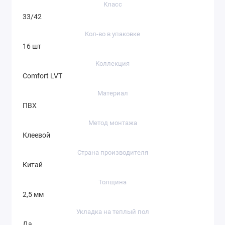
Класс
33/42
Кол-во в упаковке
16 шт
Коллекция
Comfort LVT
Материал
ПВХ
Метод монтажа
Клеевой
Страна производителя
Китай
Толщина
2,5 мм
Укладка на теплый пол
Да